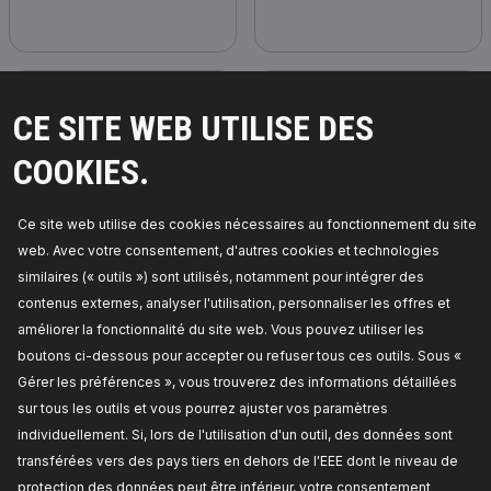
CE SITE WEB UTILISE DES
COOKIES.
Ce site web utilise des cookies nécessaires au fonctionnement du site
web. Avec votre consentement, d'autres cookies et technologies
Couvercle de culasse
Jauge de niveau d'huile
similaires (« outils ») sont utilisés, notamment pour intégrer des
contenus externes, analyser l'utilisation, personnaliser les offres et
améliorer la fonctionnalité du site web. Vous pouvez utiliser les
boutons ci-dessous pour accepter ou refuser tous ces outils. Sous «
Gérer les préférences », vous trouverez des informations détaillées
sur tous les outils et vous pourrez ajuster vos paramètres
individuellement. Si, lors de l'utilisation d'un outil, des données sont
transférées vers des pays tiers en dehors de l'EEE dont le niveau de
protection des données peut être inférieur, votre consentement