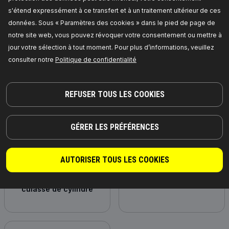
s'étend expressément à ce transfert et à un traitement ultérieur de ces
données. Sous « Paramètres des cookies » dans le pied de page de
notre site web, vous pouvez révoquer votre consentement ou mettre à
Tuyau, ventilation de
Huile moteur
jour votre sélection à tout moment. Pour plus d’informations, veuillez
carter-moteur
consulter notre
Politique de confidentialité
REFUSER TOUS LES COOKIES
GÉRER LES PRÉFÉRENCES
AUTORISER TOUS LES COOKIES
Jeu de boulons de
Boîtier de filtre à huile
culasse de cylindre