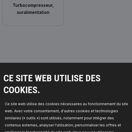
Turbocompresseur,
suralimentation
CE SITE WEB UTILISE DES
DES PIÈCES DIGNES DE CONFIANCE !
COOKIES.
© 2026 | RIDEX GMBH
JOSEF-ORLOPP-STRASSE 55
Ce site web utilise des cookies nécessaires au fonctionnement du site
10365 BERLIN
web. Avec votre consentement, d'autres cookies et technologies
similaires (« outils ») sont utilisés, notamment pour intégrer des
PRODUITS
PARTENARIAT
contenus externes, analyser l'utilisation, personnaliser les offres et