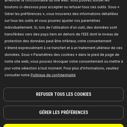
améliorer la fonctionnalité du site web. Vous pouvez utiliser les
À PROPOS DE NOUS
Revendeurs
boutons ci-dessous pour accepter ou refuser tous ces outils. Sous «
RIDEX
Pour les fournisseurs
Gérer les préférences », vous trouverez des informations détaillées
RIDEX PLUS
Où acheter
sur tous les outils et vous pourrez ajuster vos paramètres
individuellement. Si, lors de l'utilisation d'un outil, des données sont
RIDEX REMAN
FAQ
transférées vers des pays tiers en dehors de l'EEE dont le niveau de
Huile moteur
Intégration API
protection des données peut être inférieur, votre consentement
Huiles de transmission
Collaborer avec RIDEX
s'étend expressément à ce transfert et à un traitement ultérieur de ces
Batteries de démarrage
données. Sous « Paramètres des cookies » dans le pied de page de
ANTIGEL
notre site web, vous pouvez révoquer votre consentement ou mettre à
jour votre sélection à tout moment. Pour plus d’informations, veuillez
consulter notre
Politique de confidentialité
INFORMATIONS
Actualités
REFUSER TOUS LES COOKIES
Politique de confidentialité
Mentions légales
GÉRER LES PRÉFÉRENCES
Conditions générales de
vente