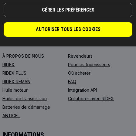
DES PIÈCES DIGNES DE CONFIANCE !
GÉRER LES PRÉFÉRENCES
© 2026 | RIDEX GMBH
JOSEF-ORLOPP-STRASSE 55
10365 BERLIN
AUTORISER TOUS LES COOKIES
PRODUITS
PARTENARIAT
À PROPOS DE NOUS
Revendeurs
RIDEX
Pour les fournisseurs
RIDEX PLUS
Où acheter
RIDEX REMAN
FAQ
Huile moteur
Intégration API
Huiles de transmission
Collaborer avec RIDEX
Batteries de démarrage
ANTIGEL
INFORMATIONS