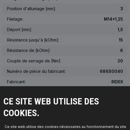
Position d'allumage [mm]:
3
Filetage:
M14x1,25
Déport [mm]:
1,5
Résistance jusqu'à [kOhm]:
15
Résistance de [kOhm]:
6
Couple de serrage de [Nm]:
20
Numéro de pièce du fabricant:
686S0040
Fabricant:
RIDEX
Numéro de EAN:
4059191650637
CE SITE WEB UTILISE DES
Poids [kg]:
0.044
COOKIES.
L'aspect réel du produit peut différer de celui de l'image
Ce site web utilise des cookies nécessaires au fonctionnement du site