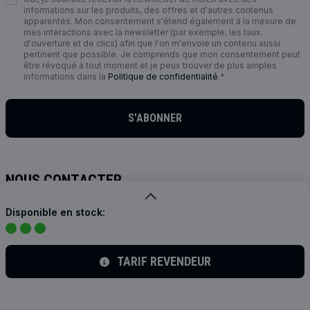
informations sur les produits, des offres et d'autres contenus
apparentés. Mon consentement s'étend également à la mesure de
mes interactions avec la newsletter (par exemple, les taux
d'ouverture et de clics) afin que l'on m'envoie un contenu aussi
pertinent que possible. Je comprends que mon consentement peut
être révoqué à tout moment et je peux trouver de plus amples
informations dans la
Politique de confidentialité
.*
S'ABONNER
NOUS CONTACTER
info@ridex.de
Disponible en stock:
NOUS SUIVRE
TARIF REVENDEUR