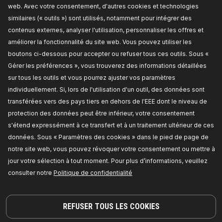
NUMÉRO OEM
web. Avec votre consentement, d'autres cookies et technologies
similaires (« outils ») sont utilisés, notamment pour intégrer des
VÉHICULES CONCERNÉS
contenus externes, analyser l'utilisation, personnaliser les offres et
améliorer la fonctionnalité du site web. Vous pouvez utiliser les
MEILLEURES VENTES DANS VOTRE PAYS
boutons ci-dessous pour accepter ou refuser tous ces outils. Sous «
Gérer les préférences », vous trouverez des informations détaillées
PIÈCES COMPATIBLES
sur tous les outils et vous pourrez ajuster vos paramètres
individuellement. Si, lors de l'utilisation d'un outil, des données sont
transférées vers des pays tiers en dehors de l'EEE dont le niveau de
protection des données peut être inférieur, votre consentement
s'étend expressément à ce transfert et à un traitement ultérieur de ces
données. Sous « Paramètres des cookies » dans le pied de page de
notre site web, vous pouvez révoquer votre consentement ou mettre à
jour votre sélection à tout moment. Pour plus d’informations, veuillez
consulter notre
Politique de confidentialité
REFUSER TOUS LES COOKIES