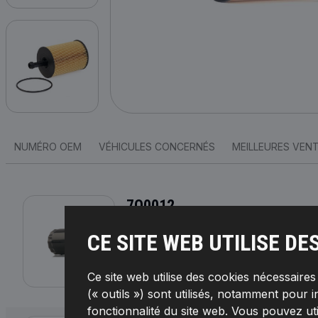
NUMÉRO OEM
VÉHICULES CONCERNÉS
MEILLEURES VEN
7O0012
RIDEX Filtre à huile
CE SITE WEB UTILISE DE
Type de filtre:
Filtre vissé,
Diamètre extérieu
intérieur 2 [mm]:
55,3,
Pression d'ouverture cla
complémentaire 2:
avec un clapet de non re
RIDEX,
Numéro de EAN:
4059191236480
Ce site web utilise des cookies nécessaire
Disponible en stock:
(« outils ») sont utilisés, notamment pour i
fonctionnalité du site web. Vous pouvez ut