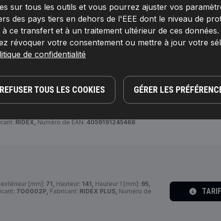
s sur tous les outils et vous pourrez ajuster vos paramètres 
ers des pays tiers en dehors de l'EEE dont le niveau de pro
 ce transfert et à un traitement ultérieur de ces données
TARI
extérieur [mm]:
62,
Hauteur:
67,5, 91,
Diamètre intérieur
lémentaire:
avec joints,
Numéro de pièce du fabricant:
ez révoquer votre consentement ou mettre à jour votre sé
4059191238125
itique de confidentialité
REFUSER TOUS LES COOKIES
GÉRER LES PRÉFÉRENC
TARI
extérieur [mm]:
67,
Hauteur:
101,
Article
c bague d'étanchéité,
Diamètre extérieur 2 [mm]:
39,
cant:
RIDEX,
Numéro de EAN:
4059191245468
extérieur [mm]:
71,
Hauteur:
141,
Hauteur 1 [mm]:
95,
TARI
icant:
7O0002P,
Fabricant:
RIDEX PLUS,
Numéro de