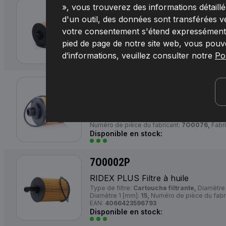
7O0068
», vous trouverez des informations détaillée
d'un outil, des données sont transférées v
RIDEX Filtre à huile
votre consentement s'étend expressément à
Type de filtre:
Cartouche filtrante,
Diamètre 
[mm]:
35,
Article complémentaire / Info comp
pied de page de notre site web, vous pouv
7O0068,
Fabricant:
RIDEX,
Numéro de EAN:
d’informations, veuillez consulter notre
Pol
Disponible en stock:
7O0076
RIDEX Filtre à huile
Type de filtre:
Cartouche filtrante,
Diamètre 
complémentaire / Info complémentaire 2:
ave
Numéro de pièce du fabricant:
7O0076,
Fabri
Disponible en stock:
7O0002P
RIDEX
PLUS
Filtre à huile
Type de filtre:
Cartouche filtrante,
Diamètre 
Diamètre 1 [mm]:
15,
Numéro de pièce du fabr
EAN:
4066423596793
Disponible en stock: