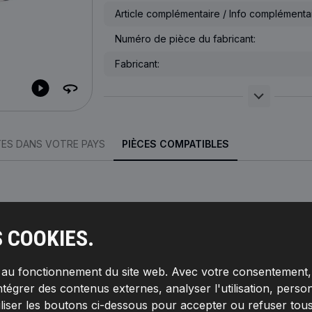
Article complémentaire / Info complémentai
Numéro de pièce du fabricant:
Fabricant:
TES DANS VOTRE PAYS
PIÈCES COMPATIBLES
S COOKIES.
r [mm]:
65,
Hauteur:
85,
Filetage:
M 20 X 1.5,
Diamètre
TARI
pet de dérivation [bar]:
1,
Article complémentaire / Info
tour,
Numéro de pièce du fabricant:
7O0012,
Fabricant:
s au fonctionnement du site web. Avec votre consentement, 
ntégrer des contenus externes, analyser l'utilisation, person
iliser les boutons ci-dessous pour accepter ou refuser tous