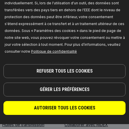
individuellement. Si, lors de l'utilisation d'un outil, des données sont
transférées vers des pays tiers en dehors de l'EEE dont le niveau de
protection des données peut être inférieur, votre consentement
s'étend expressément à ce transfert et à un traitement ultérieur de ces
données. Sous « Paramètres des cookies » dans le pied de page de
DES PIÈCES DIGNES DE CONFIANCE !
notre site web, vous pouvez révoquer votre consentement ou mettre à
© 2026 | RIDEX GMBH
jour votre sélection à tout moment. Pour plus d’informations, veuillez
JOSEF-ORLOPP-STRASSE 55
consulter notre
Politique de confidentialité
10365 BERLIN
REFUSER TOUS LES COOKIES
PRODUITS
PARTENARIAT
À PROPOS DE NOUS
Revendeurs
GÉRER LES PRÉFÉRENCES
RIDEX
Pour les fournisseurs
RIDEX PLUS
Où acheter
AUTORISER TOUS LES COOKIES
RIDEX REMAN
FAQ
Huile moteur
Intégration API
Huiles de transmission
Collaborer avec RIDEX