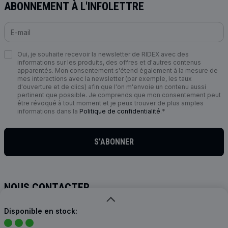
ABONNEMENT À L'INFOLETTRE
Oui, je souhaite recevoir la newsletter de RIDEX avec des
informations sur les produits, des offres et d'autres contenus
apparentés. Mon consentement s'étend également à la mesure de
mes interactions avec la newsletter (par exemple, les taux
d'ouverture et de clics) afin que l'on m'envoie un contenu aussi
pertinent que possible. Je comprends que mon consentement peut
être révoqué à tout moment et je peux trouver de plus amples
informations dans la
Politique de confidentialité
.*
S'ABONNER
NOUS CONTACTER
info@ridex.de
Disponible en stock: