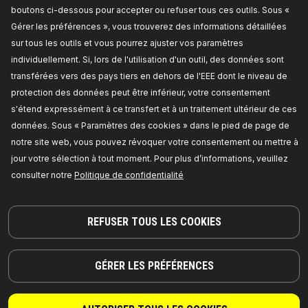
boutons ci-dessous pour accepter ou refuser tous ces outils. Sous «
Gérer les préférences », vous trouverez des informations détaillées
sur tous les outils et vous pourrez ajuster vos paramètres
individuellement. Si, lors de l'utilisation d'un outil, des données sont
transférées vers des pays tiers en dehors de l'EEE dont le niveau de
protection des données peut être inférieur, votre consentement
s'étend expressément à ce transfert et à un traitement ultérieur de ces
données. Sous « Paramètres des cookies » dans le pied de page de
notre site web, vous pouvez révoquer votre consentement ou mettre à
jour votre sélection à tout moment. Pour plus d’informations, veuillez
consulter notre
Politique de confidentialité
DES PIÈCES DIGNES DE CONFIANCE !
© 2026 | RIDEX GMBH
JOSEF-ORLOPP-STRASSE 55
REFUSER TOUS LES COOKIES
10365 BERLIN
GÉRER LES PRÉFÉRENCES
PRODUITS
PARTENARIAT
À PROPOS DE NOUS
Revendeurs