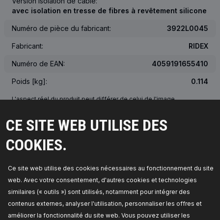
Version isolation de câble:
avec isolation en tresse de fibres à revêtement silicone
Numéro de pièce du fabricant:
3922L0045
Fabricant:
RIDEX
Numéro de EAN:
4059191655410
Poids [kg]:
0.114
L'aspect réel du produit peut différer de celui de l'image
CE SITE WEB UTILISE DES
NUMÉRO OEM
COOKIES.
VÉHICULES CONCERNÉS
Ce site web utilise des cookies nécessaires au fonctionnement du site
MEILLEURES VENTES DANS VOTRE PAYS
web. Avec votre consentement, d'autres cookies et technologies
similaires (« outils ») sont utilisés, notamment pour intégrer des
PIÈCES COMPATIBLES
contenus externes, analyser l'utilisation, personnaliser les offres et
améliorer la fonctionnalité du site web. Vous pouvez utiliser les