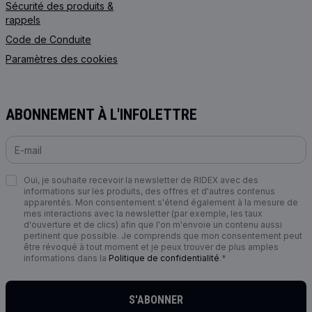
Sécurité des produits &
rappels
Code de Сonduite
Paramètres des cookies
ABONNEMENT À L'INFOLETTRE
Oui, je souhaite recevoir la newsletter de RIDEX avec des
informations sur les produits, des offres et d'autres contenus
apparentés. Mon consentement s'étend également à la mesure de
mes interactions avec la newsletter (par exemple, les taux
d'ouverture et de clics) afin que l'on m'envoie un contenu aussi
pertinent que possible. Je comprends que mon consentement peut
être révoqué à tout moment et je peux trouver de plus amples
informations dans la
Politique de confidentialité
.*
S'ABONNER