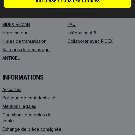
AUTORISER TOUS LES COOKIES
RIDEX
Pour les fournisseurs
RIDEX PLUS
Où acheter
RIDEX REMAN
FAQ
Huile moteur
Intégration API
Huiles de transmission
Collaborer avec RIDEX
Batteries de démarrage
ANTIGEL
INFORMATIONS
Actualités
Politique de confidentialité
Mentions légales
Conditions générales de
vente
Échange de pièce consignée