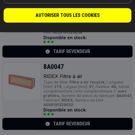
RIDEX Filtre à air
Type de filtre:
Cartouche filtrante,
Forme:
AUTORISER TOUS LES COOKIES
rectangulaire,
Hauteur:
50,
Diamètre 1 [mm]:
340,
Diamètre 2 [mm]:
140,
Numéro de pièce du
fabricant:
8A0013,
Fabricant:
RIDEX,
Numéro de
EAN:
4059191329038
Disponible en stock:
TARIF REVENDEUR
8A0047
RIDEX Filtre à air
Type de filtre:
Filtre à air recyclé,
Longueur
[mm]:
279,
Largeur [mm]:
97,
Hauteur:
60,
Article
complémentaire / Info complémentaire 2:
avec
préfiltre,
Numéro de pièce du fabricant:
8A0047,
Fabricant:
RIDEX,
Numéro de EAN:
4059191329052
Disponible en stock:
TARIF REVENDEUR