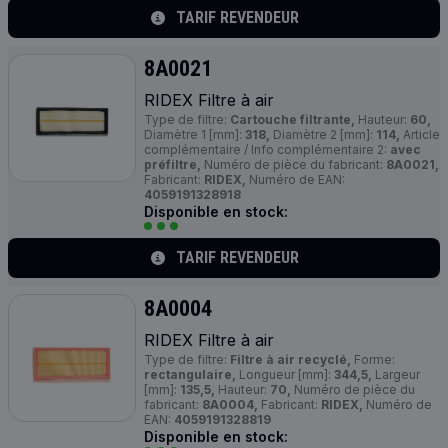
TARIF REVENDEUR
8A0021
RIDEX Filtre à air
Type de filtre:
Cartouche filtrante,
Hauteur:
60,
Diamètre 1 [mm]:
318,
Diamètre 2 [mm]:
114,
Article
complémentaire / Info complémentaire 2:
avec
préfiltre,
Numéro de pièce du fabricant:
8A0021,
Fabricant:
RIDEX,
Numéro de EAN:
4059191328918
Disponible en stock:
TARIF REVENDEUR
8A0004
RIDEX Filtre à air
Type de filtre:
Filtre à air recyclé,
Forme:
rectangulaire,
Longueur [mm]:
344,5,
Largeur
[mm]:
135,5,
Hauteur:
70,
Numéro de pièce du
fabricant:
8A0004,
Fabricant:
RIDEX,
Numéro de
EAN:
4059191328819
Disponible en stock: