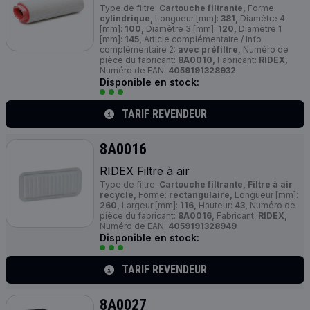
Type de filtre:
Cartouche filtrante,
Forme:
cylindrique,
Longueur [mm]:
381,
Diamètre 4
[mm]:
100,
Diamètre 3 [mm]:
120,
Diamètre 1
[mm]:
145,
Article complémentaire / Info
complémentaire 2:
avec préfiltre,
Numéro de
pièce du fabricant:
8A0010,
Fabricant:
RIDEX,
Numéro de EAN:
4059191328932
Disponible en stock:
TARIF REVENDEUR
8A0016
RIDEX Filtre à air
Type de filtre:
Cartouche filtrante, Filtre à air
recyclé,
Forme:
rectangulaire,
Longueur [mm]:
260,
Largeur [mm]:
116,
Hauteur:
43,
Numéro de
pièce du fabricant:
8A0016,
Fabricant:
RIDEX,
Numéro de EAN:
4059191328949
Disponible en stock:
TARIF REVENDEUR
8A0027