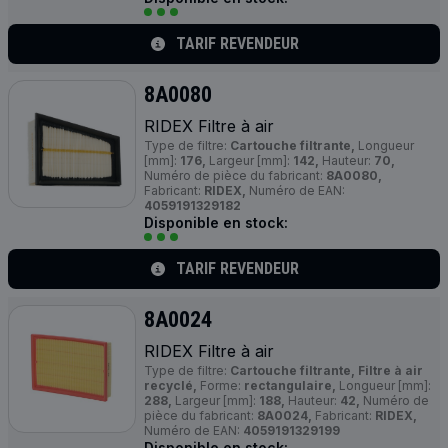
TARIF REVENDEUR
8A0080
RIDEX Filtre à air
Type de filtre:
Cartouche filtrante,
Longueur
[mm]:
176,
Largeur [mm]:
142,
Hauteur:
70,
Numéro de pièce du fabricant:
8A0080,
Fabricant:
RIDEX,
Numéro de EAN:
4059191329182
Disponible en stock:
TARIF REVENDEUR
8A0024
RIDEX Filtre à air
Type de filtre:
Cartouche filtrante, Filtre à air
recyclé,
Forme:
rectangulaire,
Longueur [mm]:
288,
Largeur [mm]:
188,
Hauteur:
42,
Numéro de
pièce du fabricant:
8A0024,
Fabricant:
RIDEX,
Numéro de EAN:
4059191329199
Disponible en stock: