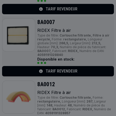
TARIF REVENDEUR
8A0007
RIDEX Filtre à air
Type de filtre:
Cartouche filtrante, Filtre à air
recyclé,
Forme:
rectangulaire,
Longueur
globale [mm]:
266,5,
Largeur [mm]:
212,5,
Hauteur:
70,3,
Numéro de pièce du fabricant:
8A0007,
Fabricant:
RIDEX,
Numéro de EAN:
4059191328840
Disponible en stock:
TARIF REVENDEUR
8A0012
RIDEX Filtre à air
Type de filtre:
Cartouche filtrante,
Forme:
rectangulaire,
Longueur [mm]:
267,
Largeur
[mm]:
148,
Hauteur:
48,
Numéro de pièce du
fabricant:
8A0012,
Fabricant:
RIDEX,
Numéro de
EAN:
4059191328857