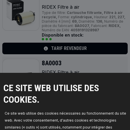
RIDEX Filtre à air
Type de filtre:
Cartouche filtrante, Filtre à air
recyclé,
Forme:
cylindrique,
Hauteur:
221, 227,
Diamètre 4 [mm]:
69,
Diamètre:
136,
Numéro de
pièce du fabricant:
8A0027,
Fabricant:
RIDEX,
Numéro de EAN:
4059191328987
Disponible en stock:
TARIF REVENDEUR
8A0003
RIDEX Filtre à air
Type de filtre:
Cartouche filtrante, Filtre à air
recyclé,
Forme:
rectangulaire,
Longueur [mm]:
CE SITE WEB UTILISE DES
364,
Largeur [mm]:
184,5,
Hauteur:
50,1,
Numéro
de pièce du fabricant:
8A0003,
Fabricant:
RIDEX,
Numéro de EAN:
4059191328833
COOKIES.
Disponible en stock:
TARIF REVENDEUR
Ce site web utilise des cookies nécessaires au fonctionnement du site
web. Avec votre consentement, d'autres cookies et technologies
8A0082
similaires (« outils ») sont utilisés, notamment pour intégrer des