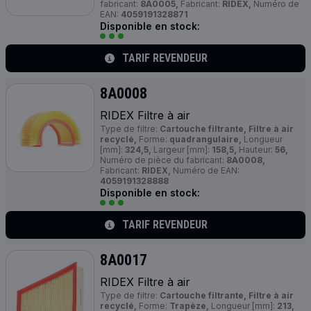
fabricant:
8A0005,
Fabricant:
RIDEX,
Numéro de
EAN:
4059191328871
Disponible en stock:
TARIF REVENDEUR
8A0008
RIDEX Filtre à air
Type de filtre:
Cartouche filtrante, Filtre à air
recyclé,
Forme:
quadrangulaire,
Longueur
[mm]:
324,5,
Largeur [mm]:
158,5,
Hauteur:
56,
Numéro de pièce du fabricant:
8A0008,
Fabricant:
RIDEX,
Numéro de EAN:
4059191328888
Disponible en stock:
TARIF REVENDEUR
8A0017
RIDEX Filtre à air
Type de filtre:
Cartouche filtrante, Filtre à air
recyclé,
Forme:
Trapèze,
Longueur [mm]:
213,