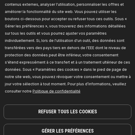
contenus externes, analyser l'utilisation, personnaliser les offres et
RIDEX Filtre à air
améliorer la fonctionnalité du site web. Vous pouvez utiliser les
Type de filtre:
Filtre à air recyclé,
Longueur
[mm]:
382,0,
Largeur [mm]:
139,0,
Hauteur:
49,0,
boutons ci-dessous pour accepter ou refuser tous ces outils. Sous «
Numéro de pièce du fabricant:
8A0082,
Gérer les préférences », vous trouverez des informations détaillées
Fabricant:
RIDEX,
Numéro de EAN:
4059191329014
sur tous les outils et vous pourrez ajuster vos paramètres
Disponible en stock:
individuellement. Si, lors de l'utilisation d'un outil, des données sont
transférées vers des pays tiers en dehors de l'EEE dont le niveau de
TARIF REVENDEUR
protection des données peut être inférieur, votre consentement
s'étend expressément à ce transfert et à un traitement ultérieur de ces
8A0032
données. Sous « Paramètres des cookies » dans le pied de page de
RIDEX Filtre à air
notre site web, vous pouvez révoquer votre consentement ou mettre à
Type de filtre:
Cartouche filtrante,
Longueur
jour votre sélection à tout moment. Pour plus d’informations, veuillez
[mm]:
300,
Largeur [mm]:
234,
Largeur 2 [mm]:
82,
Hauteur:
61,
Numéro de pièce du fabricant:
consulter notre
Politique de confidentialité
8A0032,
Fabricant:
RIDEX,
Numéro de EAN:
4059191329021
Disponible en stock:
REFUSER TOUS LES COOKIES
TARIF REVENDEUR
GÉRER LES PRÉFÉRENCES
8A0013