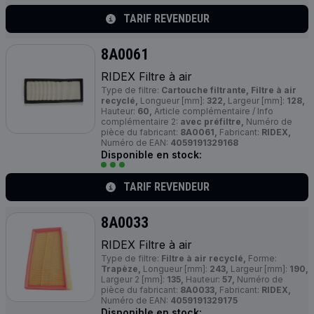
TARIF REVENDEUR
8A0061
RIDEX Filtre à air
Type de filtre:
Cartouche filtrante, Filtre à air
recyclé,
Longueur [mm]:
322,
Largeur [mm]:
128,
Hauteur:
60,
Article complémentaire / Info
complémentaire 2:
avec préfiltre,
Numéro de
pièce du fabricant:
8A0061,
Fabricant:
RIDEX,
Numéro de EAN:
4059191329168
Disponible en stock:
TARIF REVENDEUR
8A0033
RIDEX Filtre à air
Type de filtre:
Filtre à air recyclé,
Forme:
Trapèze,
Longueur [mm]:
243,
Largeur [mm]:
190,
Largeur 2 [mm]:
135,
Hauteur:
57,
Numéro de
pièce du fabricant:
8A0033,
Fabricant:
RIDEX,
Numéro de EAN:
4059191329175
Disponible en stock: