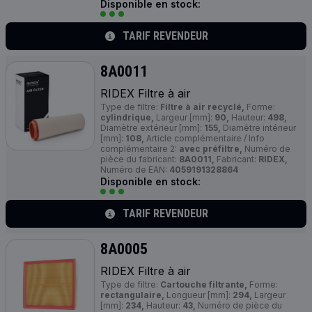
Disponible en stock:
TARIF REVENDEUR
8A0011
RIDEX Filtre à air
Type de filtre:
Filtre à air recyclé,
Forme:
cylindrique,
Largeur [mm]:
90,
Hauteur:
498,
Diamètre extérieur [mm]:
155,
Diamètre intérieur
[mm]:
108,
Article complémentaire / Info
complémentaire 2:
avec préfiltre,
Numéro de
pièce du fabricant:
8A0011,
Fabricant:
RIDEX,
Numéro de EAN:
4059191328864
Disponible en stock:
TARIF REVENDEUR
8A0005
RIDEX Filtre à air
Type de filtre:
Cartouche filtrante,
Forme:
rectangulaire,
Longueur [mm]:
294,
Largeur
[mm]:
234,
Hauteur:
43,
Numéro de pièce du