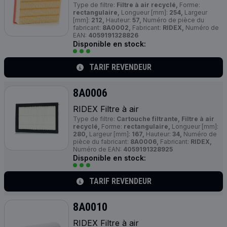
Type de filtre:
Filtre à air recyclé,
Forme:
rectangulaire,
Longueur [mm]:
254,
Largeur
[mm]:
212,
Hauteur:
57,
Numéro de pièce du
fabricant:
8A0002,
Fabricant:
RIDEX,
Numéro de
EAN:
4059191328826
Disponible en stock:
TARIF REVENDEUR
8A0006
RIDEX Filtre à air
Type de filtre:
Cartouche filtrante, Filtre à air
recyclé,
Forme:
rectangulaire,
Longueur [mm]:
280,
Largeur [mm]:
167,
Hauteur:
34,
Numéro de
pièce du fabricant:
8A0006,
Fabricant:
RIDEX,
Numéro de EAN:
4059191328925
Disponible en stock:
TARIF REVENDEUR
8A0010
RIDEX Filtre à air