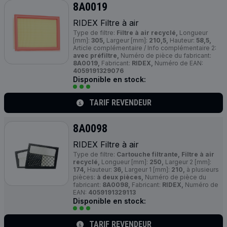
8A0019
RIDEX Filtre à air
Type de filtre:
Filtre à air recyclé,
Longueur
[mm]:
305,
Largeur [mm]:
210,5,
Hauteur:
58,5,
Article complémentaire / Info complémentaire 2:
avec préfiltre,
Numéro de pièce du fabricant:
8A0019,
Fabricant:
RIDEX,
Numéro de EAN:
4059191329076
Disponible en stock:
TARIF REVENDEUR
8A0098
RIDEX Filtre à air
Type de filtre:
Cartouche filtrante, Filtre à air
recyclé,
Longueur [mm]:
250,
Largeur 2 [mm]:
174,
Hauteur:
36,
Largeur 1 [mm]:
210,
à plusieurs
pièces:
à deux pièces,
Numéro de pièce du
fabricant:
8A0098,
Fabricant:
RIDEX,
Numéro de
EAN:
4059191329113
Disponible en stock:
TARIF REVENDEUR