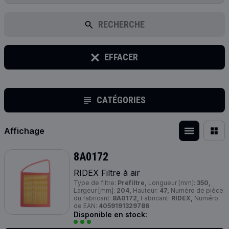
RECHERCHE
EFFACER
CATÉGORIES
Affichage
8A0172
RIDEX Filtre à air
Type de filtre:
Préfiltre,
Longueur [mm]:
350,
Largeur [mm]:
204,
Hauteur:
47,
Numéro de pièce
du fabricant:
8A0172,
Fabricant:
RIDEX,
Numéro
de EAN:
4059191329786
Disponible en stock: