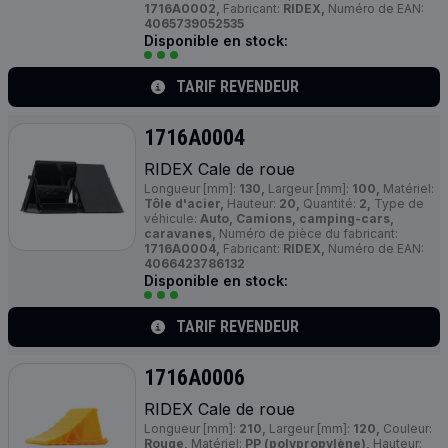
1716A0002,
Fabricant:
RIDEX,
Numéro de EAN:
4065739052535
Disponible en stock:
TARIF REVENDEUR
1716A0004
RIDEX Cale de roue
Longueur [mm]:
130,
Largeur [mm]:
100,
Matériel:
Tôle d'acier,
Hauteur:
20,
Quantité:
2,
Type de
véhicule:
Auto, Camions, camping-cars,
caravanes,
Numéro de pièce du fabricant:
1716A0004,
Fabricant:
RIDEX,
Numéro de EAN:
4066423786132
Disponible en stock:
TARIF REVENDEUR
1716A0006
RIDEX Cale de roue
Longueur [mm]:
210,
Largeur [mm]:
120,
Couleur:
Rouge,
Matériel:
PP (polypropylène),
Hauteur: