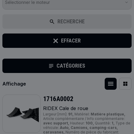
Sélectionner le moteur
RECHERCHE
EFFACER
CATÉGORIES
Affichage
1716A0002
RIDEX Cale de roue
Largeur [mm]:
91,
Matériel:
Matière plastique,
Article complémentaire / Info complémentaire:
avec support,
Hauteur:
100,
Quantité:
1,
Type de
véhicule:
Auto, Camions, camping-cars,
caravanes,
Numéro de pièce du fabricant: