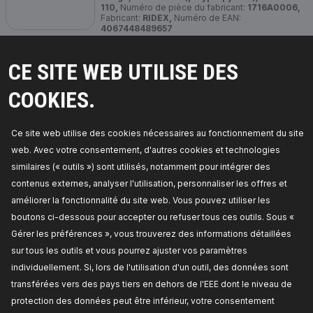
110,
Numéro de pièce du fabricant:
1716A0006,
Fabricant:
RIDEX,
Numéro de EAN:
4067448489657
En rupture de stock
CE SITE WEB UTILISE DES
TARIF REVENDEUR
COOKIES.
1716A0007
RIDEX Cale de roue
Ce site web utilise des cookies nécessaires au fonctionnement du site
Épaisseur:
230,
Longueur [mm]:
470,
Largeur
web. Avec votre consentement, d'autres cookies et technologies
[mm]:
200,
Couleur:
jaune,
Matériel:
Matière
plastique,
Type de véhicule:
Auto, Camions,
similaires (« outils ») sont utilisés, notamment pour intégrer des
camping-cars, caravanes,
Numéro de pièce du
contenus externes, analyser l'utilisation, personnaliser les offres et
fabricant:
1716A0007,
Fabricant:
RIDEX,
Numéro
de EAN:
4067448489671
améliorer la fonctionnalité du site web. Vous pouvez utiliser les
Disponible en stock:
boutons ci-dessous pour accepter ou refuser tous ces outils. Sous «
Gérer les préférences », vous trouverez des informations détaillées
TARIF REVENDEUR
sur tous les outils et vous pourrez ajuster vos paramètres
individuellement. Si, lors de l'utilisation d'un outil, des données sont
1716A0003
transférées vers des pays tiers en dehors de l'EEE dont le niveau de
RIDEX Cale de roue
protection des données peut être inférieur, votre consentement
Longueur [mm]:
560,
Largeur [mm]:
200,
Couleur: