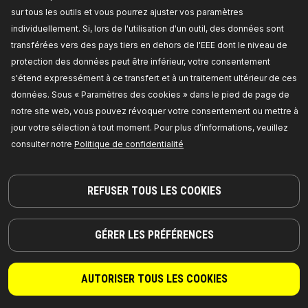
4059191689477
sur tous les outils et vous pourrez ajuster vos paramètres
Disponible en stock:
individuellement. Si, lors de l'utilisation d'un outil, des données sont
transférées vers des pays tiers en dehors de l'EEE dont le niveau de
TARIF REVENDEUR
protection des données peut être inférieur, votre consentement
s'étend expressément à ce transfert et à un traitement ultérieur de ces
1334A0075
données. Sous « Paramètres des cookies » dans le pied de page de
RIDEX Silent bloc de barre
notre site web, vous pouvez révoquer votre consentement ou mettre à
stabilisatrice
jour votre sélection à tout moment. Pour plus d’informations, veuillez
Côté d'assemblage:
Essieu avant droit, Essieu
consulter notre
Politique de confidentialité
avant gauche,
Diamètre intérieur [mm]:
23,5,
Diamètre extérieur [mm]:
51,
Longueur 1/Longueur
2 [mm]:
38,0,
Numéro de pièce du fabricant:
1334A0075,
Fabricant:
RIDEX,
Numéro de EAN:
4059191689798
REFUSER TOUS LES COOKIES
Disponible en stock:
TARIF REVENDEUR
GÉRER LES PRÉFÉRENCES
1334A0004
AUTORISER TOUS LES COOKIES
RIDEX Silent bloc de barre
stabilisatrice