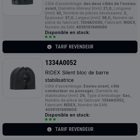
Côté d'assemblage:
des deux côtés de l'essieu
avant,
Diamètre intérieur [mm]:
21,0,
Longueur
[mm]:
42,
Nombre de pièces nécessaires:
2,
Épaisseur:
37,0,
Largeur [mm]:
38,0,
Numéro de
pièce du fabricant:
1334A0050,
Fabricant:
RIDEX,
Numéro de EAN:
4059191689590
Disponible en stock:
TARIF REVENDEUR
1334A0052
RIDEX Silent bloc de barre
stabilisatrice
Côté d'assemblage:
Essieu avant, côté
conducteur ou passager,
Diamètre du
stabilisateur [mm]:
26,
Type d'emballage:
Sac,
Numéro de pièce du fabricant:
1334A0052,
Fabricant:
RIDEX,
Numéro de EAN:
4059191689606
Disponible en stock:
TARIF REVENDEUR