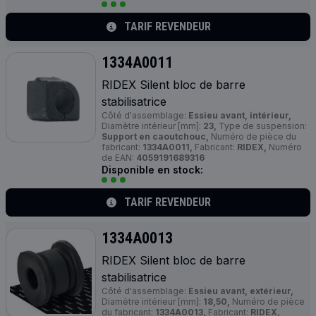
TARIF REVENDEUR
1334A0011
RIDEX Silent bloc de barre
stabilisatrice
Côté d'assemblage:
Essieu avant, intérieur,
Diamètre intérieur [mm]:
23,
Type de suspension:
Support en caoutchouc,
Numéro de pièce du
fabricant:
1334A0011,
Fabricant:
RIDEX,
Numéro
de EAN:
4059191689316
Disponible en stock:
TARIF REVENDEUR
1334A0013
RIDEX Silent bloc de barre
stabilisatrice
Côté d'assemblage:
Essieu avant, extérieur,
Diamètre intérieur [mm]:
18,50,
Numéro de pièce
du fabricant:
1334A0013,
Fabricant:
RIDEX,