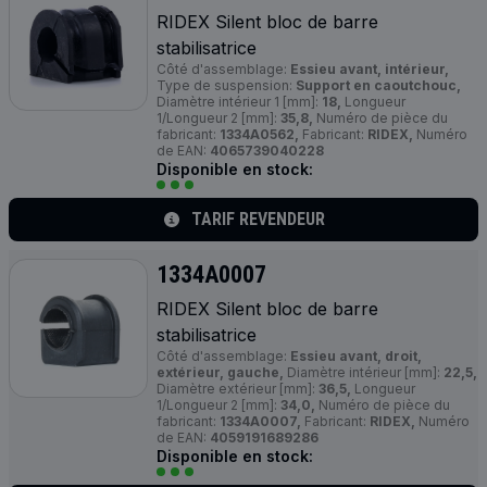
RIDEX Silent bloc de barre
stabilisatrice
Côté d'assemblage:
Essieu avant, intérieur,
Type de suspension:
Support en caoutchouc,
Diamètre intérieur 1 [mm]:
18,
Longueur
1/Longueur 2 [mm]:
35,8,
Numéro de pièce du
fabricant:
1334A0562,
Fabricant:
RIDEX,
Numéro
de EAN:
4065739040228
Disponible en stock:
TARIF REVENDEUR
1334A0007
RIDEX Silent bloc de barre
stabilisatrice
Côté d'assemblage:
Essieu avant, droit,
extérieur, gauche,
Diamètre intérieur [mm]:
22,5,
Diamètre extérieur [mm]:
36,5,
Longueur
1/Longueur 2 [mm]:
34,0,
Numéro de pièce du
fabricant:
1334A0007,
Fabricant:
RIDEX,
Numéro
de EAN:
4059191689286
Disponible en stock: