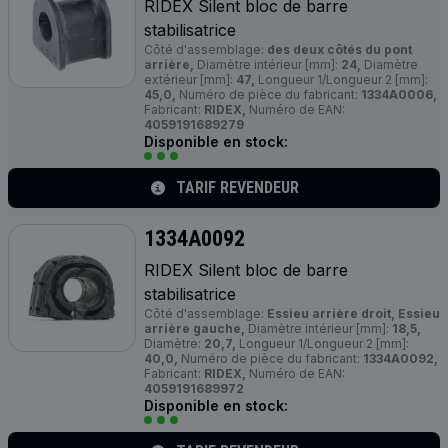
RIDEX Silent bloc de barre
stabilisatrice
Côté d'assemblage:
des deux côtés du pont
arrière,
Diamètre intérieur [mm]:
24,
Diamètre
extérieur [mm]:
47,
Longueur 1/Longueur 2 [mm]:
45,0,
Numéro de pièce du fabricant:
1334A0006,
Fabricant:
RIDEX,
Numéro de EAN:
4059191689279
Disponible en stock:
TARIF REVENDEUR
1334A0092
RIDEX Silent bloc de barre
stabilisatrice
Côté d'assemblage:
Essieu arrière droit, Essieu
arrière gauche,
Diamètre intérieur [mm]:
18,5,
Diamètre:
20,7,
Longueur 1/Longueur 2 [mm]:
40,0,
Numéro de pièce du fabricant:
1334A0092,
Fabricant:
RIDEX,
Numéro de EAN:
4059191689972
Disponible en stock: