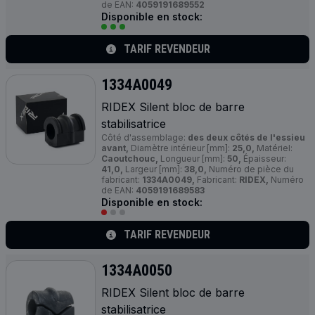
de EAN:
4059191689552
Disponible en stock:
TARIF REVENDEUR
1334A0049
RIDEX Silent bloc de barre
stabilisatrice
Côté d'assemblage:
des deux côtés de l'essieu
avant,
Diamètre intérieur [mm]:
25,0,
Matériel:
Caoutchouc,
Longueur [mm]:
50,
Épaisseur:
41,0,
Largeur [mm]:
38,0,
Numéro de pièce du
fabricant:
1334A0049,
Fabricant:
RIDEX,
Numéro
de EAN:
4059191689583
Disponible en stock:
TARIF REVENDEUR
1334A0050
RIDEX Silent bloc de barre
stabilisatrice