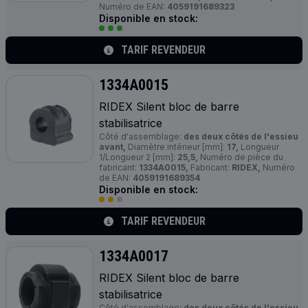
Numéro de EAN:
4059191689323
Disponible en stock:
TARIF REVENDEUR
1334A0015
RIDEX Silent bloc de barre
stabilisatrice
Côté d'assemblage:
des deux côtés de l'essieu
avant,
Diamètre intérieur [mm]:
17,
Longueur
1/Longueur 2 [mm]:
25,5,
Numéro de pièce du
fabricant:
1334A0015,
Fabricant:
RIDEX,
Numéro
de EAN:
4059191689354
Disponible en stock:
TARIF REVENDEUR
1334A0017
RIDEX Silent bloc de barre
stabilisatrice
Côté d'assemblage:
des deux côtés de l'essieu