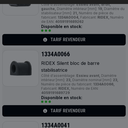
Côté d'assemblage:
Essieu avant, droit,
gauche,
Diamètre intérieur [mm]:
19,
Diamètre du
stabilisateur [mm]:
21,
Numéro de pièce du
fabricant:
1334A0004,
Fabricant:
RIDEX,
Numéro
de EAN:
4059191689262
Disponible en stock:
TARIF REVENDEUR
1334A0066
RIDEX Silent bloc de barre
stabilisatrice
Côté d'assemblage:
Essieu avant,
Diamètre
intérieur [mm]:
23,
Diamètre nominal [mm]:
23,
Numéro de pièce du fabricant:
1334A0066,
Fabricant:
RIDEX,
Numéro de EAN:
4059191689729
Disponible en stock:
TARIF REVENDEUR
1334A0041