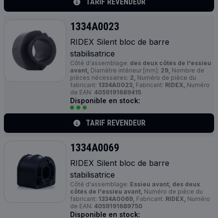
TARIF REVENDEUR
1334A0023
RIDEX Silent bloc de barre
stabilisatrice
Côté d'assemblage:
des deux côtés de l'essieu
avant,
Diamètre intérieur [mm]:
29,
Nombre de
pièces nécessaires:
2,
Numéro de pièce du
fabricant:
1334A0023,
Fabricant:
RIDEX,
Numéro
de EAN:
4059191689415
Disponible en stock:
TARIF REVENDEUR
1334A0069
RIDEX Silent bloc de barre
stabilisatrice
Côté d'assemblage:
Essieu avant, des deux
côtés de l'essieu avant,
Numéro de pièce du
fabricant:
1334A0069,
Fabricant:
RIDEX,
Numéro
de EAN:
4059191689750
Disponible en stock: