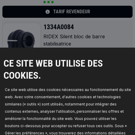
TARIF REVENDEUR
1334A0084
RIDEX Silent bloc de barre
stabilisatrice
Côté d'assemblage:
des deux côtés de l'essieu
avant,
Diamètre intérieur [mm]:
21,0,
Numéro de
pièce du fabricant:
1334A0084,
Fabricant:
RIDEX,
CE SITE WEB UTILISE DES
Numéro de EAN:
4059191689866
Disponible en stock:
COOKIES.
TARIF REVENDEUR
Ce site web utilise des cookies nécessaires au fonctionnement du site
1334A0032
web. Avec votre consentement, d'autres cookies et technologies
similaires (« outils ») sont utilisés, notamment pour intégrer des
RIDEX Silent bloc de barre
contenus externes, analyser l'utilisation, personnaliser les offres et
stabilisatrice
améliorer la fonctionnalité du site web. Vous pouvez utiliser les
Côté d'assemblage:
Essieu avant droit, Essieu
avant gauche, intérieur,
Diamètre intérieur [mm]:
boutons ci-dessous pour accepter ou refuser tous ces outils. Sous «
23,
Numéro de pièce du fabricant:
1334A0032,
Gérer les préférences », vous trouverez des informations détaillées
Fabricant:
RIDEX,
Numéro de EAN: