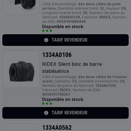
Côté d'assemblage:
des deux côtés du pont
arrière,
Diamètre intérieur [mm]:
12,
Hauteur:
26,
Longueur interne [mm]:
30,
Numéro de pièce du
fabricant:
1334A0026,
Fabricant:
RIDEX,
Numéro
de EAN:
4059191689446
Disponible en stock:
TARIF REVENDEUR
1334A0106
RIDEX Silent bloc de barre
stabilisatrice
Côté d'assemblage:
des deux côtés de l'essieu
avant,
Diamètre:
23,
Diamètre nominal [mm]:
23,
Numéro de pièce du fabricant:
1334A0106,
Fabricant:
RIDEX,
Numéro de EAN:
4059191755301
Disponible en stock:
TARIF REVENDEUR
1334A0562