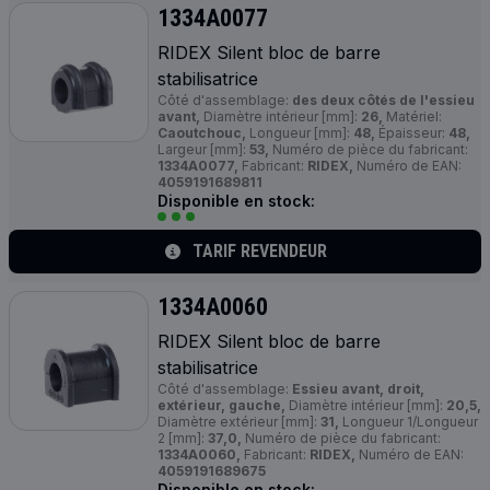
1334A0077
RIDEX Silent bloc de barre
stabilisatrice
Côté d'assemblage:
des deux côtés de l'essieu
avant,
Diamètre intérieur [mm]:
26,
Matériel:
Caoutchouc,
Longueur [mm]:
48,
Épaisseur:
48,
Largeur [mm]:
53,
Numéro de pièce du fabricant:
1334A0077,
Fabricant:
RIDEX,
Numéro de EAN:
4059191689811
Disponible en stock:
TARIF REVENDEUR
1334A0060
RIDEX Silent bloc de barre
stabilisatrice
Côté d'assemblage:
Essieu avant, droit,
extérieur, gauche,
Diamètre intérieur [mm]:
20,5,
Diamètre extérieur [mm]:
31,
Longueur 1/Longueur
2 [mm]:
37,0,
Numéro de pièce du fabricant:
1334A0060,
Fabricant:
RIDEX,
Numéro de EAN:
4059191689675
Disponible en stock: