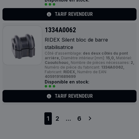
TARIF REVENDEUR
1334A0062
RIDEX Silent bloc de barre
stabilisatrice
Côté d'assemblage:
des deux côtés du pont
arrière,
Diamètre intérieur [mm]:
15,0,
Matériel:
Caoutchouc,
Nombre de pièces nécessaires:
2,
Numéro de pièce du fabricant:
1334A0062,
Fabricant:
RIDEX,
Numéro de EAN:
4059191689699
Disponible en stock:
TARIF REVENDEUR
1
2
...
6