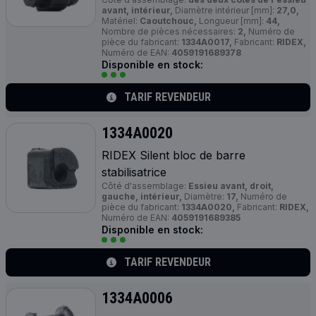
avant, intérieur,
Diamètre intérieur [mm]:
27,0,
Matériel:
Caoutchouc,
Longueur [mm]:
44,
Nombre de pièces nécessaires:
2,
Numéro de
pièce du fabricant:
1334A0017,
Fabricant:
RIDEX,
Numéro de EAN:
4059191689378
Disponible en stock:
TARIF REVENDEUR
1334A0020
RIDEX Silent bloc de barre
stabilisatrice
Côté d'assemblage:
Essieu avant, droit,
gauche, intérieur,
Diamètre:
17,
Numéro de
pièce du fabricant:
1334A0020,
Fabricant:
RIDEX,
Numéro de EAN:
4059191689385
Disponible en stock:
TARIF REVENDEUR
1334A0006