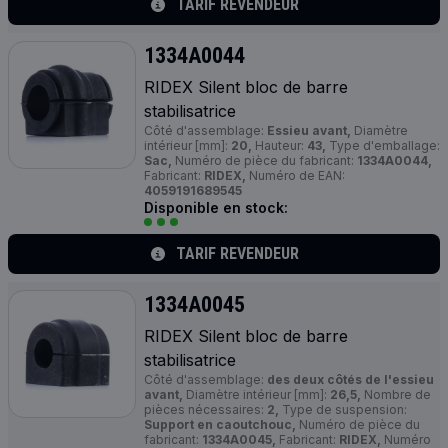
TARIF REVENDEUR
1334A0044
RIDEX Silent bloc de barre
stabilisatrice
Côté d'assemblage:
Essieu avant,
Diamètre
intérieur [mm]:
20,
Hauteur:
43,
Type d'emballage:
Sac,
Numéro de pièce du fabricant:
1334A0044,
Fabricant:
RIDEX,
Numéro de EAN:
4059191689545
Disponible en stock:
TARIF REVENDEUR
1334A0045
RIDEX Silent bloc de barre
stabilisatrice
Côté d'assemblage:
des deux côtés de l'essieu
avant,
Diamètre intérieur [mm]:
26,5,
Nombre de
pièces nécessaires:
2,
Type de suspension:
Support en caoutchouc,
Numéro de pièce du
fabricant:
1334A0045,
Fabricant:
RIDEX,
Numéro