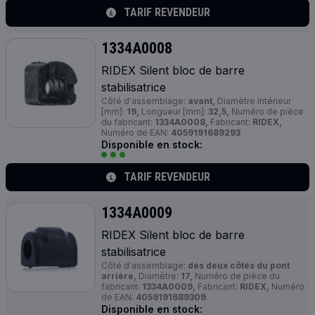
TARIF REVENDEUR
1334A0008
RIDEX Silent bloc de barre
stabilisatrice
Côté d'assemblage:
avant,
Diamètre intérieur
[mm]:
19,
Longueur [mm]:
32,5,
Numéro de pièce
du fabricant:
1334A0008,
Fabricant:
RIDEX,
Numéro de EAN:
4059191689293
Disponible en stock:
TARIF REVENDEUR
1334A0009
RIDEX Silent bloc de barre
stabilisatrice
Côté d'assemblage:
des deux côtés du pont
arrière,
Diamètre:
17,
Numéro de pièce du
fabricant:
1334A0009,
Fabricant:
RIDEX,
Numéro
de EAN:
4059191689309
Disponible en stock: