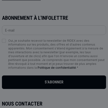
ABONNEMENT À L'INFOLETTRE
Oui, je souhaite recevoir la newsletter de RIDEX avec des
informations sur les produits, des offres et d'autres contenus
apparentés. Mon consentement s'étend également à la mesure de
mes interactions avec la newsletter (par exemple, les taux
d'ouverture et de clics) afin que l'on m'envoie un contenu aussi
pertinent que possible. Je comprends que mon consentement peut
être révoqué à tout moment et je peux trouver de plus amples
informations dans la
Politique de confidentialité
.*
S'ABONNER
NOUS CONTACTER