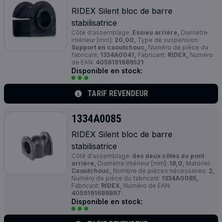
RIDEX Silent bloc de barre
stabilisatrice
Côté d'assemblage:
Essieu arrière,
Diamètre
intérieur [mm]:
20,00,
Type de suspension:
Support en caoutchouc,
Numéro de pièce du
fabricant:
1334A0041,
Fabricant:
RIDEX,
Numéro
de EAN:
4059191689521
Disponible en stock:
TARIF REVENDEUR
1334A0085
RIDEX Silent bloc de barre
stabilisatrice
Côté d'assemblage:
des deux côtés du pont
arrière,
Diamètre intérieur [mm]:
18,0,
Matériel:
Caoutchouc,
Nombre de pièces nécessaires:
2,
Numéro de pièce du fabricant:
1334A0085,
Fabricant:
RIDEX,
Numéro de EAN:
4059191689897
Disponible en stock: