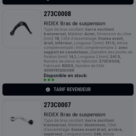
273C0008
RIDEX Bras de suspension
Type de bras oscillant:
barre oscillant
transversal,
Matériel:
Acier,
Dimension du cône
[mm]:
18,
Côté d'assemblage:
Essieu avant,
droit, inférieur,
Longueur 1 [mm]:
311.5,
Article
complémentaire / Info complémentaire 2:
avec
support en caoutchouc,
Diamètre des points de
fixation [mm]:
14,1,
Longueur 2 [mm]:
241.5,
Numéro de pièce du fabricant:
273C0008,
Fabricant:
RIDEX,
Numéro de EAN:
4059191330089
Disponible en stock:
TARIF REVENDEUR
273C0007
RIDEX Bras de suspension
Type de bras oscillant:
barre oscillant
transversal,
Matériel:
Aluminium,
Côté
d'assemblage:
Essieu avant droit, arrière,
supérieur,
Longueur [mm]:
248,
Article