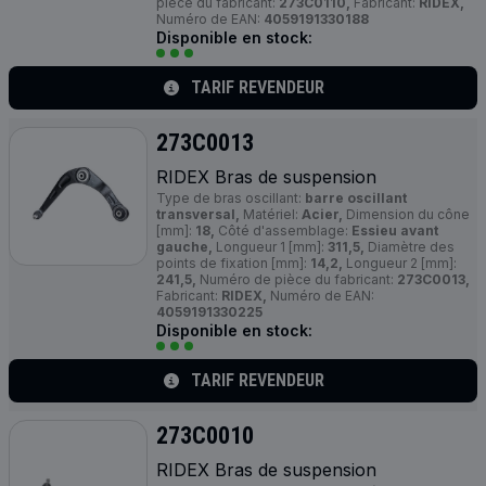
pièce du fabricant:
273C0110,
Fabricant:
RIDEX,
Numéro de EAN:
4059191330188
Disponible en stock:
TARIF REVENDEUR
273C0013
RIDEX Bras de suspension
Type de bras oscillant:
barre oscillant
transversal,
Matériel:
Acier,
Dimension du cône
[mm]:
18,
Côté d'assemblage:
Essieu avant
gauche,
Longueur 1 [mm]:
311,5,
Diamètre des
points de fixation [mm]:
14,2,
Longueur 2 [mm]:
241,5,
Numéro de pièce du fabricant:
273C0013,
Fabricant:
RIDEX,
Numéro de EAN:
4059191330225
Disponible en stock:
TARIF REVENDEUR
273C0010
RIDEX Bras de suspension