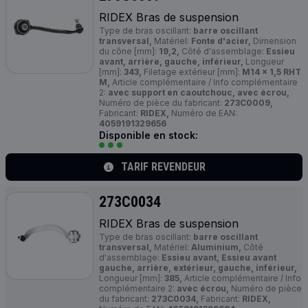
RIDEX Bras de suspension
Type de bras oscillant:
barre oscillant
transversal,
Matériel:
Fonte d'acier,
Dimension
du cône [mm]:
19,2,
Côté d'assemblage:
Essieu
avant, arrière, gauche, inférieur,
Longueur
[mm]:
343,
Filetage extérieur [mm]:
M14 x 1,5 RHT
M,
Article complémentaire / Info complémentaire
2:
avec support en caoutchouc, avec écrou,
Numéro de pièce du fabricant:
273C0009,
Fabricant:
RIDEX,
Numéro de EAN:
4059191329656
Disponible en stock:
TARIF REVENDEUR
273C0034
RIDEX Bras de suspension
Type de bras oscillant:
barre oscillant
transversal,
Matériel:
Aluminium,
Côté
d'assemblage:
Essieu avant, Essieu avant
gauche, arrière, extérieur, gauche, inférieur,
Longueur [mm]:
385,
Article complémentaire / Info
complémentaire 2:
avec écrou,
Numéro de pièce
du fabricant:
273C0034,
Fabricant:
RIDEX,