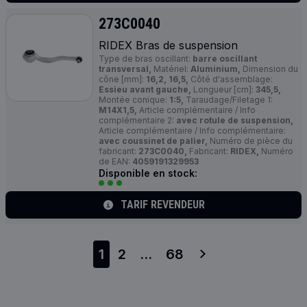
273C0040
RIDEX Bras de suspension
Type de bras oscillant:
barre oscillant
transversal,
Matériel:
Aluminium,
Dimension du
cône [mm]:
16,2, 16,5,
Côté d'assemblage:
Essieu avant gauche,
Longueur [cm]:
345,5,
Montée conique:
1:5,
Taraudage/Filetage 1:
M14X1,5,
Article complémentaire / Info
complémentaire 2:
avec rotule de suspension,
Article complémentaire / Info complémentaire:
avec coussinet de palier,
Numéro de pièce du
fabricant:
273C0040,
Fabricant:
RIDEX,
Numéro
de EAN:
4059191329953
Disponible en stock:
TARIF REVENDEUR
1
2
...
68