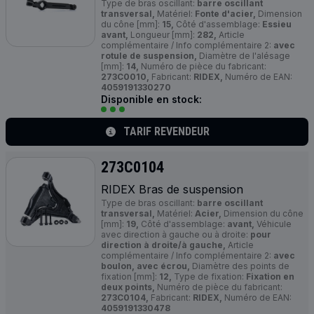
Type de bras oscillant:
barre oscillant
transversal,
Matériel:
Fonte d'acier,
Dimension
du cône [mm]:
15,
Côté d'assemblage:
Essieu
avant,
Longueur [mm]:
282,
Article
complémentaire / Info complémentaire 2:
avec
rotule de suspension,
Diamètre de l'alésage
[mm]:
14,
Numéro de pièce du fabricant:
273C0010,
Fabricant:
RIDEX,
Numéro de EAN:
4059191330270
Disponible en stock:
TARIF REVENDEUR
273C0104
RIDEX Bras de suspension
Type de bras oscillant:
barre oscillant
transversal,
Matériel:
Acier,
Dimension du cône
[mm]:
19,
Côté d'assemblage:
avant,
Véhicule
avec direction à gauche ou à droite:
pour
direction à droite/à gauche,
Article
complémentaire / Info complémentaire 2:
avec
boulon, avec écrou,
Diamètre des points de
fixation [mm]:
12,
Type de fixation:
Fixation en
deux points,
Numéro de pièce du fabricant:
273C0104,
Fabricant:
RIDEX,
Numéro de EAN:
4059191330478