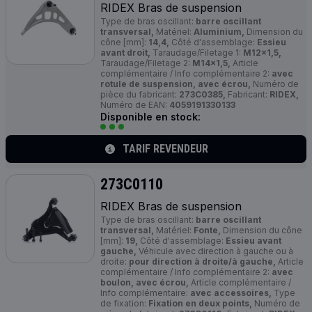
RIDEX Bras de suspension
Type de bras oscillant:
barre oscillant
transversal,
Matériel:
Aluminium,
Dimension du
cône [mm]:
14,4,
Côté d'assemblage:
Essieu
avant droit,
Taraudage/Filetage 1:
M12x1,5,
Taraudage/Filetage 2:
M14x1,5,
Article
complémentaire / Info complémentaire 2:
avec
rotule de suspension, avec écrou,
Numéro de
pièce du fabricant:
273C0385,
Fabricant:
RIDEX,
Numéro de EAN:
4059191330133
Disponible en stock:
TARIF REVENDEUR
273C0110
RIDEX Bras de suspension
Type de bras oscillant:
barre oscillant
transversal,
Matériel:
Fonte,
Dimension du cône
[mm]:
19,
Côté d'assemblage:
Essieu avant
gauche,
Véhicule avec direction à gauche ou à
droite:
pour direction à droite/à gauche,
Article
complémentaire / Info complémentaire 2:
avec
boulon, avec écrou,
Article complémentaire /
Info complémentaire:
avec accessoires,
Type
de fixation:
Fixation en deux points,
Numéro de