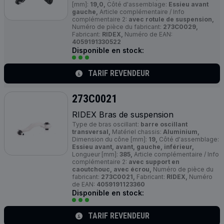
[mm]:
19,0,
Côté d'assemblage:
Essieu avant
gauche,
Article complémentaire / Info
complémentaire 2:
avec rotule de suspension,
Numéro de pièce du fabricant:
273C0029,
Fabricant:
RIDEX,
Numéro de EAN:
4059191330522
Disponible en stock:
TARIF REVENDEUR
273C0021
RIDEX Bras de suspension
Type de bras oscillant:
barre oscillant
transversal,
Matériel chassis:
Aluminium,
Dimension du cône [mm]:
19,
Côté d'assemblage:
Essieu avant, avant, gauche, inférieur,
Longueur [mm]:
385,
Article complémentaire / Info
complémentaire 2:
avec support en
caoutchouc, avec écrou,
Numéro de pièce du
fabricant:
273C0021,
Fabricant:
RIDEX,
Numéro
de EAN:
4059191123360
Disponible en stock:
TARIF REVENDEUR