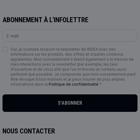
ABONNEMENT À L'INFOLETTRE
Oui, je souhaite recevoir la newsletter de RIDEX avec des
informations sur les produits, des offres et d'autres contenus
apparentés. Mon consentement s'étend également à la mesure de
mes interactions avec la newsletter (par exemple, les taux
d'ouverture et de clics) afin que l'on m'envoie un contenu aussi
pertinent que possible. Je comprends que mon consentement peut
être révoqué à tout moment et je peux trouver de plus amples
informations dans la
Politique de confidentialité
.*
S'ABONNER
NOUS CONTACTER