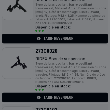
Type de bras oscillant:
barre oscillant
transversal,
Matériel:
Acier,
Dimension du cône
[mm]:
17,
Côté d'assemblage:
Essieu avant,
droit,
Filetage:
M12 x 1,25,
Numéro de pièce du
fabricant:
273C0015,
Fabricant:
RIDEX,
Numéro
de EAN:
4059191329779
Disponible en stock:
TARIF REVENDEUR
273C0020
RIDEX Bras de suspension
Type de bras oscillant:
barre oscillant
transversal,
Matériel:
Acier,
Dimension du cône
[mm]:
17,
Côté d'assemblage:
Essieu avant,
gauche,
Filetage:
M12 x 1,25,
Numéro de pièce
du fabricant:
273C0020,
Fabricant:
RIDEX,
Numéro de EAN:
4059191329816
Disponible en stock:
TARIF REVENDEUR
273C0102