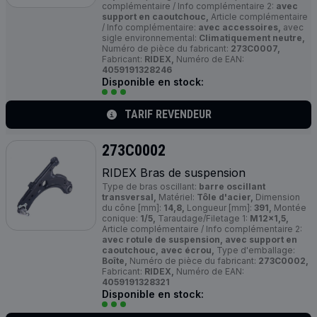
complémentaire / Info complémentaire 2:
avec
support en caoutchouc,
Article complémentaire
/ Info complémentaire:
avec accessoires,
avec
sigle environnemental:
Climatiquement neutre,
Numéro de pièce du fabricant:
273C0007,
Fabricant:
RIDEX,
Numéro de EAN:
4059191328246
Disponible en stock:
TARIF REVENDEUR
273C0002
RIDEX Bras de suspension
Type de bras oscillant:
barre oscillant
transversal,
Matériel:
Tôle d'acier,
Dimension
du cône [mm]:
14,8,
Longueur [mm]:
391,
Montée
conique:
1/5,
Taraudage/Filetage 1:
M12×1,5,
Article complémentaire / Info complémentaire 2:
avec rotule de suspension, avec support en
caoutchouc, avec écrou,
Type d'emballage:
Boîte,
Numéro de pièce du fabricant:
273C0002,
Fabricant:
RIDEX,
Numéro de EAN:
4059191328321
Disponible en stock: