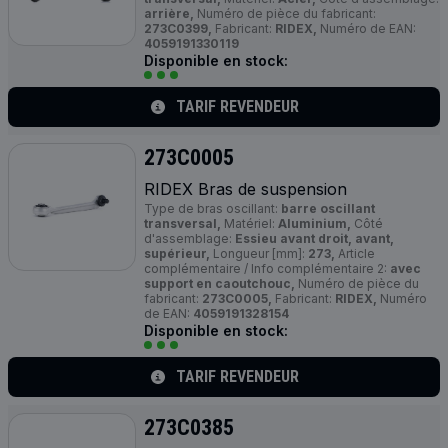
arrière,
Numéro de pièce du fabricant:
273C0399,
Fabricant:
RIDEX,
Numéro de EAN:
4059191330119
Disponible en stock:
TARIF REVENDEUR
273C0005
RIDEX Bras de suspension
Type de bras oscillant:
barre oscillant
transversal,
Matériel:
Aluminium,
Côté
d'assemblage:
Essieu avant droit, avant,
supérieur,
Longueur [mm]:
273,
Article
complémentaire / Info complémentaire 2:
avec
support en caoutchouc,
Numéro de pièce du
fabricant:
273C0005,
Fabricant:
RIDEX,
Numéro
de EAN:
4059191328154
Disponible en stock:
TARIF REVENDEUR
273C0385