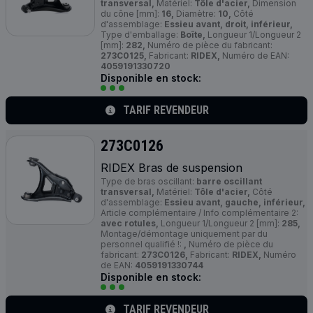
transversal,
Matériel:
Tôle d'acier,
Dimension
du cône [mm]:
16,
Diamètre:
10,
Côté
d'assemblage:
Essieu avant, droit, inférieur,
Type d'emballage:
Boîte,
Longueur 1/Longueur 2
[mm]:
282,
Numéro de pièce du fabricant:
273C0125,
Fabricant:
RIDEX,
Numéro de EAN:
4059191330720
Disponible en stock:
TARIF REVENDEUR
273C0126
RIDEX Bras de suspension
Type de bras oscillant:
barre oscillant
transversal,
Matériel:
Tôle d'acier,
Côté
d'assemblage:
Essieu avant, gauche, inférieur,
Article complémentaire / Info complémentaire 2:
avec rotules,
Longueur 1/Longueur 2 [mm]:
285,
Montage/démontage uniquement par du
personnel qualifié !:
,
Numéro de pièce du
fabricant:
273C0126,
Fabricant:
RIDEX,
Numéro
de EAN:
4059191330744
Disponible en stock:
TARIF REVENDEUR