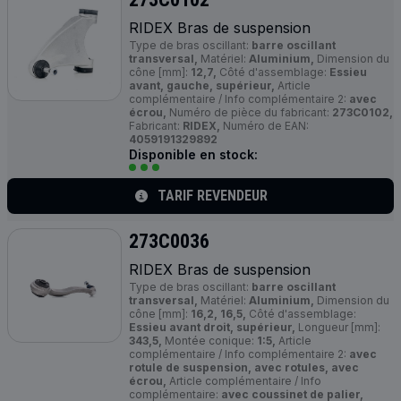
RIDEX Bras de suspension
Type de bras oscillant:
barre oscillant
transversal,
Matériel:
Aluminium,
Dimension du
cône [mm]:
12,7,
Côté d'assemblage:
Essieu
avant, gauche, supérieur,
Article
complémentaire / Info complémentaire 2:
avec
écrou,
Numéro de pièce du fabricant:
273C0102,
Fabricant:
RIDEX,
Numéro de EAN:
4059191329892
Disponible en stock:
TARIF REVENDEUR
273C0036
RIDEX Bras de suspension
Type de bras oscillant:
barre oscillant
transversal,
Matériel:
Aluminium,
Dimension du
cône [mm]:
16,2, 16,5,
Côté d'assemblage:
Essieu avant droit, supérieur,
Longueur [mm]:
343,5,
Montée conique:
1:5,
Article
complémentaire / Info complémentaire 2:
avec
rotule de suspension, avec rotules, avec
écrou,
Article complémentaire / Info
complémentaire:
avec coussinet de palier,