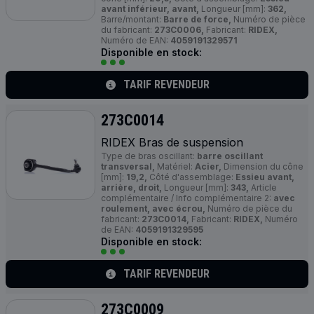
avant inférieur, avant,
Longueur [mm]:
362,
Barre/montant:
Barre de force,
Numéro de pièce
du fabricant:
273C0006,
Fabricant:
RIDEX,
Numéro de EAN:
4059191329571
Disponible en stock:
TARIF REVENDEUR
273C0014
RIDEX Bras de suspension
Type de bras oscillant:
barre oscillant
transversal,
Matériel:
Acier,
Dimension du cône
[mm]:
19,2,
Côté d'assemblage:
Essieu avant,
arrière, droit,
Longueur [mm]:
343,
Article
complémentaire / Info complémentaire 2:
avec
roulement, avec écrou,
Numéro de pièce du
fabricant:
273C0014,
Fabricant:
RIDEX,
Numéro
de EAN:
4059191329595
Disponible en stock:
TARIF REVENDEUR
273C0009