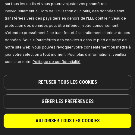
RIDEX Bras de suspension
sur tous les outils et vous pourrez ajuster vos paramètres
Type de bras oscillant:
barre oscillant
individuellement. Si, lors de l'utilisation d'un outil, des données sont
transversal,
Matériel:
Aluminium,
Dimension du
cône [mm]:
12,6,
Côté d'assemblage:
Essieu
transférées vers des pays tiers en dehors de l'EEE dont le niveau de
avant, droit, supérieur,
Article complémentaire /
protection des données peut être inférieur, votre consentement
Info complémentaire 2:
avec écrou,
Diamètre
des points de fixation [mm]:
10,
Numéro de pièce
s'étend expressément à ce transfert et à un traitement ultérieur de ces
du fabricant:
273C0107,
Fabricant:
RIDEX,
Numéro de EAN:
4059191330003
données. Sous « Paramètres des cookies » dans le pied de page de
Disponible en stock:
notre site web, vous pouvez révoquer votre consentement ou mettre à
jour votre sélection à tout moment. Pour plus d’informations, veuillez
TARIF REVENDEUR
consulter notre
Politique de confidentialité
273C0041
REFUSER TOUS LES COOKIES
RIDEX Bras de suspension
Type de bras oscillant:
barre oscillant
transversal,
Matériel:
Aluminium,
Dimension du
cône [mm]:
14,4,
Côté d'assemblage:
Essieu
GÉRER LES PRÉFÉRENCES
avant gauche,
Montée conique:
1/10,
Taraudage/Filetage 1:
M12x1,5,
Taraudage/Filetage 2:
M14x1,5,
Article
complémentaire / Info complémentaire 2:
avec
AUTORISER TOUS LES COOKIES
rotule de suspension, avec écrou,
Numéro de
pièce du fabricant:
273C0041,
Fabricant:
RIDEX,
Numéro de EAN:
4059191330034
Disponible en stock: