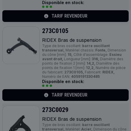
Disponible en stock:
TARIF REVENDEUR
273C0105
RIDEX Bras de suspension
Type de bras oscillant:
barre oscillant
transversal,
Matériel chassis:
Fonte,
Dimension
du cône [mm]:
15,
Côté d'assemblage:
Essieu
avant droit,
Longueur [mm]:
316,
Diamètre des
points de fixation 2 [mm]:
14,2,
Diamètre des
points de fixation 1 [mm]:
12,2,
Numéro de pièce
du fabricant:
273C0105,
Fabricant:
RIDEX,
Numéro de EAN:
4059191330485
Disponible en stock:
TARIF REVENDEUR
273C0029
RIDEX Bras de suspension
Type de bras oscillant:
barre oscillant
transversal,
Matériel:
Acier,
Dimension du cône