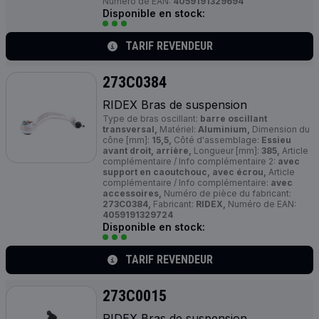
Numéro de EAN:
4059191329694
Disponible en stock:
TARIF REVENDEUR
273C0384
RIDEX Bras de suspension
Type de bras oscillant:
barre oscillant
transversal,
Matériel:
Aluminium,
Dimension du
cône [mm]:
15,5,
Côté d'assemblage:
Essieu
avant droit, arrière,
Longueur [mm]:
385,
Article
complémentaire / Info complémentaire 2:
avec
support en caoutchouc, avec écrou,
Article
complémentaire / Info complémentaire:
avec
accessoires,
Numéro de pièce du fabricant:
273C0384,
Fabricant:
RIDEX,
Numéro de EAN:
4059191329724
Disponible en stock:
TARIF REVENDEUR
273C0015
RIDEX Bras de suspension