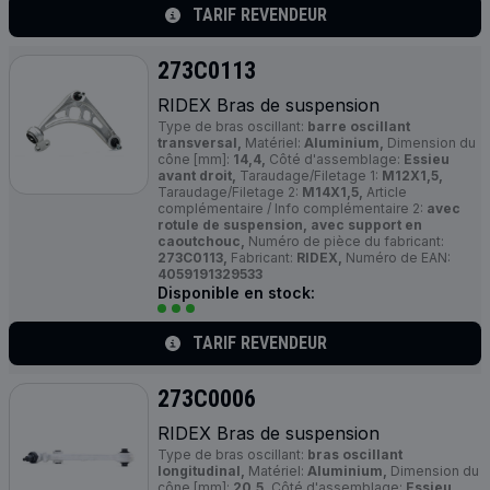
TARIF REVENDEUR
273C0113
RIDEX Bras de suspension
Type de bras oscillant:
barre oscillant
transversal,
Matériel:
Aluminium,
Dimension du
cône [mm]:
14,4,
Côté d'assemblage:
Essieu
avant droit,
Taraudage/Filetage 1:
M12X1,5,
Taraudage/Filetage 2:
M14X1,5,
Article
complémentaire / Info complémentaire 2:
avec
rotule de suspension, avec support en
caoutchouc,
Numéro de pièce du fabricant:
273C0113,
Fabricant:
RIDEX,
Numéro de EAN:
4059191329533
Disponible en stock:
TARIF REVENDEUR
273C0006
RIDEX Bras de suspension
Type de bras oscillant:
bras oscillant
longitudinal,
Matériel:
Aluminium,
Dimension du
cône [mm]:
20,5,
Côté d'assemblage:
Essieu