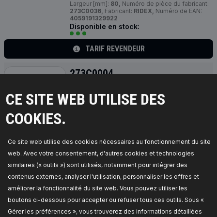
Largeur [mm]:
80,
Numéro de pièce du fabricant:
273C0036,
Fabricant:
RIDEX,
Numéro de EAN:
4059191329922
Disponible en stock:
TARIF REVENDEUR
273C0004
RIDEX Bras de suspension
CE SITE WEB UTILISE DES
Type de bras oscillant:
barre oscillant
transversal,
Matériel:
Aluminium,
Côté
d'assemblage:
Essieu avant gauche, avant,
COOKIES.
supérieur,
Longueur [mm]:
273,
Article
complémentaire / Info complémentaire 2:
avec
support en caoutchouc,
Numéro de pièce du
Ce site web utilise des cookies nécessaires au fonctionnement du site
fabricant:
273C0004,
Fabricant:
RIDEX,
Numéro
de EAN:
4059191311873
web. Avec votre consentement, d'autres cookies et technologies
Disponible en stock:
similaires (« outils ») sont utilisés, notamment pour intégrer des
contenus externes, analyser l'utilisation, personnaliser les offres et
TARIF REVENDEUR
améliorer la fonctionnalité du site web. Vous pouvez utiliser les
boutons ci-dessous pour accepter ou refuser tous ces outils. Sous «
273C0107
Gérer les préférences », vous trouverez des informations détaillées