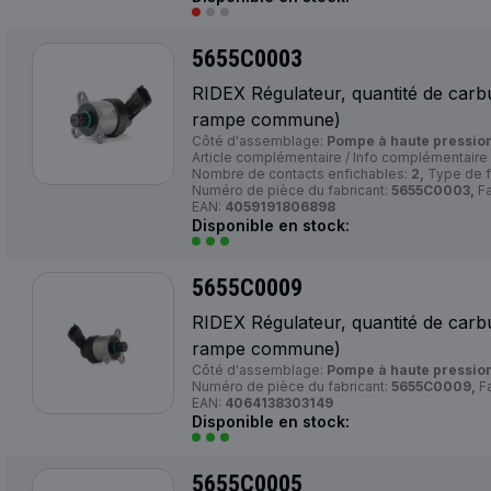
5655C0003
RIDEX Régulateur, quantité de carb
rampe commune)
Côté d'assemblage:
Pompe à haute pression
Article complémentaire / Info complémentaire
Nombre de contacts enfichables:
2,
Type de 
Numéro de pièce du fabricant:
5655C0003,
Fa
EAN:
4059191806898
Disponible en stock:
5655C0009
RIDEX Régulateur, quantité de carb
rampe commune)
Côté d'assemblage:
Pompe à haute pression
Numéro de pièce du fabricant:
5655C0009,
Fa
EAN:
4064138303149
Disponible en stock:
5655C0005