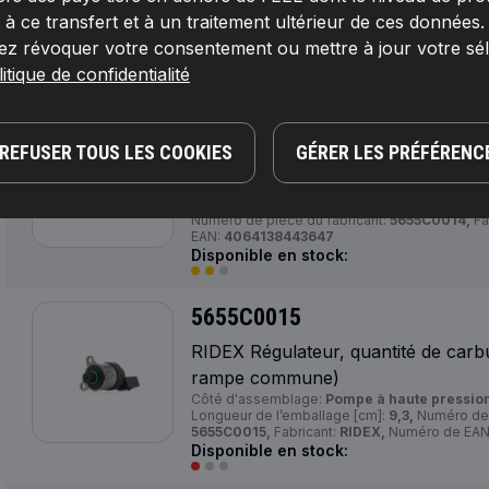
Côté d'assemblage:
Pompe à haute pression
 ce transfert et à un traitement ultérieur de ces données
Numéro de pièce du fabricant:
5655C0013,
Fa
EAN:
4064138394178
ez révoquer votre consentement ou mettre à jour votre sé
Disponible en stock:
itique de confidentialité
5655C0014
REFUSER TOUS LES COOKIES
GÉRER LES PRÉFÉRENC
RIDEX Régulateur, quantité de carb
rampe commune)
Côté d'assemblage:
Pompe à haute pression
Numéro de pièce du fabricant:
5655C0014,
Fa
EAN:
4064138443647
Disponible en stock:
5655C0015
RIDEX Régulateur, quantité de carb
rampe commune)
Côté d'assemblage:
Pompe à haute pression
Longueur de l’emballage [cm]:
9,3,
Numéro de 
5655C0015,
Fabricant:
RIDEX,
Numéro de EAN
Disponible en stock: