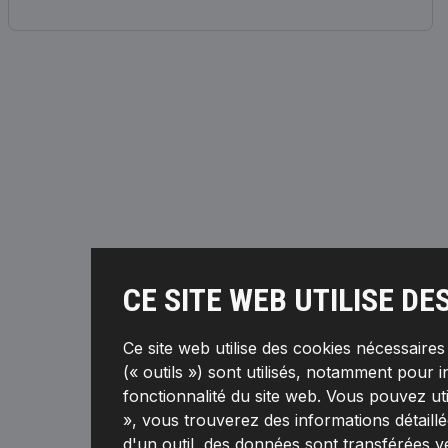
CE SITE WEB UTILISE DE
Ce site web utilise des cookies nécessaire
(« outils ») sont utilisés, notamment pour i
fonctionnalité du site web. Vous pouvez ut
», vous trouverez des informations détaillée
d'un outil, des données sont transférées v