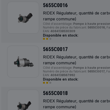
5655C0016
RIDEX Régulateur, quantité de carb
rampe commune)
Côté d'assemblage:
Pompe à haute pression
Numéro de pièce du fabricant:
5655C0016,
Fa
EAN:
4064138530309
Disponible en stock:
5655C0017
RIDEX Régulateur, quantité de carb
rampe commune)
Côté d'assemblage:
Pompe à haute pression
Numéro de pièce du fabricant:
5655C0017,
Fa
EAN:
4064138567992
Disponible en stock:
5655C0018
RIDEX Régulateur, quantité de carb
rampe commune)