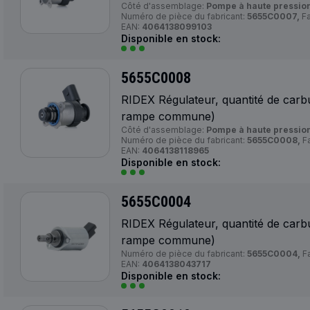
Côté d'assemblage:
Pompe à haute pression
Numéro de pièce du fabricant:
5655C0007,
Fa
EAN:
4064138099103
Disponible en stock:
5655C0008
RIDEX Régulateur, quantité de carb
rampe commune)
Côté d'assemblage:
Pompe à haute pression
Numéro de pièce du fabricant:
5655C0008,
Fa
EAN:
4064138118965
Disponible en stock:
5655C0004
RIDEX Régulateur, quantité de carb
rampe commune)
Numéro de pièce du fabricant:
5655C0004,
Fa
EAN:
4064138043717
Disponible en stock: