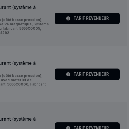
urant (système à
TARIF REVENDEUR
 (côté basse pression),
alve magnétique,
Système
 fabricant:
5655C0005,
61292
urant (système à
TARIF REVENDEUR
 (côté basse pression),
:
avec matériel de
ant:
5655C0006,
Fabricant:
urant (système à
TARIF REVENDEUR