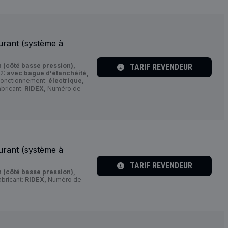
urant (système à
 (côté basse pression),
TARIF REVENDEUR
 2:
avec bague d'étanchéité,
fonctionnement:
électrique,
bricant:
RIDEX,
Numéro de
urant (système à
TARIF REVENDEUR
 (côté basse pression),
bricant:
RIDEX,
Numéro de