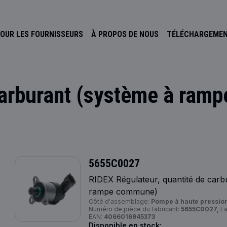
OUR LES FOURNISSEURS
À PROPOS DE NOUS
TÉLÉCHARGEME
 carburant (système à ra
5655C0027
RIDEX Régulateur, quantité de carb
rampe commune)
Côté d'assemblage:
Pompe à haute pression
Numéro de pièce du fabricant:
5655C0027,
Fa
EAN:
4066016945373
Disponible en stock: