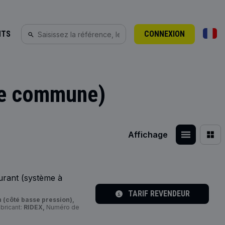
NTS
CONNEXION
mpe commune)
Affichage
urant (système à
TARIF REVENDEUR
 (côté basse pression),
bricant:
RIDEX,
Numéro de