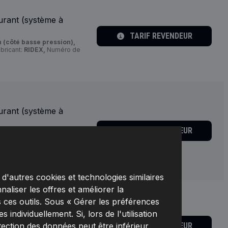
urant (système à
TARIF REVENDEUR
 (côté basse pression),
bricant:
RIDEX,
Numéro de
urant (système à
TARIF REVENDEUR
 (côté basse pression),
ystème d'injection:
5655C0012,
Fabricant:
d'autres cookies et technologies similaires
naliser les offres et améliorer la
 ces outils. Sous « Gérer les préférences
urant (système à
individuellement. Si, lors de l'utilisation
TARIF REVENDEUR
tection des données peut être inférieur,