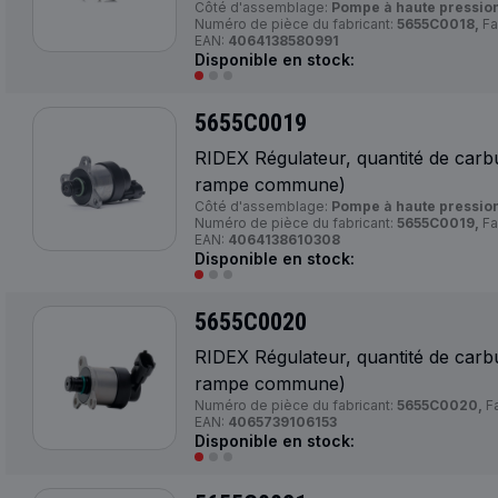
Côté d'assemblage:
Pompe à haute pression
Numéro de pièce du fabricant:
5655C0018,
Fa
EAN:
4064138580991
Disponible en stock:
5655C0019
RIDEX Régulateur, quantité de carb
rampe commune)
Côté d'assemblage:
Pompe à haute pression
Numéro de pièce du fabricant:
5655C0019,
Fa
EAN:
4064138610308
Disponible en stock:
5655C0020
RIDEX Régulateur, quantité de carb
rampe commune)
Numéro de pièce du fabricant:
5655C0020,
Fa
EAN:
4065739106153
Disponible en stock: