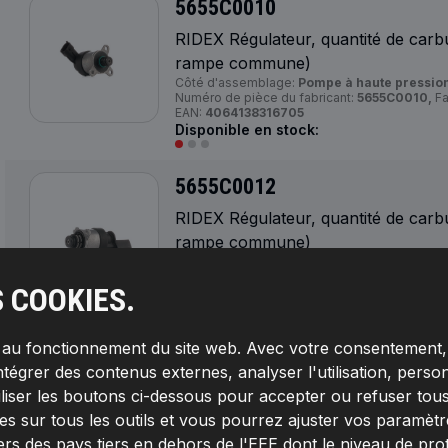
5655C0010
RIDEX Régulateur, quantité de carb
rampe commune)
Côté d'assemblage:
Pompe à haute pression
Numéro de pièce du fabricant:
5655C0010,
Fa
EAN:
4064138316705
Disponible en stock:
5655C0012
RIDEX Régulateur, quantité de carb
rampe commune)
Côté d'assemblage:
Pompe à haute pression
Type de soupape:
Soupape de commande,
S
S COOKIES.
Common Rail,
Numéro de pièce du fabricant:
RIDEX,
Numéro de EAN:
4064138349239
Disponible en stock:
s au fonctionnement du site web. Avec votre consentement, 
ntégrer des contenus externes, analyser l'utilisation, person
5655C0013
iliser les boutons ci-dessous pour accepter ou refuser tous
RIDEX Régulateur, quantité de carb
s sur tous les outils et vous pourrez ajuster vos paramètres 
rampe commune)
ers des pays tiers en dehors de l'EEE dont le niveau de pro