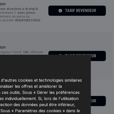
ion
our direction à droite/à
TARIF REVENDEUR
émentaire 2:
avec pièce
uméro de pièce du
 de EAN:
4064138273053
ion
ngueur 1 [mm]:
130,
Véhicule
TARIF REVENDEUR
ction à droite/à gauche,
age:
Boîte,
Numéro de pièce
éro de EAN:
d'autres cookies et technologies similaires
naliser les offres et améliorer la
 ces outils. Sous « Gérer les préférences
ion
individuellement. Si, lors de l'utilisation
 à gauche ou à droite:
pour
TARIF REVENDEUR
ône [mm]:
13,6,
Numéro de
tection des données peut être inférieur,
X,
Numéro de EAN:
. Sous « Paramètres des cookies » dans le