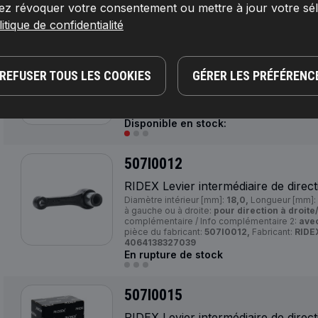
Disponible en stock:
ez révoquer votre consentement ou mettre à jour votre sé
itique de confidentialité
507I0011
RIDEX Levier intermédiaire de direct
REFUSER TOUS LES COOKIES
GÉRER LES PRÉFÉRENC
Côté d'assemblage:
Essieu avant,
Filetage e
Ouverture de la clé:
19,
Article complémentaire
avec ecrou crénelé,
Numéro de pièce du fab
RIDEX,
Numéro de EAN:
4064138310406
Disponible en stock:
507I0012
RIDEX Levier intermédiaire de direct
Diamètre intérieur [mm]:
18,0,
Longueur [mm]:
à gauche ou à droite:
pour direction à droit
complémentaire / Info complémentaire 2:
ave
pièce du fabricant:
507I0012,
Fabricant:
RIDE
4064138327039
En rupture de stock
507I0015
RIDEX Levier intermédiaire de direct