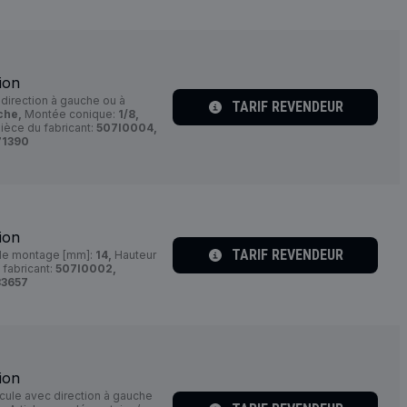
ion
direction à gauche ou à
TARIF REVENDEUR
che,
Montée conique:
1/8,
èce du fabricant:
507I0004,
71390
ion
TARIF REVENDEUR
de montage [mm]:
14,
Hauteur
fabricant:
507I0002,
33657
ion
cule avec direction à gauche