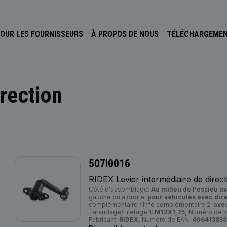
OUR LES FOURNISSEURS
À PROPOS DE NOUS
TÉLÉCHARGEME
irection
507I0016
RIDEX Levier intermédiaire de direct
Côté d'assemblage:
Au milieu de l'essieu av
gauche ou à droite:
pour véhicules avec dir
complémentaire / Info complémentaire 2:
ave
Taraudage/Filetage 1:
M12X1,25,
Numéro de pi
Fabricant:
RIDEX,
Numéro de EAN:
40641383