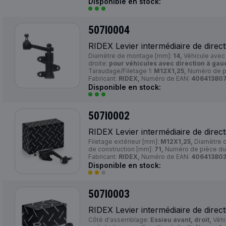
Disponible en stock:
507I0004
RIDEX Levier intermédiaire de direct
Diamètre de montage [mm]:
14,
Véhicule avec 
droite:
pour véhicules avec direction à gau
Taraudage/Filetage 1:
M12X1,25,
Numéro de pi
Fabricant:
RIDEX,
Numéro de EAN:
40641380
Disponible en stock:
507I0002
RIDEX Levier intermédiaire de direct
Filetage extérieur [mm]:
M12X1,25,
Diamètre 
de construction [mm]:
71,
Numéro de pièce du 
Fabricant:
RIDEX,
Numéro de EAN:
40641380
Disponible en stock:
507I0003
RIDEX Levier intermédiaire de direct
Côté d'assemblage:
Essieu avant, droit,
Véhi