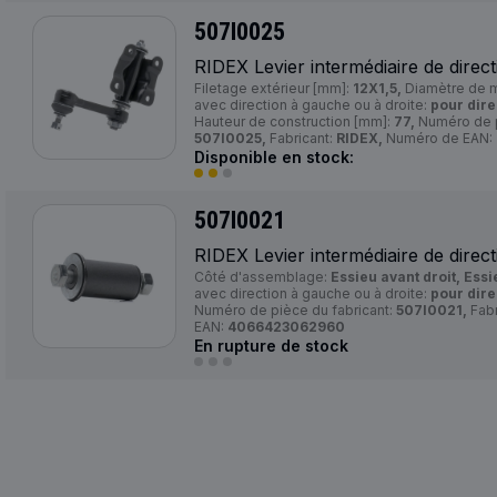
507I0025
RIDEX Levier intermédiaire de direct
Filetage extérieur [mm]:
12X1,5,
Diamètre de 
avec direction à gauche ou à droite:
pour dire
Hauteur de construction [mm]:
77,
Numéro de p
507I0025,
Fabricant:
RIDEX,
Numéro de EAN:
Disponible en stock:
507I0021
RIDEX Levier intermédiaire de direct
Côté d'assemblage:
Essieu avant droit, Ess
avec direction à gauche ou à droite:
pour dire
Numéro de pièce du fabricant:
507I0021,
Fabr
EAN:
4066423062960
En rupture de stock