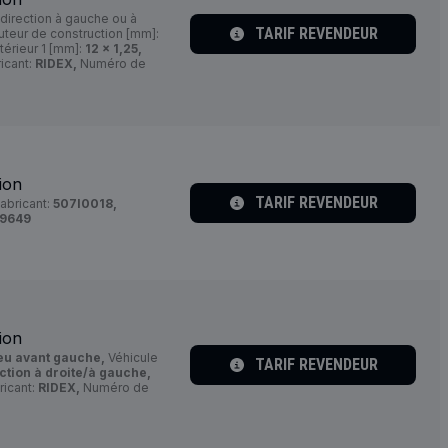
direction à gauche ou à
TARIF REVENDEUR
teur de construction [mm]:
térieur 1 [mm]:
12 x 1,25,
icant:
RIDEX,
Numéro de
ion
TARIF REVENDEUR
abricant:
507I0018,
39649
ion
ieu avant gauche,
Véhicule
TARIF REVENDEUR
ction à droite/à gauche,
ricant:
RIDEX,
Numéro de