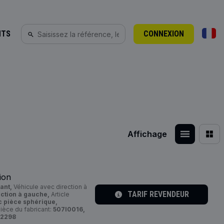
NTS
CONNEXION
Affichage
ion
ant,
Véhicule avec direction à
TARIF REVENDEUR
ection à gauche,
Article
c pièce sphérique,
èce du fabricant:
507I0016,
82298