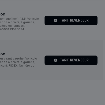
ion
montage [mm]:
13,5,
Véhicule
TARIF REVENDEUR
ction à droite/à gauche,
ièce du fabricant:
4066423586084
ion
ieu avant gauche,
Véhicule
TARIF REVENDEUR
ction à droite/à gauche,
icant:
RIDEX,
Numéro de