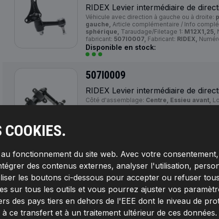
RIDEX Levier intermédiaire de direct
Véhicule avec direction à gauche ou à droite:
p
gauche,
Article complémentaire / Info compl
sphérique,
Taraudage/Filetage 1:
M12X1,25,
N
fabricant:
507I0007,
Fabricant:
RIDEX,
Numéro
Disponible en stock:
507I0009
RIDEX Levier intermédiaire de direct
Côté d'assemblage:
Centre, Essieu avant,
Lo
avec direction à gauche ou à droite:
pour dire
Dimension du cône [mm]:
13,6,
Type d'emball
du fabricant:
507I0009,
Fabricant:
RIDEX,
Num
S COOKIES.
4064138283205
Disponible en stock:
s au fonctionnement du site web. Avec votre consentement, 
507I0010
ntégrer des contenus externes, analyser l'utilisation, person
iliser les boutons ci-dessous pour accepter ou refuser tous
RIDEX Levier intermédiaire de direct
s sur tous les outils et vous pourrez ajuster vos paramètres 
Longueur [mm]:
121,5,
Véhicule avec direction
direction à droite/à gauche,
Dimension du c
ers des pays tiers en dehors de l'EEE dont le niveau de pro
pièce du fabricant:
507I0010,
Fabricant:
RIDE
 ce transfert et à un traitement ultérieur de ces données
4064138299763