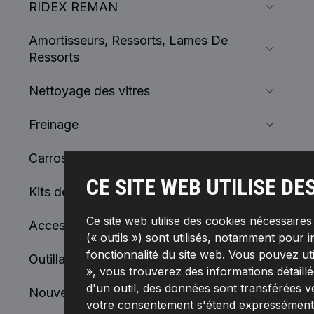
RIDEX REMAN
Amortisseurs, Ressorts, Lames De
Ressorts
Nettoyage des vitres
Freinage
Carrosserie
CE SITE WEB UTILISE DE
Kits de réparation
Ce site web utilise des cookies nécessaire
Accessoires auto
(« outils ») sont utilisés, notamment pour i
fonctionnalité du site web. Vous pouvez ut
Outillage & équipement
», vous trouverez des informations détaillée
d'un outil, des données sont transférées v
Nouveau
votre consentement s'étend expressément à