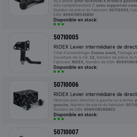
ou à droite:
pour direction à droite/à gauch
Info complémentaire 2:
avec support en cao
Numéro de pièce du fabricant:
507I0003,
Fab
EAN:
4064138043830
Disponible en stock:
507I0005
RIDEX Levier intermédiaire de direct
Côté d'assemblage:
Essieu avant,
Filetage e
Ouverture de la clé:
22,
Numéro de pièce du fa
Fabricant:
RIDEX,
Numéro de EAN:
40641380
Disponible en stock:
507I0006
RIDEX Levier intermédiaire de direct
Véhicule avec direction à gauche ou à droite:
p
gauche,
Numéro de pièce du fabricant:
507I
Numéro de EAN:
4064138266802
Disponible en stock:
507I0007