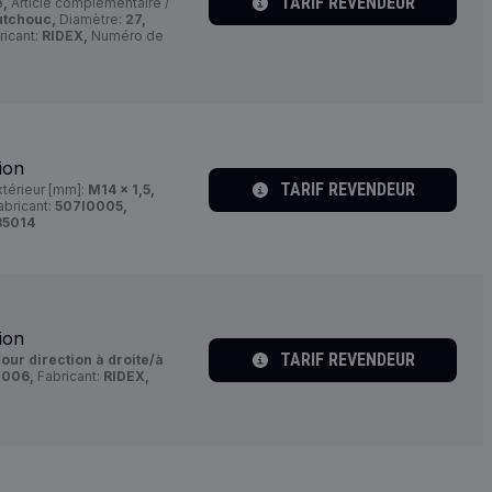
TARIF REVENDEUR
e,
Article complémentaire /
utchouc,
Diamètre:
27,
ricant:
RIDEX,
Numéro de
ion
TARIF REVENDEUR
xtérieur [mm]:
M14 x 1,5,
bricant:
507I0005,
85014
ion
TARIF REVENDEUR
our direction à droite/à
0006,
Fabricant:
RIDEX,