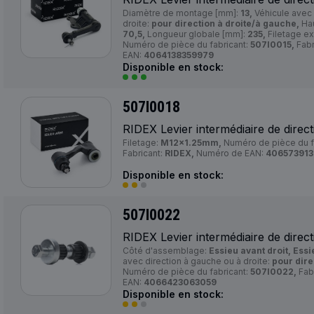
Diamètre de montage [mm]:
13,
Véhicule avec 
droite:
pour direction à droite/à gauche,
Hau
70,5,
Longueur globale [mm]:
235,
Filetage ex
Numéro de pièce du fabricant:
507I0015,
Fabr
EAN:
4064138359979
Disponible en stock:
507I0018
RIDEX Levier intermédiaire de direct
Filetage:
M12x1.25mm,
Numéro de pièce du f
Fabricant:
RIDEX,
Numéro de EAN:
40657391
Disponible en stock:
507I0022
RIDEX Levier intermédiaire de direct
Côté d'assemblage:
Essieu avant droit, Ess
avec direction à gauche ou à droite:
pour dire
Numéro de pièce du fabricant:
507I0022,
Fab
EAN:
4066423063059
Disponible en stock: