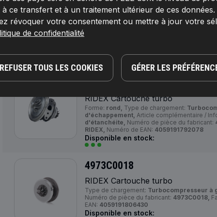
4973C0014
 ce transfert et à un traitement ultérieur de ces données
ez révoquer votre consentement ou mettre à jour votre sé
RIDEX Cartouche turbo
itique de confidentialité
Côté d'assemblage:
Turbocompresseur à g
de pièce du fabricant:
4973C0014,
Fabricant:
4059191791972
Disponible en stock:
REFUSER TOUS LES COOKIES
GÉRER LES PRÉFÉRENC
4973C0016
RIDEX Cartouche turbo
Forme:
rond,
Type de chargement:
Turbocom
d'échappement,
Article complémentaire / In
d'étanchéite,
Numéro de pièce du fabricant:
RIDEX,
Numéro de EAN:
4059191792078
Disponible en stock:
4973C0018
RIDEX Cartouche turbo
Type de chargement:
Turbocompresseur à 
Numéro de pièce du fabricant:
4973C0018,
Fa
EAN:
4059191806430
Disponible en stock: