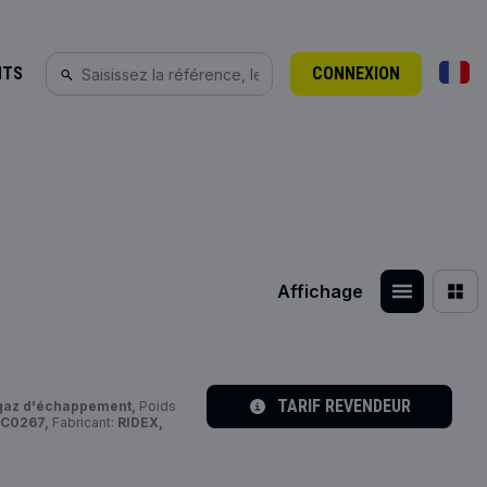
NTS
CONNEXION
Affichage
TARIF REVENDEUR
gaz d'échappement,
Poids
C0267,
Fabricant:
RIDEX,