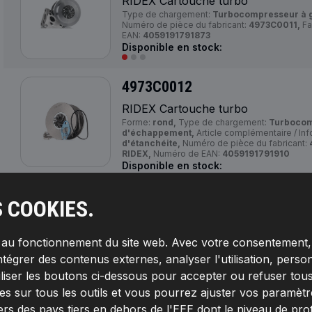
RIDEX Cartouche turbo
Type de chargement:
Turbocompresseur à 
Numéro de pièce du fabricant:
4973C0011,
Fa
EAN:
4059191791873
Disponible en stock:
4973C0012
RIDEX Cartouche turbo
Forme:
rond,
Type de chargement:
Turbocom
d'échappement,
Article complémentaire / In
d'étanchéite,
Numéro de pièce du fabricant:
RIDEX,
Numéro de EAN:
4059191791910
Disponible en stock:
S COOKIES.
4973C0013
RIDEX Cartouche turbo
s au fonctionnement du site web. Avec votre consentement, 
Forme:
rond,
Type de chargement:
Turbocom
d'échappement,
Article complémentaire / In
ntégrer des contenus externes, analyser l'utilisation, person
d'étanchéite,
Numéro de pièce du fabricant:
RIDEX,
Numéro de EAN:
4059191791934
iliser les boutons ci-dessous pour accepter ou refuser tous
Disponible en stock:
s sur tous les outils et vous pourrez ajuster vos paramètres 
ers des pays tiers en dehors de l'EEE dont le niveau de pro