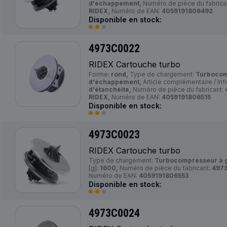
d'échappement,
Numéro de pièce du fabrica
RIDEX,
Numéro de EAN:
4059191806492
Disponible en stock:
4973C0022
RIDEX Cartouche turbo
Forme:
rond,
Type de chargement:
Turbocom
d'échappement,
Article complémentaire / In
d'étanchéite,
Numéro de pièce du fabricant:
RIDEX,
Numéro de EAN:
4059191806515
Disponible en stock:
4973C0023
RIDEX Cartouche turbo
Type de chargement:
Turbocompresseur à 
[g]:
1600,
Numéro de pièce du fabricant:
497
Numéro de EAN:
4059191806553
Disponible en stock:
4973C0024