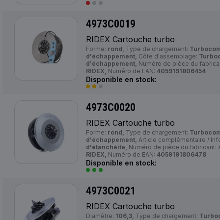
4973C0019
RIDEX Cartouche turbo
Forme:
rond,
Type de chargement:
Turbocom
d'échappement,
Côté d'assemblage:
Turbo
d'échappement,
Numéro de pièce du fabrica
RIDEX,
Numéro de EAN:
4059191806454
Disponible en stock:
4973C0020
RIDEX Cartouche turbo
Forme:
rond,
Type de chargement:
Turbocom
d'échappement,
Article complémentaire / In
d'étanchéite,
Numéro de pièce du fabricant:
RIDEX,
Numéro de EAN:
4059191806478
Disponible en stock:
4973C0021
RIDEX Cartouche turbo
Diamètre:
106,3,
Type de chargement:
Turbo