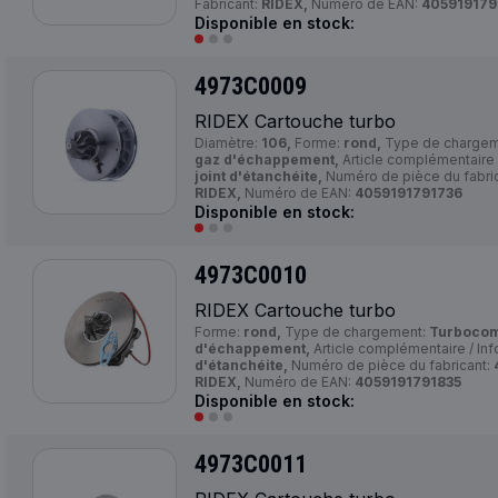
Fabricant:
RIDEX,
Numéro de EAN:
405919179
Disponible en stock:
4973C0009
RIDEX Cartouche turbo
Diamètre:
106,
Forme:
rond,
Type de chargem
gaz d'échappement,
Article complémentaire 
joint d'étanchéite,
Numéro de pièce du fabri
RIDEX,
Numéro de EAN:
4059191791736
Disponible en stock:
4973C0010
RIDEX Cartouche turbo
Forme:
rond,
Type de chargement:
Turbocom
d'échappement,
Article complémentaire / In
d'étanchéite,
Numéro de pièce du fabricant:
RIDEX,
Numéro de EAN:
4059191791835
Disponible en stock:
4973C0011