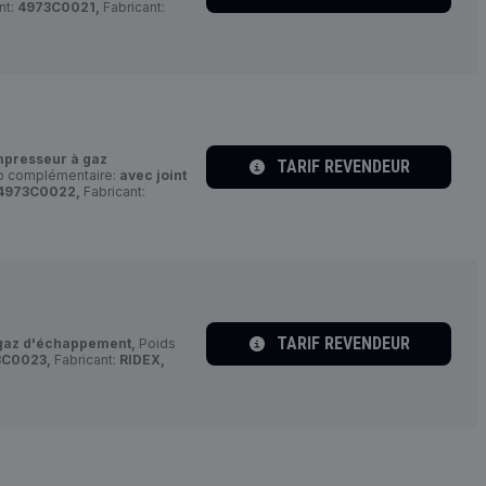
nt:
4973C0021,
Fabricant:
presseur à gaz
TARIF REVENDEUR
fo complémentaire:
avec joint
4973C0022,
Fabricant:
TARIF REVENDEUR
gaz d'échappement,
Poids
3C0023,
Fabricant:
RIDEX,