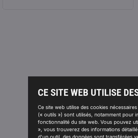
CE SITE WEB UTILISE DE
Ce site web utilise des cookies nécessaire
(« outils ») sont utilisés, notamment pour i
fonctionnalité du site web. Vous pouvez ut
», vous trouverez des informations détaillée
d'un outil, des données sont transférées v