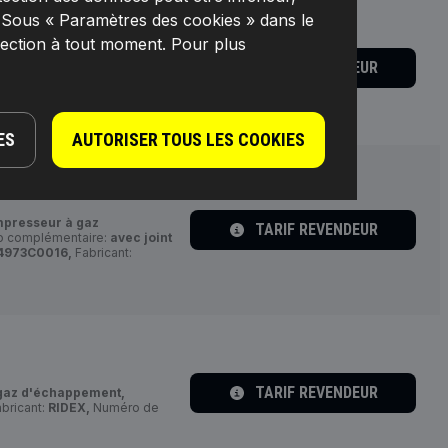
. Sous « Paramètres des cookies » dans le
lection à tout moment. Pour plus
TARIF REVENDEUR
az d'échappement,
Numéro
RIDEX,
Numéro de EAN:
ES
AUTORISER TOUS LES COOKIES
presseur à gaz
TARIF REVENDEUR
fo complémentaire:
avec joint
4973C0016,
Fabricant:
TARIF REVENDEUR
gaz d'échappement,
bricant:
RIDEX,
Numéro de