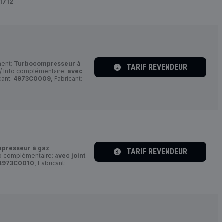
1712
ent:
Turbocompresseur à
TARIF REVENDEUR
/ Info complémentaire:
avec
cant:
4973C0009,
Fabricant:
presseur à gaz
TARIF REVENDEUR
fo complémentaire:
avec joint
4973C0010,
Fabricant: