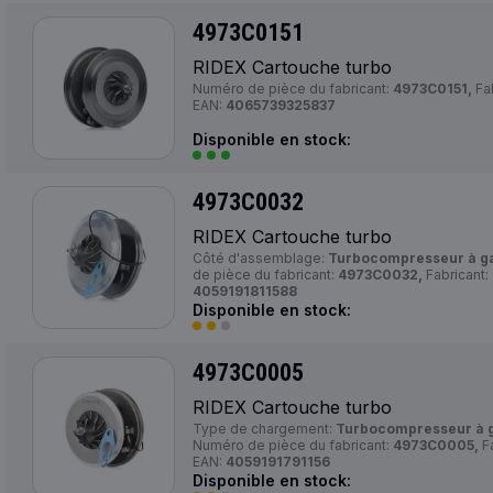
4973C0151
RIDEX Cartouche turbo
Numéro de pièce du fabricant:
4973C0151,
Fab
EAN:
4065739325837
Disponible en stock:
4973C0032
RIDEX Cartouche turbo
Côté d'assemblage:
Turbocompresseur à g
de pièce du fabricant:
4973C0032,
Fabricant:
4059191811588
Disponible en stock:
4973C0005
RIDEX Cartouche turbo
Type de chargement:
Turbocompresseur à 
Numéro de pièce du fabricant:
4973C0005,
Fa
EAN:
4059191791156
Disponible en stock: