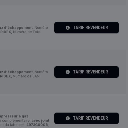
TARIF REVENDEUR
az d'échappement,
Numéro
:
RIDEX,
Numéro de EAN:
TARIF REVENDEUR
az d'échappement,
Numéro
RIDEX,
Numéro de EAN:
presseur à gaz
TARIF REVENDEUR
fo complémentaire:
avec joint
e du fabricant:
4973C0008,