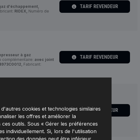
TARIF REVENDEUR
gaz d'échappement,
bricant:
RIDEX,
Numéro de
presseur à gaz
TARIF REVENDEUR
fo complémentaire:
avec joint
4973C0012,
Fabricant:
d'autres cookies et technologies similaires
presseur à gaz
TARIF REVENDEUR
fo complémentaire:
avec joint
naliser les offres et améliorer la
4973C0013,
Fabricant:
 ces outils. Sous « Gérer les préférences
individuellement. Si, lors de l'utilisation
tection des données peut être inférieur,