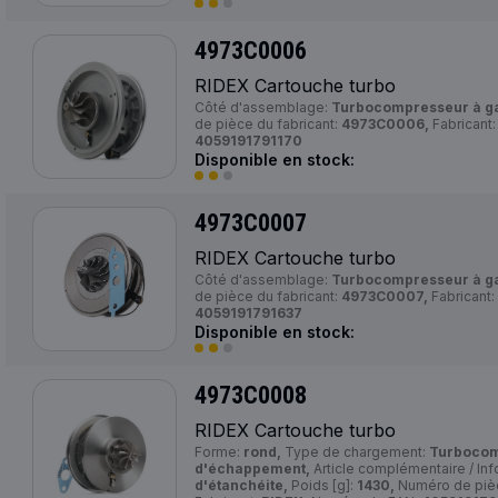
4973C0006
RIDEX Cartouche turbo
Côté d'assemblage:
Turbocompresseur à g
de pièce du fabricant:
4973C0006,
Fabricant
4059191791170
Disponible en stock:
4973C0007
RIDEX Cartouche turbo
Côté d'assemblage:
Turbocompresseur à g
de pièce du fabricant:
4973C0007,
Fabricant:
4059191791637
Disponible en stock:
4973C0008
RIDEX Cartouche turbo
Forme:
rond,
Type de chargement:
Turbocom
d'échappement,
Article complémentaire / In
d'étanchéite,
Poids [g]:
1430,
Numéro de pièc