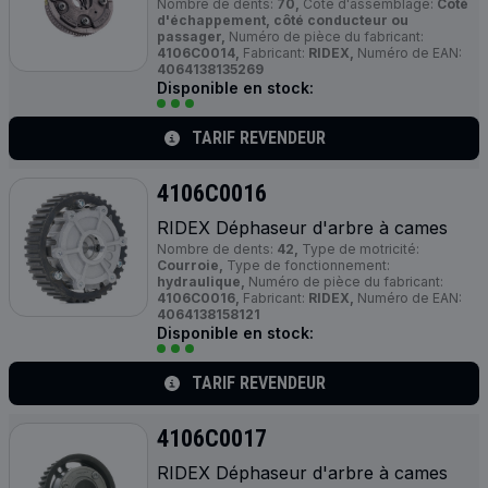
Nombre de dents:
70,
Côté d'assemblage:
Côté
d'échappement, côté conducteur ou
passager,
Numéro de pièce du fabricant:
4106C0014,
Fabricant:
RIDEX,
Numéro de EAN:
4064138135269
Disponible en stock:
TARIF REVENDEUR
4106C0016
RIDEX Déphaseur d'arbre à cames
Nombre de dents:
42,
Type de motricité:
Courroie,
Type de fonctionnement:
hydraulique,
Numéro de pièce du fabricant:
4106C0016,
Fabricant:
RIDEX,
Numéro de EAN:
4064138158121
Disponible en stock:
TARIF REVENDEUR
4106C0017
RIDEX Déphaseur d'arbre à cames