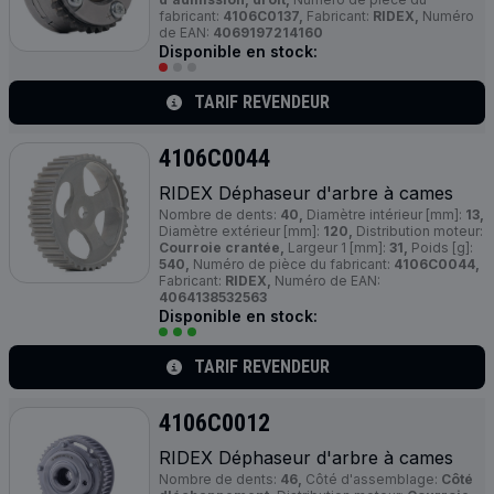
fabricant:
4106C0137,
Fabricant:
RIDEX,
Numéro
de EAN:
4069197214160
Disponible en stock:
TARIF REVENDEUR
4106C0044
RIDEX Déphaseur d'arbre à cames
Nombre de dents:
40,
Diamètre intérieur [mm]:
13,
Diamètre extérieur [mm]:
120,
Distribution moteur:
Courroie crantée,
Largeur 1 [mm]:
31,
Poids [g]:
540,
Numéro de pièce du fabricant:
4106C0044,
Fabricant:
RIDEX,
Numéro de EAN:
4064138532563
Disponible en stock:
TARIF REVENDEUR
4106C0012
RIDEX Déphaseur d'arbre à cames
Nombre de dents:
46,
Côté d'assemblage:
Côté