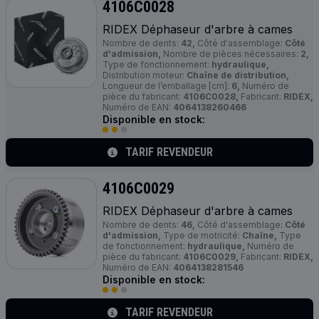
4106C0028
RIDEX Déphaseur d'arbre à cames
Nombre de dents:
42,
Côté d'assemblage:
Côté
d'admission,
Nombre de pièces nécessaires:
2,
Type de fonctionnement:
hydraulique,
Distribution moteur:
Chaîne de distribution,
Longueur de l’emballage [cm]:
6,
Numéro de
pièce du fabricant:
4106C0028,
Fabricant:
RIDEX,
Numéro de EAN:
4064138260466
Disponible en stock:
TARIF REVENDEUR
4106C0029
RIDEX Déphaseur d'arbre à cames
Nombre de dents:
46,
Côté d'assemblage:
Côté
d'admission,
Type de motricité:
Chaîne,
Type
de fonctionnement:
hydraulique,
Numéro de
pièce du fabricant:
4106C0029,
Fabricant:
RIDEX,
Numéro de EAN:
4064138281546
Disponible en stock:
TARIF REVENDEUR