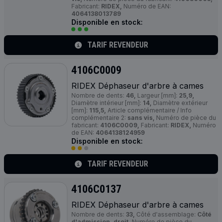
Fabricant:
RIDEX,
Numéro de EAN:
4064138013789
Disponible en stock:
TARIF REVENDEUR
4106C0009
RIDEX Déphaseur d'arbre à cames
Nombre de dents:
46,
Largeur [mm]:
25,9,
Diamètre intérieur [mm]:
14,
Diamètre extérieur
[mm]:
115,5,
Article complémentaire / Info
complémentaire 2:
sans vis,
Numéro de pièce du
fabricant:
4106C0009,
Fabricant:
RIDEX,
Numéro
de EAN:
4064138124959
Disponible en stock:
TARIF REVENDEUR
4106C0137
RIDEX Déphaseur d'arbre à cames
Nombre de dents:
33,
Côté d'assemblage:
Côté
d'admission, droit,
Numéro de pièce du