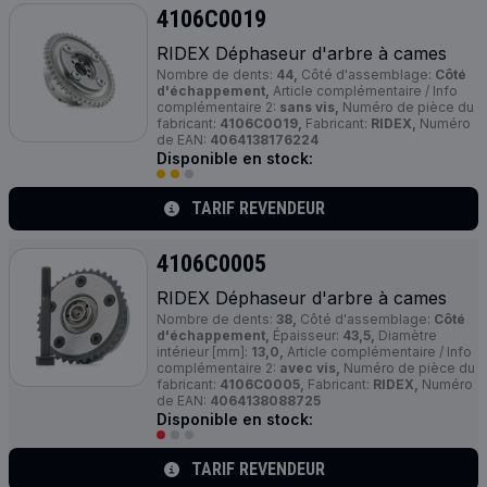
4106C0019
RIDEX Déphaseur d'arbre à cames
Nombre de dents:
44,
Côté d'assemblage:
Côté
d'échappement,
Article complémentaire / Info
complémentaire 2:
sans vis,
Numéro de pièce du
fabricant:
4106C0019,
Fabricant:
RIDEX,
Numéro
de EAN:
4064138176224
Disponible en stock:
TARIF REVENDEUR
4106C0005
RIDEX Déphaseur d'arbre à cames
Nombre de dents:
38,
Côté d'assemblage:
Côté
d'échappement,
Épaisseur:
43,5,
Diamètre
intérieur [mm]:
13,0,
Article complémentaire / Info
complémentaire 2:
avec vis,
Numéro de pièce du
fabricant:
4106C0005,
Fabricant:
RIDEX,
Numéro
de EAN:
4064138088725
Disponible en stock:
TARIF REVENDEUR