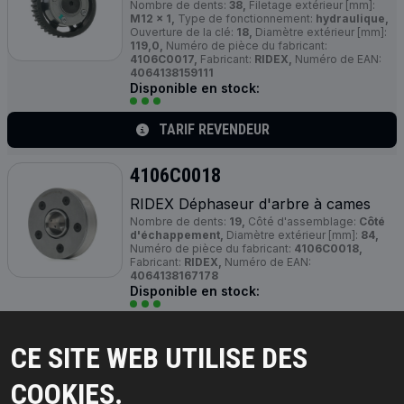
Nombre de dents:
38,
Filetage extérieur [mm]:
M12 x 1,
Type de fonctionnement:
hydraulique,
Ouverture de la clé:
18,
Diamètre extérieur [mm]:
119,0,
Numéro de pièce du fabricant:
4106C0017,
Fabricant:
RIDEX,
Numéro de EAN:
4064138159111
Disponible en stock:
TARIF REVENDEUR
4106C0018
RIDEX Déphaseur d'arbre à cames
Nombre de dents:
19,
Côté d'assemblage:
Côté
d'échappement,
Diamètre extérieur [mm]:
84,
Numéro de pièce du fabricant:
4106C0018,
Fabricant:
RIDEX,
Numéro de EAN:
4064138167178
Disponible en stock:
TARIF REVENDEUR
CE SITE WEB UTILISE DES
4106C0046
COOKIES.