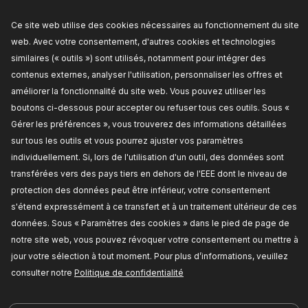
RIDEX Déphaseur d'arbre à cames
Nombre de dents:
46,
Côté d'assemblage:
côté
Ce site web utilise des cookies nécessaires au fonctionnement du site
échappement,
Type de fonctionnement:
mécanique,
Numéro de pièce du fabricant:
web. Avec votre consentement, d'autres cookies et technologies
4106C0046,
Fabricant:
RIDEX,
Numéro de EAN:
4064138573573
similaires (« outils ») sont utilisés, notamment pour intégrer des
Disponible en stock:
contenus externes, analyser l'utilisation, personnaliser les offres et
améliorer la fonctionnalité du site web. Vous pouvez utiliser les
TARIF REVENDEUR
boutons ci-dessous pour accepter ou refuser tous ces outils. Sous «
Gérer les préférences », vous trouverez des informations détaillées
4106C0020
sur tous les outils et vous pourrez ajuster vos paramètres
RIDEX Déphaseur d'arbre à cames
individuellement. Si, lors de l'utilisation d'un outil, des données sont
Nombre de dents:
44,
Type de soupape:
pour
transférées vers des pays tiers en dehors de l'EEE dont le niveau de
soupapes d'admission,
Numéro de pièce du
protection des données peut être inférieur, votre consentement
fabricant:
4106C0020,
Fabricant:
RIDEX,
Numéro
de EAN:
4064138188814
s'étend expressément à ce transfert et à un traitement ultérieur de ces
Disponible en stock:
données. Sous « Paramètres des cookies » dans le pied de page de
notre site web, vous pouvez révoquer votre consentement ou mettre à
TARIF REVENDEUR
jour votre sélection à tout moment. Pour plus d’informations, veuillez
consulter notre
Politique de confidentialité
4106C0021
RIDEX Déphaseur d'arbre à cames