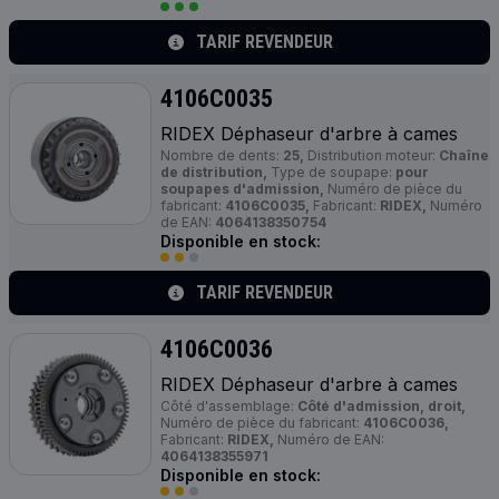
TARIF REVENDEUR
4106C0035
RIDEX Déphaseur d'arbre à cames
Nombre de dents:
25,
Distribution moteur:
Chaîne
de distribution,
Type de soupape:
pour
soupapes d'admission,
Numéro de pièce du
fabricant:
4106C0035,
Fabricant:
RIDEX,
Numéro
de EAN:
4064138350754
Disponible en stock:
TARIF REVENDEUR
4106C0036
RIDEX Déphaseur d'arbre à cames
Côté d'assemblage:
Côté d'admission, droit,
Numéro de pièce du fabricant:
4106C0036,
Fabricant:
RIDEX,
Numéro de EAN:
4064138355971
Disponible en stock: