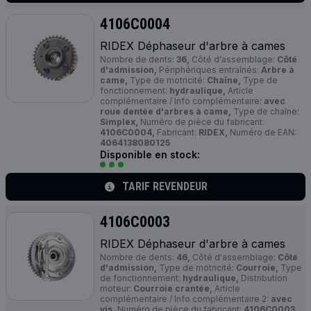
4106C0004
RIDEX Déphaseur d'arbre à cames
Nombre de dents:
36,
Côté d'assemblage:
Côté
d'admission,
Périphériques entraînés:
Arbre à
came,
Type de motricité:
Chaîne,
Type de
fonctionnement:
hydraulique,
Article
complémentaire / Info complémentaire:
avec
roue dentée d'arbres à came,
Type de chaîne:
Simplex,
Numéro de pièce du fabricant:
4106C0004,
Fabricant:
RIDEX,
Numéro de EAN:
4064138080125
Disponible en stock:
TARIF REVENDEUR
4106C0003
RIDEX Déphaseur d'arbre à cames
Nombre de dents:
46,
Côté d'assemblage:
Côté
d'admission,
Type de motricité:
Courroie,
Type
de fonctionnement:
hydraulique,
Distribution
moteur:
Courroie crantée,
Article
complémentaire / Info complémentaire 2:
avec
vis,
Numéro de pièce du fabricant:
4106C0003,