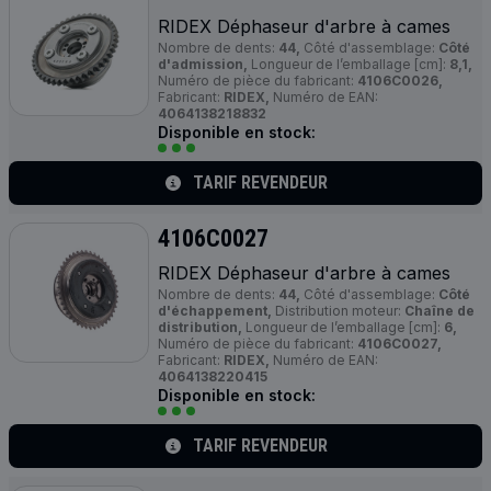
RIDEX Déphaseur d'arbre à cames
Nombre de dents:
44,
Côté d'assemblage:
Côté
d'admission,
Longueur de l’emballage [cm]:
8,1,
Numéro de pièce du fabricant:
4106C0026,
Fabricant:
RIDEX,
Numéro de EAN:
4064138218832
Disponible en stock:
TARIF REVENDEUR
4106C0027
RIDEX Déphaseur d'arbre à cames
Nombre de dents:
44,
Côté d'assemblage:
Côté
d'échappement,
Distribution moteur:
Chaîne de
distribution,
Longueur de l’emballage [cm]:
6,
Numéro de pièce du fabricant:
4106C0027,
Fabricant:
RIDEX,
Numéro de EAN:
4064138220415
Disponible en stock:
TARIF REVENDEUR