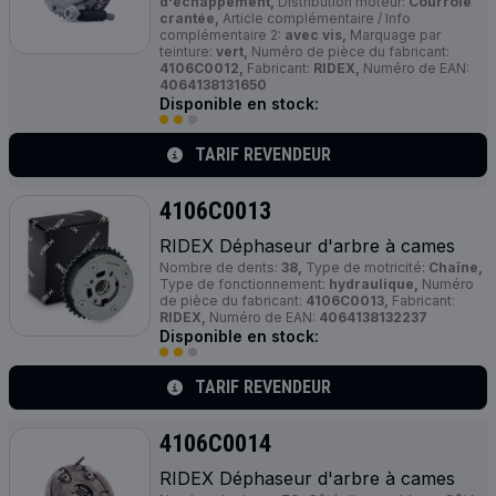
d'échappement,
Distribution moteur:
Courroie
crantée,
Article complémentaire / Info
complémentaire 2:
avec vis,
Marquage par
teinture:
vert,
Numéro de pièce du fabricant:
4106C0012,
Fabricant:
RIDEX,
Numéro de EAN:
4064138131650
Disponible en stock:
TARIF REVENDEUR
4106C0013
RIDEX Déphaseur d'arbre à cames
Nombre de dents:
38,
Type de motricité:
Chaîne,
Type de fonctionnement:
hydraulique,
Numéro
de pièce du fabricant:
4106C0013,
Fabricant:
RIDEX,
Numéro de EAN:
4064138132237
Disponible en stock:
TARIF REVENDEUR
4106C0014
RIDEX Déphaseur d'arbre à cames