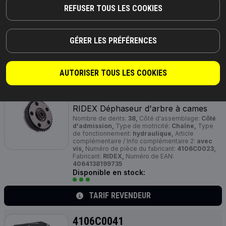
Nombre de dents:
38,
Type de motricité:
REFUSER TOUS LES COOKIES
Courroie,
Type de fonctionnement:
hydraulique,
Numéro de pièce du fabricant:
4106C0021,
Fabricant:
RIDEX,
Numéro de EAN:
4064138196871
GÉRER LES PRÉFÉRENCES
Disponible en stock:
TARIF REVENDEUR
AUTORISER TOUS LES COOKIES
4106C0023
RIDEX Déphaseur d'arbre à cames
Nombre de dents:
38,
Côté d'assemblage:
Côté
d'admission,
Type de motricité:
Chaîne,
Type
de fonctionnement:
hydraulique,
Article
complémentaire / Info complémentaire 2:
avec
vis,
Numéro de pièce du fabricant:
4106C0023,
Fabricant:
RIDEX,
Numéro de EAN:
4064138199735
Disponible en stock:
TARIF REVENDEUR
4106C0041