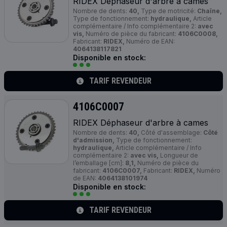
RIDEX Déphaseur d'arbre à cames
Nombre de dents:
40,
Type de motricité:
Chaîne,
Type de fonctionnement:
hydraulique,
Article
complémentaire / Info complémentaire 2:
avec
vis,
Numéro de pièce du fabricant:
4106C0008,
Fabricant:
RIDEX,
Numéro de EAN:
4064138117821
Disponible en stock:
TARIF REVENDEUR
4106C0007
RIDEX Déphaseur d'arbre à cames
Nombre de dents:
40,
Côté d'assemblage:
Côté
d'admission,
Type de fonctionnement:
hydraulique,
Article complémentaire / Info
complémentaire 2:
avec vis,
Longueur de
l’emballage [cm]:
8,1,
Numéro de pièce du
fabricant:
4106C0007,
Fabricant:
RIDEX,
Numéro
de EAN:
4064138101974
Disponible en stock:
TARIF REVENDEUR