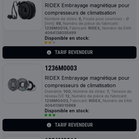
RIDEX Embrayage magnétique pour
compresseurs de climatisation
Nombre de stries:
6,
Poulie pour courroies - Ø
[mm]:
98,
Numéro de pièce du fabricant:
1236M0014,
Fabricant:
RIDEX,
Numéro de EAN:
4064138055499
Disponible en stock:
TARIF REVENDEUR
1236M0003
RIDEX Embrayage magnétique pour
compresseurs de climatisation
Diamètre:
100,
Nombre de stries:
7,
Tension du
réseau [V]:
12,
Numéro de pièce du fabricant:
1236M0003,
Fabricant:
RIDEX,
Numéro de EAN:
4064138015868
Disponible en stock:
TARIF REVENDEUR