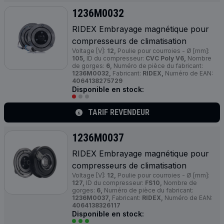
1236M0032
RIDEX Embrayage magnétique pour
compresseurs de climatisation
Voltage [V]:
12,
Poulie pour courroies - Ø [mm]:
105,
ID du compresseur:
CVC Poly V6,
Nombre
de gorges:
6,
Numéro de pièce du fabricant:
1236M0032,
Fabricant:
RIDEX,
Numéro de EAN:
4064138275729
Disponible en stock:
TARIF REVENDEUR
1236M0037
RIDEX Embrayage magnétique pour
compresseurs de climatisation
Voltage [V]:
12,
Poulie pour courroies - Ø [mm]:
127,
ID du compresseur:
FS10,
Nombre de
gorges:
6,
Numéro de pièce du fabricant:
1236M0037,
Fabricant:
RIDEX,
Numéro de EAN:
4064138326117
Disponible en stock: