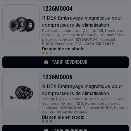
1236M0004
RIDEX Embrayage magnétique pour
compresseurs de climatisation
Poulie pour courroies - Ø [mm]:
125,
Nombre de
gorges:
8,
Tension du réseau [V]:
12,
Numéro de
pièce du fabricant:
1236M0004,
Fabricant:
RIDEX,
Numéro de EAN:
4064138016629
Disponible en stock:
TARIF REVENDEUR
1236M0006
RIDEX Embrayage magnétique pour
compresseurs de climatisation
Voltage [V]:
12,
Nombre de stries:
6,
Poulie pour
courroies - Ø [mm]:
120,
Numéro de pièce du
fabricant:
1236M0006,
Fabricant:
RIDEX,
Numéro
de EAN:
4064138026840
Disponible en stock:
TARIF REVENDEUR