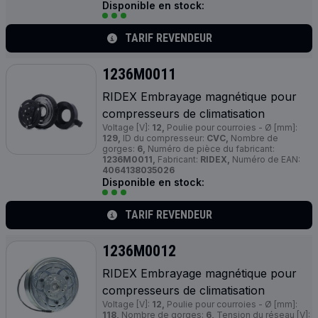
Disponible en stock:
TARIF REVENDEUR
1236M0011
RIDEX Embrayage magnétique pour
compresseurs de climatisation
Voltage [V]:
12,
Poulie pour courroies - Ø [mm]:
129,
ID du compresseur:
CVC,
Nombre de
gorges:
6,
Numéro de pièce du fabricant:
1236M0011,
Fabricant:
RIDEX,
Numéro de EAN:
4064138035026
Disponible en stock:
TARIF REVENDEUR
1236M0012
RIDEX Embrayage magnétique pour
compresseurs de climatisation
Voltage [V]:
12,
Poulie pour courroies - Ø [mm]:
118,
Nombre de gorges:
6,
Tension du réseau [V]: