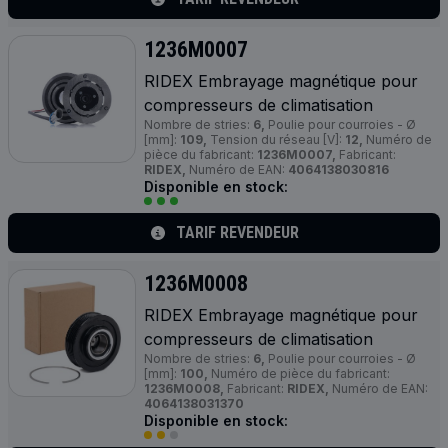
1236M0007
RIDEX Embrayage magnétique pour
compresseurs de climatisation
Nombre de stries:
6,
Poulie pour courroies - Ø
[mm]:
109,
Tension du réseau [V]:
12,
Numéro de
pièce du fabricant:
1236M0007,
Fabricant:
RIDEX,
Numéro de EAN:
4064138030816
Disponible en stock:
TARIF REVENDEUR
1236M0008
RIDEX Embrayage magnétique pour
compresseurs de climatisation
Nombre de stries:
6,
Poulie pour courroies - Ø
[mm]:
100,
Numéro de pièce du fabricant:
1236M0008,
Fabricant:
RIDEX,
Numéro de EAN:
4064138031370
Disponible en stock: