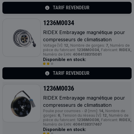
TARIF REVENDEUR
1236M0034
RIDEX Embrayage magnétique pour
compresseurs de climatisation
Voltage [V]:
12,
Nombre de gorges:
7,
Numéro de
pièce du fabricant:
1236M0034,
Fabricant:
RIDEX,
Numéro de EAN:
4064138315081
Disponible en stock:
TARIF REVENDEUR
1236M0036
RIDEX Embrayage magnétique pour
compresseurs de climatisation
Poulie pour courroies - Ø [mm]:
14,
Nombre de
gorges:
6,
Tension du réseau [V]:
12,
Numéro de
pièce du fabricant:
1236M0036,
Fabricant:
RIDEX,
Numéro de EAN:
4064138317467
Disponible en stock: