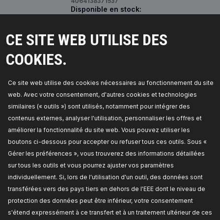
4064138371537
Disponible en stock:
TARIF REVENDEUR
CE SITE WEB UTILISE DES
COOKIES.
1236M0020
RIDEX Embrayage magnétique pour
Ce site web utilise des cookies nécessaires au fonctionnement du site
compresseurs de climatisation
Nombre de stries:
6,
Poulie pour courroies - Ø
web. Avec votre consentement, d'autres cookies et technologies
[mm]:
110,
Poids [g]:
500,
ID du compresseur:
similaires (« outils ») sont utilisés, notamment pour intégrer des
7SEU16C,
Numéro de pièce du fabricant:
1236M0020,
Fabricant:
RIDEX,
Numéro de EAN:
contenus externes, analyser l'utilisation, personnaliser les offres et
4064138092890
améliorer la fonctionnalité du site web. Vous pouvez utiliser les
Disponible en stock:
boutons ci-dessous pour accepter ou refuser tous ces outils. Sous «
TARIF REVENDEUR
Gérer les préférences », vous trouverez des informations détaillées
sur tous les outils et vous pourrez ajuster vos paramètres
1236M0021
individuellement. Si, lors de l'utilisation d'un outil, des données sont
transférées vers des pays tiers en dehors de l'EEE dont le niveau de
RIDEX Embrayage magnétique pour
protection des données peut être inférieur, votre consentement
compresseurs de climatisation
s'étend expressément à ce transfert et à un traitement ultérieur de ces
Nombre de stries:
6,
Poulie pour courroies - Ø