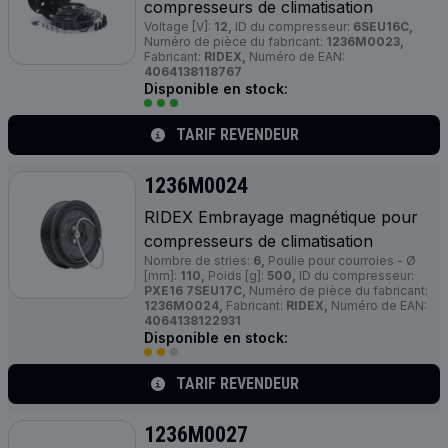
compresseurs de climatisation
Voltage [V]:
12,
ID du compresseur:
6SEU16C,
Numéro de pièce du fabricant:
1236M0023,
Fabricant:
RIDEX,
Numéro de EAN:
4064138118767
Disponible en stock:
TARIF REVENDEUR
1236M0024
RIDEX Embrayage magnétique pour
compresseurs de climatisation
Nombre de stries:
6,
Poulie pour courroies - Ø
[mm]:
110,
Poids [g]:
500,
ID du compresseur:
PXE16 7SEU17C,
Numéro de pièce du fabricant:
1236M0024,
Fabricant:
RIDEX,
Numéro de EAN:
4064138122931
Disponible en stock:
TARIF REVENDEUR
1236M0027