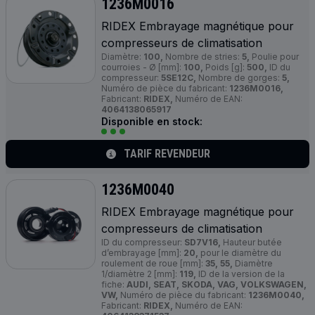
1236M0016
RIDEX Embrayage magnétique pour
compresseurs de climatisation
Diamètre:
100,
Nombre de stries:
5,
Poulie pour
courroies - Ø [mm]:
100,
Poids [g]:
500,
ID du
compresseur:
5SE12C,
Nombre de gorges:
5,
Numéro de pièce du fabricant:
1236M0016,
Fabricant:
RIDEX,
Numéro de EAN:
4064138065917
Disponible en stock:
TARIF REVENDEUR
1236M0040
RIDEX Embrayage magnétique pour
compresseurs de climatisation
ID du compresseur:
SD7V16,
Hauteur butée
d’embrayage [mm]:
20,
pour le diamètre du
roulement de roue [mm]:
35, 55,
Diamètre
1/diamètre 2 [mm]:
119,
ID de la version de la
fiche:
AUDI, SEAT, SKODA, VAG, VOLKSWAGEN,
VW,
Numéro de pièce du fabricant:
1236M0040,
Fabricant:
RIDEX,
Numéro de EAN: