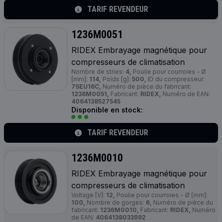
TARIF REVENDEUR
1236M0051
RIDEX Embrayage magnétique pour
compresseurs de climatisation
Nombre de stries:
4,
Poulie pour courroies - Ø
[mm]:
114,
Poids [g]:
500,
ID du compresseur:
7SEU16C,
Numéro de pièce du fabricant:
1236M0051,
Fabricant:
RIDEX,
Numéro de EAN:
4064138527545
Disponible en stock:
TARIF REVENDEUR
1236M0010
RIDEX Embrayage magnétique pour
compresseurs de climatisation
Voltage [V]:
12,
Poulie pour courroies - Ø [mm]:
100,
Nombre de gorges:
6,
Numéro de pièce du
fabricant:
1236M0010,
Fabricant:
RIDEX,
Numéro
de EAN:
4064138033992