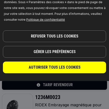
[mm]:
115,
Poids [g]:
500,
ID du compresseur:
données. Sous « Paramètres des cookies » dans le pied de page de
6SEU14C,
Numéro de pièce du fabricant:
notre site web, vous pouvez révoquer votre consentement ou mettre à
1236M0021,
Fabricant:
RIDEX,
Numéro de EAN:
4064138094665
jour votre sélection à tout moment. Pour plus d’informations, veuillez
Disponible en stock:
consulter notre
Politique de confidentialité
TARIF REVENDEUR
REFUSER TOUS LES COOKIES
1236M0022
RIDEX Embrayage magnétique pour
GÉRER LES PRÉFÉRENCES
compresseurs de climatisation
Nombre de stries:
4,
Poulie pour courroies - Ø
[mm]:
126,
Numéro de pièce du fabricant:
1236M0022,
Fabricant:
RIDEX,
Numéro de EAN:
AUTORISER TOUS LES COOKIES
4064138117944
Disponible en stock:
TARIF REVENDEUR
1236M0023
RIDEX Embrayage magnétique pour