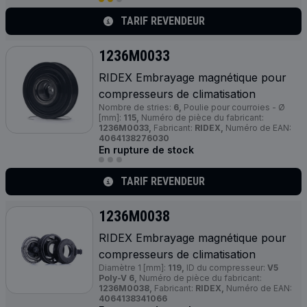
TARIF REVENDEUR
1236M0033
RIDEX Embrayage magnétique pour
compresseurs de climatisation
Nombre de stries:
6,
Poulie pour courroies - Ø
[mm]:
115,
Numéro de pièce du fabricant:
1236M0033,
Fabricant:
RIDEX,
Numéro de EAN:
4064138276030
En rupture de stock
TARIF REVENDEUR
1236M0038
RIDEX Embrayage magnétique pour
compresseurs de climatisation
Diamètre 1 [mm]:
119,
ID du compresseur:
V5
Poly-V 6,
Numéro de pièce du fabricant:
1236M0038,
Fabricant:
RIDEX,
Numéro de EAN:
4064138341066