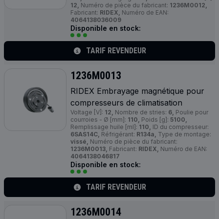
12,
Numéro de pièce du fabricant:
1236M0012,
Fabricant:
RIDEX,
Numéro de EAN:
4064138036009
Disponible en stock:
TARIF REVENDEUR
1236M0013
RIDEX Embrayage magnétique pour
compresseurs de climatisation
Voltage [V]:
12,
Nombre de stries:
6,
Poulie pour
courroies - Ø [mm]:
110,
Poids [g]:
5100,
Remplissage huile [ml]:
110,
ID du compresseur:
6SAS14C,
Réfrigérant:
R134a,
Type de montage:
vissé,
Numéro de pièce du fabricant:
1236M0013,
Fabricant:
RIDEX,
Numéro de EAN:
4064138046817
Disponible en stock:
TARIF REVENDEUR
1236M0014