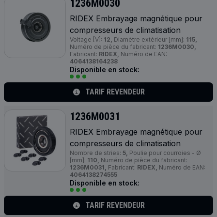
1236M0030
RIDEX Embrayage magnétique pour
compresseurs de climatisation
Voltage [V]:
12,
Diamètre extérieur [mm]:
115,
Numéro de pièce du fabricant:
1236M0030,
Fabricant:
RIDEX,
Numéro de EAN:
4064138164238
Disponible en stock:
TARIF REVENDEUR
1236M0031
RIDEX Embrayage magnétique pour
compresseurs de climatisation
Nombre de stries:
5,
Poulie pour courroies - Ø
[mm]:
110,
Numéro de pièce du fabricant:
1236M0031,
Fabricant:
RIDEX,
Numéro de EAN:
4064138274555
Disponible en stock:
TARIF REVENDEUR