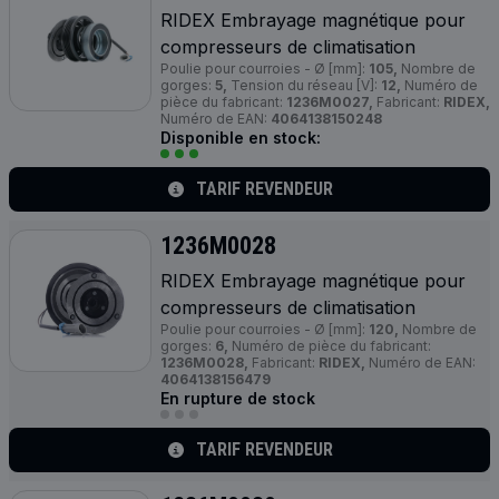
RIDEX Embrayage magnétique pour
compresseurs de climatisation
Poulie pour courroies - Ø [mm]:
105,
Nombre de
gorges:
5,
Tension du réseau [V]:
12,
Numéro de
pièce du fabricant:
1236M0027,
Fabricant:
RIDEX,
Numéro de EAN:
4064138150248
Disponible en stock:
TARIF REVENDEUR
1236M0028
RIDEX Embrayage magnétique pour
compresseurs de climatisation
Poulie pour courroies - Ø [mm]:
120,
Nombre de
gorges:
6,
Numéro de pièce du fabricant:
1236M0028,
Fabricant:
RIDEX,
Numéro de EAN:
4064138156479
En rupture de stock
TARIF REVENDEUR