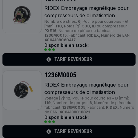
RIDEX Embrayage magnétique pour
compresseurs de climatisation
Nombre de stries:
6,
Poulie pour courroies - Ø
[mm]:
110,
Poids [g]:
500,
ID du compresseur:
PXE16,
Numéro de pièce du fabricant:
1236M0015,
Fabricant:
RIDEX,
Numéro de EAN:
4064138060417
Disponible en stock:
TARIF REVENDEUR
1236M0005
RIDEX Embrayage magnétique pour
compresseurs de climatisation
Voltage [V]:
12,
Poulie pour courroies - Ø [mm]:
119,
Nombre de gorges:
6,
Numéro de pièce du
fabricant:
1236M0005,
Fabricant:
RIDEX,
Numéro
de EAN:
4064138018821
Disponible en stock:
TARIF REVENDEUR