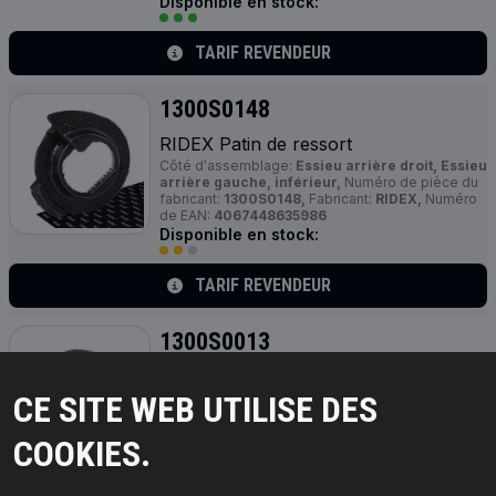
Disponible en stock:
TARIF REVENDEUR
1300S0148
RIDEX Patin de ressort
Côté d'assemblage:
Essieu arrière droit, Essieu
arrière gauche, inférieur,
Numéro de pièce du
fabricant:
1300S0148,
Fabricant:
RIDEX,
Numéro
de EAN:
4067448635986
Disponible en stock:
TARIF REVENDEUR
1300S0013
RIDEX Patin de ressort
CE SITE WEB UTILISE DES
Côté d'assemblage:
Essieu arrière, supérieur,
Numéro de pièce du fabricant:
1300S0013,
Fabricant:
RIDEX,
Numéro de EAN:
COOKIES.
4064138111324
En rupture de stock