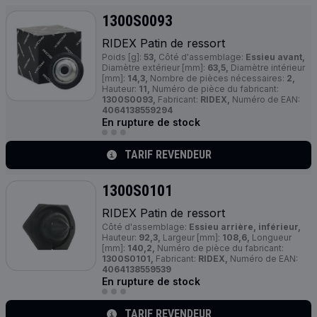
1300S0093
RIDEX Patin de ressort
Poids [g]:
53,
Côté d'assemblage:
Essieu avant,
Diamètre extérieur [mm]:
63,5,
Diamètre intérieur
[mm]:
14,3,
Nombre de pièces nécessaires:
2,
Hauteur:
11,
Numéro de pièce du fabricant:
1300S0093,
Fabricant:
RIDEX,
Numéro de EAN:
4064138559294
En rupture de stock
TARIF REVENDEUR
1300S0101
RIDEX Patin de ressort
Côté d'assemblage:
Essieu arrière, inférieur,
Hauteur:
92,3,
Largeur [mm]:
108,6,
Longueur
[mm]:
140,2,
Numéro de pièce du fabricant:
1300S0101,
Fabricant:
RIDEX,
Numéro de EAN:
4064138559539
En rupture de stock
TARIF REVENDEUR