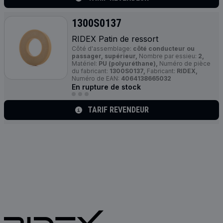
1300S0137
RIDEX Patin de ressort
Côté d'assemblage:
côté conducteur ou
passager, supérieur,
Nombre par essieu:
2,
Matériel:
PU (polyuréthane),
Numéro de pièce
du fabricant:
1300S0137,
Fabricant:
RIDEX,
Numéro de EAN:
4064138665032
En rupture de stock
TARIF REVENDEUR