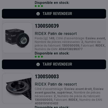
Disponible en stock:
TARIF REVENDEUR
1300S0039
RIDEX Patin de ressort
Poids [g]:
149,
Côté d'assemblage:
Essieu avant,
Nombre de pièces nécessaires:
2,
Numéro de
pièce du fabricant:
1300S0039,
Fabricant:
RIDEX,
Numéro de EAN:
4064138285377
Disponible en stock:
TARIF REVENDEUR
1300S0003
RIDEX Patin de ressort
Côté d'assemblage:
Essieu avant droit, Essieu
avant gauche, supérieur,
Nombre de pièces
nécessaires:
2,
Numéro de pièce du fabricant:
1300S0003,
Fabricant:
RIDEX,
Numéro de EAN:
4059191610433
Disponible en stock: