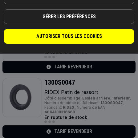
TARIF REVENDEUR
GÉRER LES PRÉFÉRENCES
1300S0034
RIDEX Patin de ressort
Côté d'assemblage:
Essieu arrière, supérieur,
AUTORISER TOUS LES COOKIES
Numéro de pièce du fabricant:
1300S0034,
Fabricant:
RIDEX,
Numéro de EAN:
4064138269858
En rupture de stock
TARIF REVENDEUR
1300S0047
RIDEX Patin de ressort
Côté d'assemblage:
Essieu arrière, inférieur,
Numéro de pièce du fabricant:
1300S0047,
Fabricant:
RIDEX,
Numéro de EAN:
4064138316668
En rupture de stock
TARIF REVENDEUR