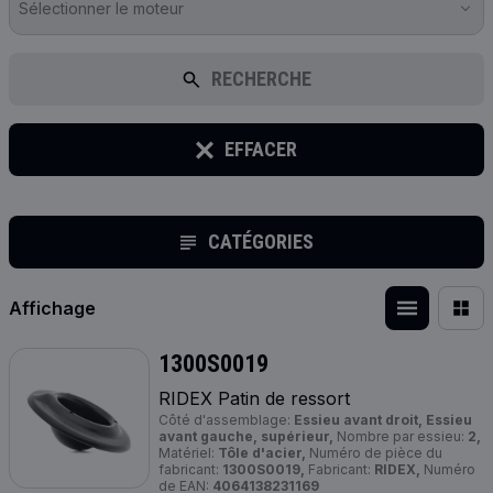
Sélectionner le moteur
RECHERCHE
EFFACER
CATÉGORIES
Affichage
1300S0019
RIDEX Patin de ressort
Côté d'assemblage:
Essieu avant droit, Essieu
avant gauche, supérieur,
Nombre par essieu:
2,
Matériel:
Tôle d'acier,
Numéro de pièce du
fabricant:
1300S0019,
Fabricant:
RIDEX,
Numéro
de EAN:
4064138231169