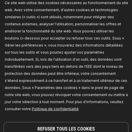
Ce site web utilise des cookies nécessaires au fonctionnement du site
TARIF REVENDEUR
web. Avec votre consentement, d'autres cookies et technologies
similaires (« outils ») sont utilisés, notamment pour intégrer des
1300S0018
contenus externes, analyser l'utilisation, personnaliser les offres et
RIDEX Patin de ressort
améliorer la fonctionnalité du site web. Vous pouvez utiliser les
Côté d'assemblage:
Essieu arrière, inférieur,
boutons ci-dessous pour accepter ou refuser tous ces outils. Sous «
Numéro de pièce du fabricant:
1300S0018,
Fabricant:
RIDEX,
Numéro de EAN:
Gérer les préférences », vous trouverez des informations détaillées
4064138168700
sur tous les outils et vous pourrez ajuster vos paramètres
En rupture de stock
individuellement. Si, lors de l'utilisation d'un outil, des données sont
transférées vers des pays tiers en dehors de l'EEE dont le niveau de
TARIF REVENDEUR
protection des données peut être inférieur, votre consentement
s'étend expressément à ce transfert et à un traitement ultérieur de ces
1300S0025
données. Sous « Paramètres des cookies » dans le pied de page de
RIDEX Patin de ressort
notre site web, vous pouvez révoquer votre consentement ou mettre à
Côté d'assemblage:
Essieu avant, côté
jour votre sélection à tout moment. Pour plus d’informations, veuillez
conducteur ou passager, supérieur,
Épaisseur:
9,
Matériel:
Caoutchouc,
Numéro de pièce du
consulter notre
Politique de confidentialité
fabricant:
1300S0025,
Fabricant:
RIDEX,
Numéro
de EAN:
4064138241427
En rupture de stock
REFUSER TOUS LES COOKIES