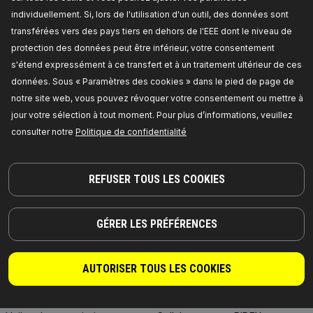
individuellement. Si, lors de l'utilisation d'un outil, des données sont
transférées vers des pays tiers en dehors de l'EEE dont le niveau de
protection des données peut être inférieur, votre consentement
s'étend expressément à ce transfert et à un traitement ultérieur de ces
données. Sous « Paramètres des cookies » dans le pied de page de
DES PIÈCES DIGNES DE CONFIANCE !
notre site web, vous pouvez révoquer votre consentement ou mettre à
jour votre sélection à tout moment. Pour plus d’informations, veuillez
© 2026 | RIDEX GMBH
JOSEF-ORLOPP-STRASSE 55
consulter notre
Politique de confidentialité
10365 BERLIN
REFUSER TOUS LES COOKIES
PRODUITS
PARTENARIAT
À PROPOS DE NOUS
Revendeurs
GÉRER LES PRÉFÉRENCES
RIDEX
Pour les fournisseurs
RIDEX PLUS
Où acheter
AUTORISER TOUS LES COOKIES
RIDEX REMAN
FAQ
Huile moteur
Intégration API