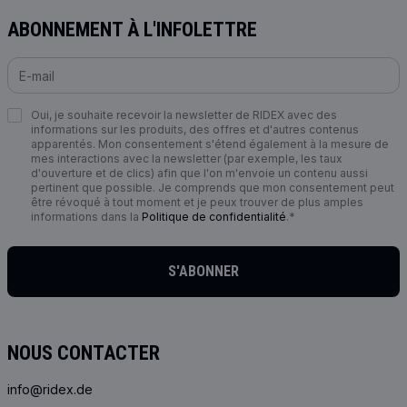
ABONNEMENT À L'INFOLETTRE
Oui, je souhaite recevoir la newsletter de RIDEX avec des
informations sur les produits, des offres et d'autres contenus
apparentés. Mon consentement s'étend également à la mesure de
mes interactions avec la newsletter (par exemple, les taux
d'ouverture et de clics) afin que l'on m'envoie un contenu aussi
pertinent que possible. Je comprends que mon consentement peut
être révoqué à tout moment et je peux trouver de plus amples
informations dans la
Politique de confidentialité
.*
S'ABONNER
NOUS CONTACTER
info@ridex.de