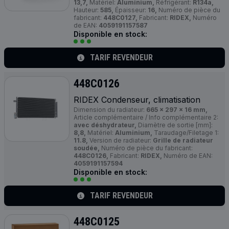
13,7,
Matériel:
Aluminium,
Réfrigérant:
R134a,
Hauteur:
585,
Épaisseur:
16,
Numéro de pièce du
fabricant:
448C0127,
Fabricant:
RIDEX,
Numéro
de EAN:
4059191157587
Disponible en stock:
TARIF REVENDEUR
448C0126
RIDEX Condenseur, climatisation
Dimension du radiateur:
665 x 297 x 16 mm,
Article complémentaire / Info complémentaire 2:
avec déshydrateur,
Diamètre de sortie [mm]:
8,8,
Matériel:
Aluminium,
Taraudage/Filetage 1:
11.8,
Version de radiateur:
Grille de radiateur
soudée,
Numéro de pièce du fabricant:
448C0126,
Fabricant:
RIDEX,
Numéro de EAN:
4059191157594
Disponible en stock:
TARIF REVENDEUR
448C0125