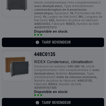
Article complémentaire / Info complémentaire 2:
avec déshydrateur,
Type d'entraînement:
commande/option de transmission
automatique,
Épaisseur:
16,
Profondeur de filet
[mm]:
16,
Largeur de filet [mm]:
361,
Longueur de
filet [mm]:
540,
Numéro de pièce du fabricant:
448C0002,
Fabricant:
RIDEX,
Numéro de EAN:
4059191157372
Disponible en stock:
TARIF REVENDEUR
448C0135
RIDEX Condenseur, climatisation
Dimension du radiateur:
545-385-16,
Article
complémentaire / Info complémentaire 2:
avec
déshydrateur,
Matériel:
Aluminium,
Type
d'entraînement:
boîte de vitesses manuelle,
Numéro de pièce du fabricant:
448C0135,
Fabricant:
RIDEX,
Numéro de EAN:
4059191157365
Disponible en stock:
TARIF REVENDEUR