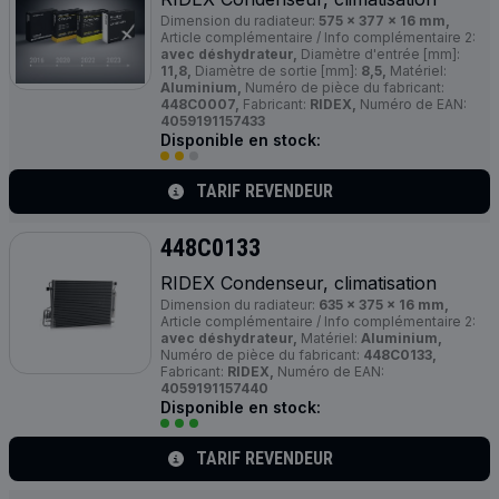
Dimension du radiateur:
575 x 377 x 16 mm,
Article complémentaire / Info complémentaire 2:
avec déshydrateur,
Diamètre d'entrée [mm]:
11,8,
Diamètre de sortie [mm]:
8,5,
Matériel:
Aluminium,
Numéro de pièce du fabricant:
448C0007,
Fabricant:
RIDEX,
Numéro de EAN:
4059191157433
Disponible en stock:
TARIF REVENDEUR
448C0133
RIDEX Condenseur, climatisation
Dimension du radiateur:
635 x 375 x 16 mm,
Article complémentaire / Info complémentaire 2:
avec déshydrateur,
Matériel:
Aluminium,
Numéro de pièce du fabricant:
448C0133,
Fabricant:
RIDEX,
Numéro de EAN:
4059191157440
Disponible en stock:
TARIF REVENDEUR