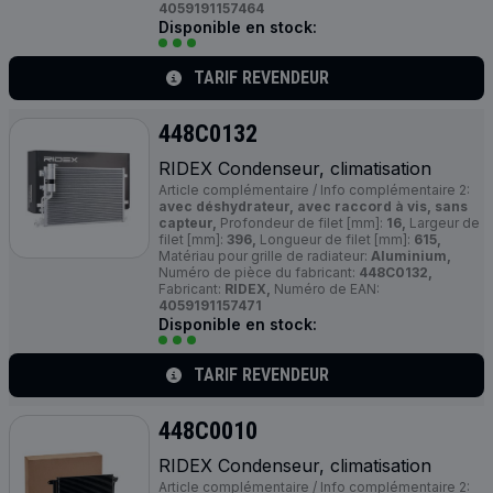
4059191157464
Disponible en stock:
TARIF REVENDEUR
448C0132
RIDEX Condenseur, climatisation
Article complémentaire / Info complémentaire 2:
avec déshydrateur, avec raccord à vis, sans
capteur,
Profondeur de filet [mm]:
16,
Largeur de
filet [mm]:
396,
Longueur de filet [mm]:
615,
Matériau pour grille de radiateur:
Aluminium,
Numéro de pièce du fabricant:
448C0132,
Fabricant:
RIDEX,
Numéro de EAN:
4059191157471
Disponible en stock:
TARIF REVENDEUR
448C0010
RIDEX Condenseur, climatisation
Article complémentaire / Info complémentaire 2: