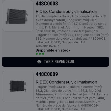
448C0008
RIDEX Condenseur, climatisation
Article complémentaire / Info complémentaire 2:
avec déshydrateur,
Longueur [mm]:
587,
Diamètre d'entrée [mm]:
11,7,
Diamètre de sortie
[mm]:
11,7,
Matériel:
Aluminium,
Hauteur:
382,
Épaisseur:
16,
Profondeur de filet [mm]:
16,
Largeur de filet [mm]:
382,
Longueur de filet [mm]:
590,
Numéro de pièce du fabricant:
448C0008,
Fabricant:
RIDEX,
Numéro de EAN:
4059191157457
Disponible en stock:
TARIF REVENDEUR
448C0009
RIDEX Condenseur, climatisation
Largeur [mm]:
333,8,
Diamètre d'entrée [mm]:
14,2,
Diamètre de sortie [mm]:
14,2,
Matériel:
Aluminium,
Profondeur de filet [mm]:
12,
Largeur
de filet [mm]:
330,
Longueur de filet [mm]:
490,
Matériau pour grille de radiateur:
Aluminium,
Numéro de pièce du fabricant:
448C0009,
Fabricant:
RIDEX,
Numéro de EAN: