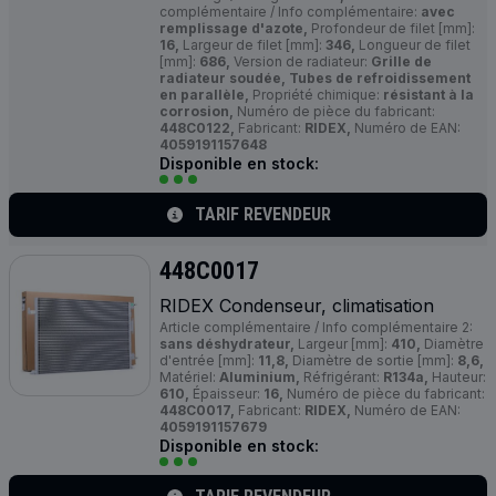
complémentaire / Info complémentaire:
avec
remplissage d'azote,
Profondeur de filet [mm]:
16,
Largeur de filet [mm]:
346,
Longueur de filet
[mm]:
686,
Version de radiateur:
Grille de
radiateur soudée, Tubes de refroidissement
en parallèle,
Propriété chimique:
résistant à la
corrosion,
Numéro de pièce du fabricant:
448C0122,
Fabricant:
RIDEX,
Numéro de EAN:
4059191157648
Disponible en stock:
TARIF REVENDEUR
448C0017
RIDEX Condenseur, climatisation
Article complémentaire / Info complémentaire 2:
sans déshydrateur,
Largeur [mm]:
410,
Diamètre
d'entrée [mm]:
11,8,
Diamètre de sortie [mm]:
8,6,
Matériel:
Aluminium,
Réfrigérant:
R134a,
Hauteur:
610,
Épaisseur:
16,
Numéro de pièce du fabricant:
448C0017,
Fabricant:
RIDEX,
Numéro de EAN:
4059191157679
Disponible en stock: