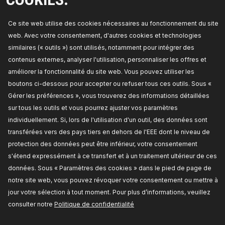
TARIF REVENDEUR
Ce site web utilise des cookies nécessaires au fonctionnement du site
web. Avec votre consentement, d'autres cookies et technologies
448C0137
similaires (« outils ») sont utilisés, notamment pour intégrer des
contenus externes, analyser l'utilisation, personnaliser les offres et
RIDEX Condenseur, climatisation
améliorer la fonctionnalité du site web. Vous pouvez utiliser les
Dimension du radiateur:
795 x 355 x 16 mm,
Article complémentaire / Info complémentaire 2:
boutons ci-dessous pour accepter ou refuser tous ces outils. Sous «
avec déshydrateur,
Type d'entraînement:
boîte
Gérer les préférences », vous trouverez des informations détaillées
de vitesses manuelle,
Matériau pour grille de
radiateur:
Aluminium,
Numéro de pièce du
sur tous les outils et vous pourrez ajuster vos paramètres
fabricant:
448C0137,
Fabricant:
RIDEX,
Numéro
de EAN:
4059191157341
individuellement. Si, lors de l'utilisation d'un outil, des données sont
Disponible en stock:
transférées vers des pays tiers en dehors de l'EEE dont le niveau de
protection des données peut être inférieur, votre consentement
TARIF REVENDEUR
s'étend expressément à ce transfert et à un traitement ultérieur de ces
données. Sous « Paramètres des cookies » dans le pied de page de
448C0012
notre site web, vous pouvez révoquer votre consentement ou mettre à
RIDEX Condenseur, climatisation
jour votre sélection à tout moment. Pour plus d’informations, veuillez
Article complémentaire / Info complémentaire 2:
consulter notre
Politique de confidentialité
avec déshydrateur,
Largeur [mm]:
410,
Diamètre
d'entrée [mm]:
15,5,
Diamètre de sortie [mm]:
13,8,
Matériel:
Aluminium,
Réfrigérant:
R134a,