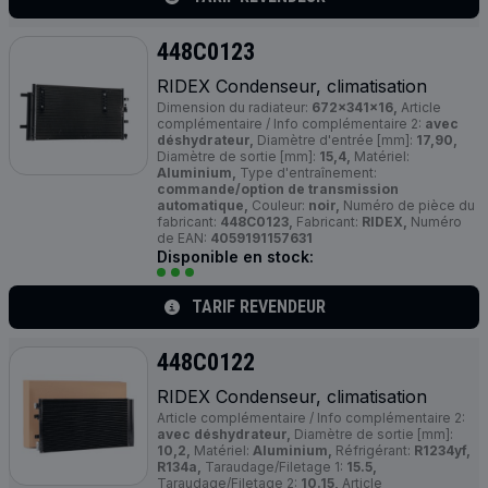
448C0123
RIDEX Condenseur, climatisation
Dimension du radiateur:
672x341x16,
Article
complémentaire / Info complémentaire 2:
avec
déshydrateur,
Diamètre d'entrée [mm]:
17,90,
Diamètre de sortie [mm]:
15,4,
Matériel:
Aluminium,
Type d'entraînement:
commande/option de transmission
automatique,
Couleur:
noir,
Numéro de pièce du
fabricant:
448C0123,
Fabricant:
RIDEX,
Numéro
de EAN:
4059191157631
Disponible en stock:
TARIF REVENDEUR
448C0122
RIDEX Condenseur, climatisation
Article complémentaire / Info complémentaire 2:
avec déshydrateur,
Diamètre de sortie [mm]:
10,2,
Matériel:
Aluminium,
Réfrigérant:
R1234yf,
R134a,
Taraudage/Filetage 1:
15.5,
Taraudage/Filetage 2:
10.15,
Article