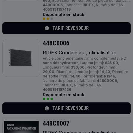
660,
Épaisseur:
16,
Numéro de pièce du fabricant:
448C0005,
Fabricant:
RIDEX,
Numéro de EAN:
4059191157419
Disponible en stock:
TARIF REVENDEUR
448C0006
RIDEX Condenseur, climatisation
Article complémentaire / Info complémentaire 2:
sans déshydrateur,
Largeur [mm]:
645,00,
Longueur [mm]:
390,00,
Profondeur [mm]:
20,00,
Diamètre d'entrée [mm]:
14,40,
Diamètre
de sortie [mm]:
14,40,
Réfrigérant:
R134a,
Numéro de pièce du fabricant:
448C0006,
Fabricant:
RIDEX,
Numéro de EAN:
4059191157426
Disponible en stock:
TARIF REVENDEUR
448C0007
RIDEX Condenseur, climatisation