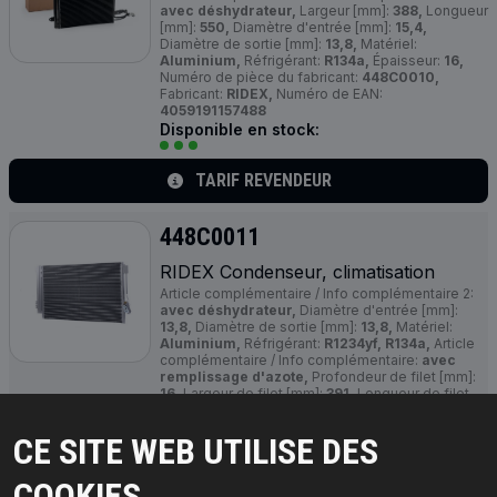
avec déshydrateur,
Largeur [mm]:
388,
Longueur
[mm]:
550,
Diamètre d'entrée [mm]:
15,4,
Diamètre de sortie [mm]:
13,8,
Matériel:
Aluminium,
Réfrigérant:
R134a,
Épaisseur:
16,
Numéro de pièce du fabricant:
448C0010,
Fabricant:
RIDEX,
Numéro de EAN:
4059191157488
Disponible en stock:
TARIF REVENDEUR
448C0011
RIDEX Condenseur, climatisation
Article complémentaire / Info complémentaire 2:
avec déshydrateur,
Diamètre d'entrée [mm]:
13,8,
Diamètre de sortie [mm]:
13,8,
Matériel:
Aluminium,
Réfrigérant:
R1234yf, R134a,
Article
complémentaire / Info complémentaire:
avec
remplissage d'azote,
Profondeur de filet [mm]:
16,
Largeur de filet [mm]:
391,
Longueur de filet
[mm]:
710,
Matériau pour grille de radiateur:
Aluminium,
Propriété chimique:
résistant à la
CE SITE WEB UTILISE DES
corrosion,
Numéro de pièce du fabricant:
448C0011,
Fabricant:
RIDEX,
Numéro de EAN:
4059191157495
COOKIES.
Disponible en stock: