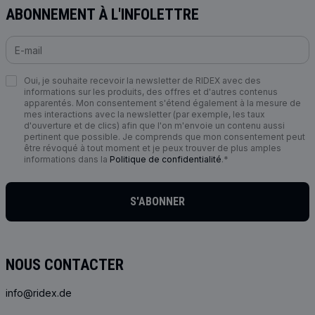
ABONNEMENT À L'INFOLETTRE
Oui, je souhaite recevoir la newsletter de RIDEX avec des
informations sur les produits, des offres et d'autres contenus
apparentés. Mon consentement s'étend également à la mesure de
mes interactions avec la newsletter (par exemple, les taux
d'ouverture et de clics) afin que l'on m'envoie un contenu aussi
pertinent que possible. Je comprends que mon consentement peut
être révoqué à tout moment et je peux trouver de plus amples
informations dans la
Politique de confidentialité
.*
S'ABONNER
NOUS CONTACTER
info@ridex.de