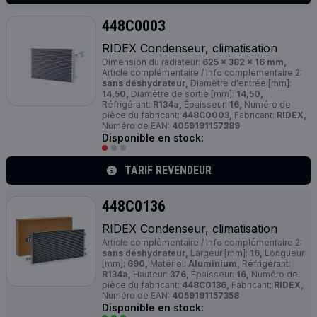
448C0003
RIDEX Condenseur, climatisation
Dimension du radiateur:
625 x 382 x 16 mm,
Article complémentaire / Info complémentaire 2:
sans déshydrateur,
Diamètre d'entrée [mm]:
14,50,
Diamètre de sortie [mm]:
14,50,
Réfrigérant:
R134a,
Épaisseur:
16,
Numéro de
pièce du fabricant:
448C0003,
Fabricant:
RIDEX,
Numéro de EAN:
4059191157389
Disponible en stock:
TARIF REVENDEUR
448C0136
RIDEX Condenseur, climatisation
Article complémentaire / Info complémentaire 2:
sans déshydrateur,
Largeur [mm]:
16,
Longueur
[mm]:
690,
Matériel:
Aluminium,
Réfrigérant:
R134a,
Hauteur:
376,
Épaisseur:
16,
Numéro de
pièce du fabricant:
448C0136,
Fabricant:
RIDEX,
Numéro de EAN:
4059191157358
Disponible en stock: