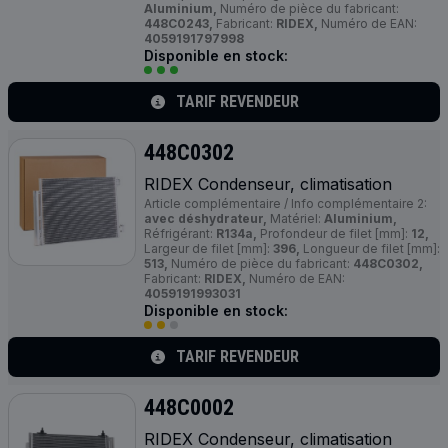
Aluminium,
Numéro de pièce du fabricant:
448C0243,
Fabricant:
RIDEX,
Numéro de EAN:
4059191797998
Disponible en stock:
TARIF REVENDEUR
448C0302
RIDEX Condenseur, climatisation
Article complémentaire / Info complémentaire 2:
avec déshydrateur,
Matériel:
Aluminium,
Réfrigérant:
R134a,
Profondeur de filet [mm]:
12,
Largeur de filet [mm]:
396,
Longueur de filet [mm]:
513,
Numéro de pièce du fabricant:
448C0302,
Fabricant:
RIDEX,
Numéro de EAN:
4059191993031
Disponible en stock:
TARIF REVENDEUR
448C0002
RIDEX Condenseur, climatisation