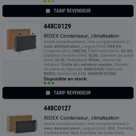
TARIF REVENDEUR
448C0129
RIDEX Condenseur, climatisation
Article complémentaire / Info complémentaire 2:
avec déshydrateur,
Largeur [mm]:
544,00,
Longueur [mm]:
349,00,
Profondeur [mm]:
20,00,
Diamètre d'entrée [mm]:
15,50,
Diamètre de sortie
[mm]:
10,10,
Réfrigérant:
R134a,
Version de
radiateur:
Grille de radiateur soudée,
Numéro
de pièce du fabricant:
448C0129,
Fabricant:
RIDEX,
Numéro de EAN:
4059191157563
Disponible en stock:
TARIF REVENDEUR
448C0127
RIDEX Condenseur, climatisation
Article complémentaire / Info complémentaire 2:
avec déshydrateur,
Largeur [mm]:
320,
Diamètre
d'entrée [mm]:
15,3,
Diamètre de sortie [mm]: