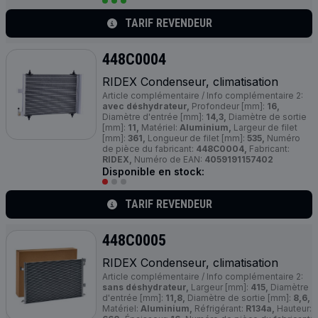
TARIF REVENDEUR
448C0004
RIDEX Condenseur, climatisation
Article complémentaire / Info complémentaire 2:
avec déshydrateur,
Profondeur [mm]:
16,
Diamètre d'entrée [mm]:
14,3,
Diamètre de sortie
[mm]:
11,
Matériel:
Aluminium,
Largeur de filet
[mm]:
361,
Longueur de filet [mm]:
535,
Numéro
de pièce du fabricant:
448C0004,
Fabricant:
RIDEX,
Numéro de EAN:
4059191157402
Disponible en stock:
TARIF REVENDEUR
448C0005
RIDEX Condenseur, climatisation
Article complémentaire / Info complémentaire 2:
sans déshydrateur,
Largeur [mm]:
415,
Diamètre
d'entrée [mm]:
11,8,
Diamètre de sortie [mm]:
8,6,
Matériel:
Aluminium,
Réfrigérant:
R134a,
Hauteur: