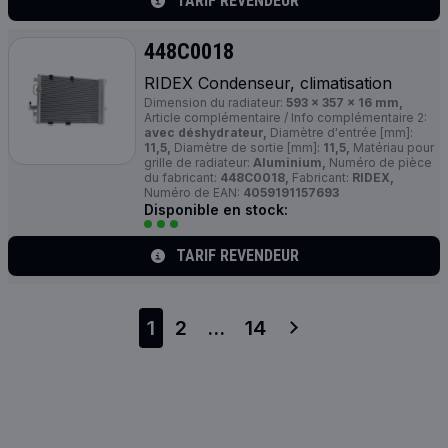
TARIF REVENDEUR
448C0018
RIDEX Condenseur, climatisation
Dimension du radiateur:
593 x 357 x 16 mm,
Article complémentaire / Info complémentaire 2:
avec déshydrateur,
Diamètre d'entrée [mm]:
11,5,
Diamètre de sortie [mm]:
11,5,
Matériau pour
grille de radiateur:
Aluminium,
Numéro de pièce
du fabricant:
448C0018,
Fabricant:
RIDEX,
Numéro de EAN:
4059191157693
Disponible en stock:
TARIF REVENDEUR
1
2
...
14