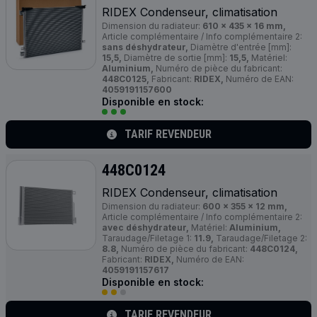
RIDEX Condenseur, climatisation
Dimension du radiateur:
610 x 435 x 16 mm,
Article complémentaire / Info complémentaire 2:
sans déshydrateur,
Diamètre d'entrée [mm]:
15,5,
Diamètre de sortie [mm]:
15,5,
Matériel:
Aluminium,
Numéro de pièce du fabricant:
448C0125,
Fabricant:
RIDEX,
Numéro de EAN:
4059191157600
Disponible en stock:
TARIF REVENDEUR
448C0124
RIDEX Condenseur, climatisation
Dimension du radiateur:
600 x 355 x 12 mm,
Article complémentaire / Info complémentaire 2:
avec déshydrateur,
Matériel:
Aluminium,
Taraudage/Filetage 1:
11.9,
Taraudage/Filetage 2:
8.8,
Numéro de pièce du fabricant:
448C0124,
Fabricant:
RIDEX,
Numéro de EAN:
4059191157617
Disponible en stock:
TARIF REVENDEUR