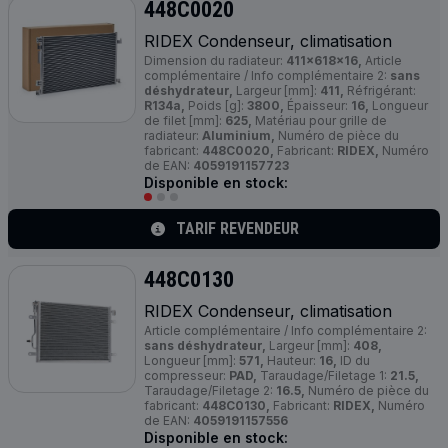
448C0020
RIDEX Condenseur, climatisation
Dimension du radiateur:
411x618x16,
Article
complémentaire / Info complémentaire 2:
sans
déshydrateur,
Largeur [mm]:
411,
Réfrigérant:
R134a,
Poids [g]:
3800,
Épaisseur:
16,
Longueur
de filet [mm]:
625,
Matériau pour grille de
radiateur:
Aluminium,
Numéro de pièce du
fabricant:
448C0020,
Fabricant:
RIDEX,
Numéro
de EAN:
4059191157723
Disponible en stock:
TARIF REVENDEUR
448C0130
RIDEX Condenseur, climatisation
Article complémentaire / Info complémentaire 2:
sans déshydrateur,
Largeur [mm]:
408,
Longueur [mm]:
571,
Hauteur:
16,
ID du
compresseur:
PAD,
Taraudage/Filetage 1:
21.5,
Taraudage/Filetage 2:
16.5,
Numéro de pièce du
fabricant:
448C0130,
Fabricant:
RIDEX,
Numéro
de EAN:
4059191157556
Disponible en stock: