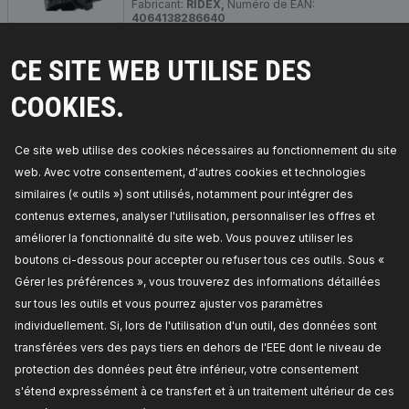
Fabricant:
RIDEX,
Numéro de EAN:
4064138286640
Disponible en stock:
CE SITE WEB UTILISE DES
TARIF REVENDEUR
COOKIES.
Ce site web utilise des cookies nécessaires au fonctionnement du site
web. Avec votre consentement, d'autres cookies et technologies
similaires (« outils ») sont utilisés, notamment pour intégrer des
contenus externes, analyser l'utilisation, personnaliser les offres et
améliorer la fonctionnalité du site web. Vous pouvez utiliser les
boutons ci-dessous pour accepter ou refuser tous ces outils. Sous «
Gérer les préférences », vous trouverez des informations détaillées
sur tous les outils et vous pourrez ajuster vos paramètres
DES PIÈCES DIGNES DE CONFIANCE !
individuellement. Si, lors de l'utilisation d'un outil, des données sont
transférées vers des pays tiers en dehors de l'EEE dont le niveau de
© 2026 | RIDEX GMBH
protection des données peut être inférieur, votre consentement
JOSEF-ORLOPP-STRASSE 55
10365 BERLIN
s'étend expressément à ce transfert et à un traitement ultérieur de ces