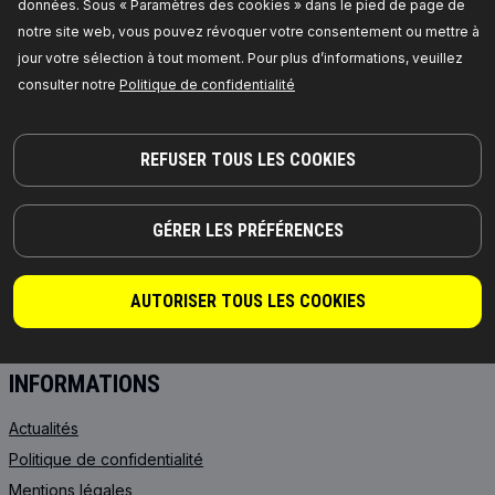
données. Sous « Paramètres des cookies » dans le pied de page de
notre site web, vous pouvez révoquer votre consentement ou mettre à
PRODUITS
PARTENARIAT
jour votre sélection à tout moment. Pour plus d’informations, veuillez
consulter notre
Politique de confidentialité
À PROPOS DE NOUS
Revendeurs
RIDEX
Pour les fournisseurs
REFUSER TOUS LES COOKIES
RIDEX PLUS
Où acheter
RIDEX REMAN
FAQ
Huile moteur
Intégration API
GÉRER LES PRÉFÉRENCES
Huiles de transmission
Collaborer avec RIDEX
Batteries de démarrage
AUTORISER TOUS LES COOKIES
ANTIGEL
INFORMATIONS
Actualités
Politique de confidentialité
Mentions légales