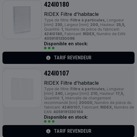
424I0180
RIDEX Filtre d'habitacle
Type de filtre:
Filtre à particules,
Longueur
[mm]:
230,
Largeur [mm]:
200,
Hauteur:
25,5,
Quantité:
1,
Numéro de pièce du fabricant:
424I0180,
Fabricant:
RIDEX,
Numéro de EAN:
4059191330096
Disponible en stock:
TARIF REVENDEUR
424I0107
RIDEX Filtre d'habitacle
Type de filtre:
Filtre à particules,
Longueur
[mm]:
240,
Largeur [mm]:
210,
Hauteur:
17,5,
Quantité:
1,
Intervalle de changement
recommandé [km]:
20000,
Numéro de pièce du
fabricant:
424I0107,
Fabricant:
RIDEX,
Numéro de
EAN:
4059191330164
Disponible en stock:
TARIF REVENDEUR