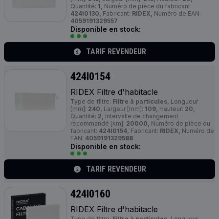
Quantité:
1,
Numéro de pièce du fabricant:
424I0130,
Fabricant:
RIDEX,
Numéro de EAN:
4059191329557
Disponible en stock:
TARIF REVENDEUR
424I0154
RIDEX Filtre d'habitacle
Type de filtre:
Filtre à particules,
Longueur
[mm]:
240,
Largeur [mm]:
109,
Hauteur:
20,
Quantité:
2,
Intervalle de changement
recommandé [km]:
20000,
Numéro de pièce du
fabricant:
424I0154,
Fabricant:
RIDEX,
Numéro de
EAN:
4059191329588
Disponible en stock:
TARIF REVENDEUR
424I0160
RIDEX Filtre d'habitacle
Type de filtre:
Filtre à particules,
Longueur