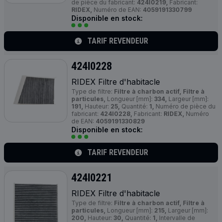
de pièce du fabricant:
424I0219,
Fabricant:
RIDEX,
Numéro de EAN:
4059191330799
Disponible en stock:
TARIF REVENDEUR
424I0228
RIDEX Filtre d'habitacle
Type de filtre:
Filtre à charbon actif, Filtre à
particules,
Longueur [mm]:
334,
Largeur [mm]:
191,
Hauteur:
25,
Quantité:
1,
Numéro de pièce du
fabricant:
424I0228,
Fabricant:
RIDEX,
Numéro
de EAN:
4059191330829
Disponible en stock:
TARIF REVENDEUR
424I0221
RIDEX Filtre d'habitacle
Type de filtre:
Filtre à charbon actif, Filtre à
particules,
Longueur [mm]:
215,
Largeur [mm]:
200,
Hauteur:
30,
Quantité:
1,
Intervalle de