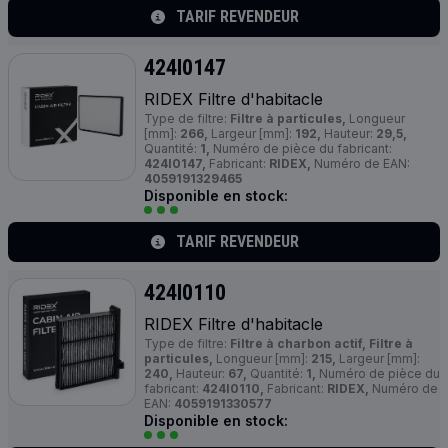
TARIF REVENDEUR
424I0147
RIDEX Filtre d'habitacle
Type de filtre:
Filtre à particules,
Longueur
[mm]:
266,
Largeur [mm]:
192,
Hauteur:
29,5,
Quantité:
1,
Numéro de pièce du fabricant:
424I0147,
Fabricant:
RIDEX,
Numéro de EAN:
4059191329465
Disponible en stock:
TARIF REVENDEUR
424I0110
RIDEX Filtre d'habitacle
Type de filtre:
Filtre à charbon actif, Filtre à
particules,
Longueur [mm]:
215,
Largeur [mm]:
240,
Hauteur:
67,
Quantité:
1,
Numéro de pièce du
fabricant:
424I0110,
Fabricant:
RIDEX,
Numéro de
EAN:
4059191330577
Disponible en stock: