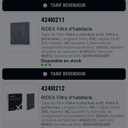
TARIF REVENDEUR
424I0211
RIDEX Filtre d'habitacle
Type de filtre:
Filtre à charbon actif, Filtre à
particules,
Longueur [mm]:
214,
Largeur [mm]:
217,
Hauteur:
26,
Quantité:
1,
Intervalle de
changement recommandé [km]:
20000,
Numéro
de pièce du fabricant:
424I0211,
Fabricant:
RIDEX,
Numéro de EAN:
4059191330591
Disponible en stock:
TARIF REVENDEUR
424I0212
RIDEX Filtre d'habitacle
Type de filtre:
Filtre à charbon actif, Filtre à
particules,
Longueur [mm]:
195,
Largeur [mm]:
263,
Hauteur:
38,
Quantité:
1,
Intervalle de
changement recommandé [km]:
20000,
Numéro
de pièce du fabricant:
424I0212,
Fabricant:
RIDEX,
Numéro de EAN:
4059191330683