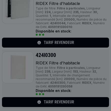
RIDEX Filtre d'habitacle
Type de filtre:
Filtre à particules,
Longueur
[mm]:
224,
Largeur [mm]:
235,
Hauteur:
30,
Quantité:
1,
Intervalle de changement
recommandé [km]:
20000,
Numéro de pièce du
fabricant:
424I0044,
Fabricant:
RIDEX,
Numéro
de EAN:
4059191330010
Disponible en stock:
TARIF REVENDEUR
424I0300
RIDEX Filtre d'habitacle
Type de filtre:
Filtre à particules,
Longueur
[mm]:
238,
Largeur [mm]:
153,
Hauteur:
32,
Quantité:
1,
Intervalle de changement
recommandé [km]:
20000,
Numéro de pièce du
fabricant:
424I0300,
Fabricant:
RIDEX,
Numéro
de EAN:
4059191330058
Disponible en stock:
TARIF REVENDEUR