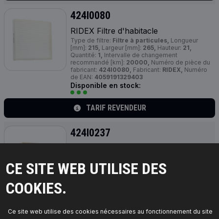
424I0080
RIDEX Filtre d'habitacle
Type de filtre:
Filtre à particules,
Longueur
[mm]:
215,
Largeur [mm]:
265,
Hauteur:
21,
Quantité:
1,
Intervalle de changement
recommandé [km]:
20000,
Numéro de pièce du
fabricant:
424I0080,
Fabricant:
RIDEX,
Numéro
de EAN:
4059191329403
Disponible en stock:
TARIF REVENDEUR
424I0237
RIDEX Filtre d'habitacle
Type de filtre:
Filtre à particules,
Longueur
CE SITE WEB UTILISE DES
[mm]:
242,
Largeur [mm]:
204,
Hauteur:
36,
Quantité:
1,
Intervalle de changement
recommandé [km]:
20000,
Numéro de pièce du
COOKIES.
fabricant:
424I0237,
Fabricant:
RIDEX,
Numéro de
EAN:
4059191329489
Disponible en stock:
Ce site web utilise des cookies nécessaires au fonctionnement du site