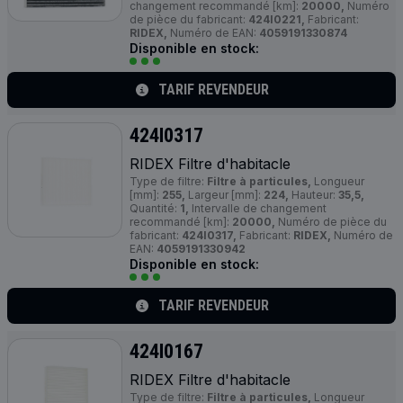
changement recommandé [km]:
20000,
Numéro
de pièce du fabricant:
424I0221,
Fabricant:
RIDEX,
Numéro de EAN:
4059191330874
Disponible en stock:
TARIF REVENDEUR
424I0317
RIDEX Filtre d'habitacle
Type de filtre:
Filtre à particules,
Longueur
[mm]:
255,
Largeur [mm]:
224,
Hauteur:
35,5,
Quantité:
1,
Intervalle de changement
recommandé [km]:
20000,
Numéro de pièce du
fabricant:
424I0317,
Fabricant:
RIDEX,
Numéro de
EAN:
4059191330942
Disponible en stock:
TARIF REVENDEUR
424I0167
RIDEX Filtre d'habitacle
Type de filtre:
Filtre à particules,
Longueur