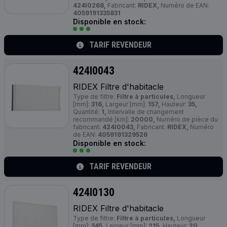
424I0268,
Fabricant:
RIDEX,
Numéro de EAN:
4059191335831
Disponible en stock:
TARIF REVENDEUR
424I0043
RIDEX Filtre d'habitacle
Type de filtre:
Filtre à particules,
Longueur
[mm]:
316,
Largeur [mm]:
157,
Hauteur:
35,
Quantité:
1,
Intervalle de changement
recommandé [km]:
20000,
Numéro de pièce du
fabricant:
424I0043,
Fabricant:
RIDEX,
Numéro
de EAN:
4059191329526
Disponible en stock:
TARIF REVENDEUR
424I0130
RIDEX Filtre d'habitacle
Type de filtre:
Filtre à particules,
Longueur
[mm]:
345,
Largeur [mm]:
215,
Hauteur:
20,