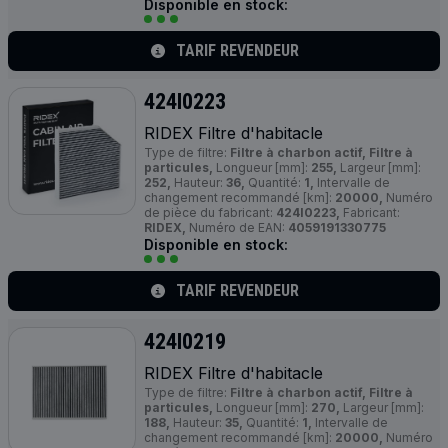
Disponible en stock:
TARIF REVENDEUR
424I0223
RIDEX Filtre d'habitacle
Type de filtre:
Filtre à charbon actif, Filtre à
particules,
Longueur [mm]:
255,
Largeur [mm]:
252,
Hauteur:
36,
Quantité:
1,
Intervalle de
changement recommandé [km]:
20000,
Numéro
de pièce du fabricant:
424I0223,
Fabricant:
RIDEX,
Numéro de EAN:
4059191330775
Disponible en stock:
TARIF REVENDEUR
424I0219
RIDEX Filtre d'habitacle
Type de filtre:
Filtre à charbon actif, Filtre à
particules,
Longueur [mm]:
270,
Largeur [mm]:
188,
Hauteur:
35,
Quantité:
1,
Intervalle de
changement recommandé [km]:
20000,
Numéro