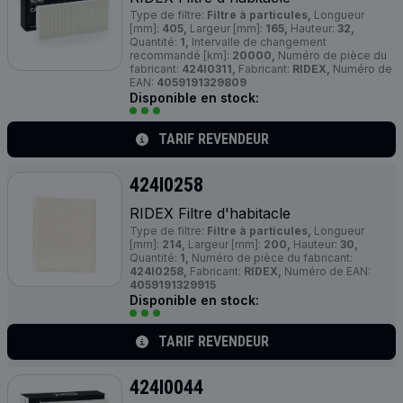
Type de filtre:
Filtre à particules,
Longueur
[mm]:
405,
Largeur [mm]:
165,
Hauteur:
32,
Quantité:
1,
Intervalle de changement
recommandé [km]:
20000,
Numéro de pièce du
fabricant:
424I0311,
Fabricant:
RIDEX,
Numéro de
EAN:
4059191329809
Disponible en stock:
TARIF REVENDEUR
424I0258
RIDEX Filtre d'habitacle
Type de filtre:
Filtre à particules,
Longueur
[mm]:
214,
Largeur [mm]:
200,
Hauteur:
30,
Quantité:
1,
Numéro de pièce du fabricant:
424I0258,
Fabricant:
RIDEX,
Numéro de EAN:
4059191329915
Disponible en stock:
TARIF REVENDEUR
424I0044