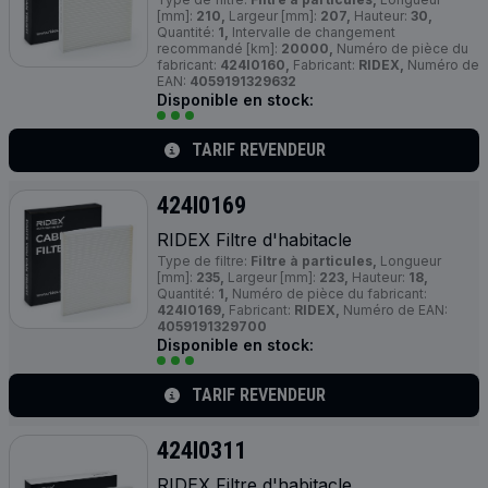
[mm]:
210,
Largeur [mm]:
207,
Hauteur:
30,
Quantité:
1,
Intervalle de changement
recommandé [km]:
20000,
Numéro de pièce du
fabricant:
424I0160,
Fabricant:
RIDEX,
Numéro de
EAN:
4059191329632
Disponible en stock:
TARIF REVENDEUR
424I0169
RIDEX Filtre d'habitacle
Type de filtre:
Filtre à particules,
Longueur
[mm]:
235,
Largeur [mm]:
223,
Hauteur:
18,
Quantité:
1,
Numéro de pièce du fabricant:
424I0169,
Fabricant:
RIDEX,
Numéro de EAN:
4059191329700
Disponible en stock:
TARIF REVENDEUR
424I0311
RIDEX Filtre d'habitacle