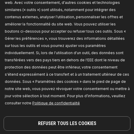
web. Avec votre consentement, d'autres cookies et technologies
TARIF REVENDEUR
similaires (« outils ») sont utilisés, notamment pour intégrer des
contenus externes, analyser l'utilisation, personnaliser les offres et
424I0220
améliorer la fonctionnalité du site web. Vous pouvez utiliser les
RIDEX Filtre d'habitacle
boutons ci-dessous pour accepter ou refuser tous ces outils. Sous «
Type de filtre:
Filtre à charbon actif, Filtre à
Gérer les préférences », vous trouverez des informations détaillées
particules,
Longueur [mm]:
228,
Largeur [mm]:
205,
Hauteur:
40,
Quantité:
1,
Numéro de pièce
sur tous les outils et vous pourrez ajuster vos paramètres
du fabricant:
424I0220,
Fabricant:
RIDEX,
Numéro de EAN:
4059191330362
individuellement. Si, lors de l'utilisation d'un outil, des données sont
Disponible en stock:
transférées vers des pays tiers en dehors de l'EEE dont le niveau de
protection des données peut être inférieur, votre consentement
TARIF REVENDEUR
s'étend expressément à ce transfert et à un traitement ultérieur de ces
données. Sous « Paramètres des cookies » dans le pied de page de
424I0222
notre site web, vous pouvez révoquer votre consentement ou mettre à
RIDEX Filtre d'habitacle
jour votre sélection à tout moment. Pour plus d’informations, veuillez
Type de filtre:
Filtre à charbon actif, Filtre à
consulter notre
Politique de confidentialité
particules,
Longueur [mm]:
280,
Largeur [mm]:
202,7,
Hauteur:
27,
Quantité:
2,
Numéro de pièce
du fabricant:
424I0222,
Fabricant:
RIDEX,
Numéro
de EAN:
4059191330430
REFUSER TOUS LES COOKIES
Disponible en stock: