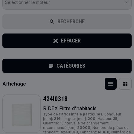
Sélectionner le moteur
RECHERCHE
EFFACER
CATÉGORIES
Affichage
424I0318
RIDEX Filtre d'habitacle
Type de filtre:
Filtre à particules,
Longueur
[mm]:
216,
Largeur [mm]:
200,
Hauteur:
35,
Quantité:
1,
Intervalle de changement
recommandé [km]:
20000,
Numéro de pièce du
fabricant:
424I0318,
Fabricant:
RIDEX,
Numéro de