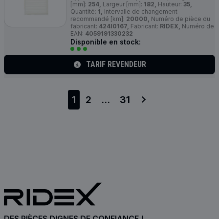
[mm]:
254,
Largeur [mm]:
182,
Hauteur:
35,
Quantité:
1,
Intervalle de changement
recommandé [km]:
20000,
Numéro de pièce du
fabricant:
424I0167,
Fabricant:
RIDEX,
Numéro de
EAN:
4059191330232
Disponible en stock:
TARIF REVENDEUR
1
2
...
31
DES PIÈCES DIGNES DE CONFIANCE !