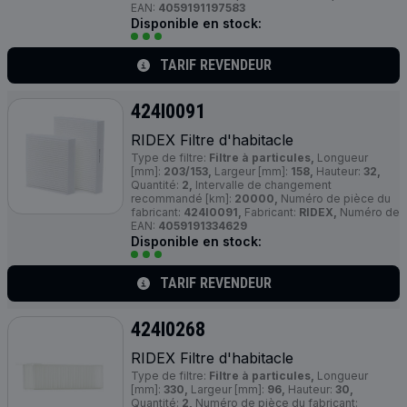
EAN:
4059191197583
Disponible en stock:
TARIF REVENDEUR
424I0091
RIDEX Filtre d'habitacle
Type de filtre:
Filtre à particules,
Longueur
[mm]:
203/153,
Largeur [mm]:
158,
Hauteur:
32,
Quantité:
2,
Intervalle de changement
recommandé [km]:
20000,
Numéro de pièce du
fabricant:
424I0091,
Fabricant:
RIDEX,
Numéro de
EAN:
4059191334629
Disponible en stock:
TARIF REVENDEUR
424I0268
RIDEX Filtre d'habitacle
Type de filtre:
Filtre à particules,
Longueur
[mm]:
330,
Largeur [mm]:
96,
Hauteur:
30,
Quantité:
2,
Numéro de pièce du fabricant: