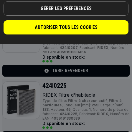
TARIF REVENDEUR
GÉRER LES PRÉFÉRENCES
424I0207
AUTORISER TOUS LES COOKIES
RIDEX Filtre d'habitacle
Type de filtre:
Filtre à charbon actif, Filtre à
particules,
Longueur [mm]:
406,
Largeur [mm]:
213,
Hauteur:
63,
Quantité:
1,
Numéro de pièce du
fabricant:
424I0207,
Fabricant:
RIDEX,
Numéro
de EAN:
4059191330454
Disponible en stock:
TARIF REVENDEUR
424I0225
RIDEX Filtre d'habitacle
Type de filtre:
Filtre à charbon actif, Filtre à
particules,
Longueur [mm]:
259,
Largeur [mm]:
183,
Hauteur:
45,
Quantité:
1,
Numéro de pièce du
fabricant:
424I0225,
Fabricant:
RIDEX,
Numéro de
EAN:
4059191330539
Disponible en stock: