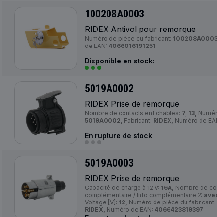
100208A0003
RIDEX Antivol pour remorque
Numéro de pièce du fabricant:
100208A0003
de EAN:
4066016191251
Disponible en stock:
5019A0002
RIDEX Prise de remorque
Nombre de contacts enfichables:
7, 13,
Numéro
5019A0002,
Fabricant:
RIDEX,
Numéro de EA
En rupture de stock
5019A0003
RIDEX Prise de remorque
Capacité de charge à 12 V:
16A,
Nombre de con
complémentaire / Info complémentaire 2:
avec
Voltage [V]:
12,
Numéro de pièce du fabricant:
RIDEX,
Numéro de EAN:
4066423819397