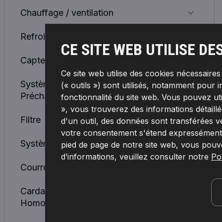
Chauffage / ventilation
Refroidissement Moteur
CE SITE WEB UTILISE DE
Capteurs, Relais, Unités De Commande
Ce site web utilise des cookies nécessaire
Système d'Allumage et Bougies de
(« outils ») sont utilisés, notamment pour i
Préchauffage
fonctionnalité du site web. Vous pouvez ut
», vous trouverez des informations détaillée
Filtre
d'un outil, des données sont transférées v
votre consentement s'étend expressément à
Système d'Alimentation
pied de page de notre site web, vous pouv
d’informations, veuillez consulter notre
Pol
Courroies, Chaînes, Galets
Cardan De Transmission et Joint
Homocinétique