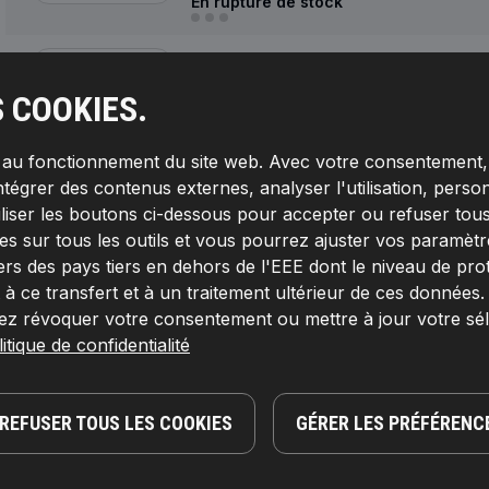
En rupture de stock
5019A0005
RIDEX Prise de remorque
S COOKIES.
Diamètre de câble jusqu'à [mm]:
15,
Capacité d
mm2), 25 A (2,5 mm2),
Diamètre de câble à p
contacts enfichables:
13,
Article complémentai
s au fonctionnement du site web. Avec votre consentement, 
avec décharge de traction,
Connexion/pinc
ntégrer des contenus externes, analyser l'utilisation, person
Article complémentaire / Info complémentaire
montage:
Baïonnette, Raccord fileté,
Matérie
iliser les boutons ci-dessous pour accepter ou refuser tous
Voltage [V]:
12,
Numéro de pièce du fabricant:
RIDEX,
Numéro de EAN:
4066423822762
s sur tous les outils et vous pourrez ajuster vos paramètres 
En rupture de stock
ers des pays tiers en dehors de l'EEE dont le niveau de pro
 ce transfert et à un traitement ultérieur de ces données
5019A0006
ez révoquer votre consentement ou mettre à jour votre sé
itique de confidentialité
RIDEX Prise de remorque
Nombre de contacts enfichables:
13,
Capacité 
Voltage [V]:
12,
Numéro de pièce du fabricant:
RIDEX,
Numéro de EAN:
4066423823240
REFUSER TOUS LES COOKIES
GÉRER LES PRÉFÉRENC
En rupture de stock