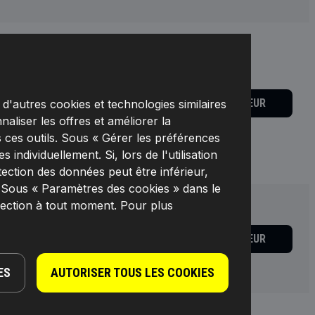
e charge à 12 V:
16 A (1,5
artir de [mm]:
6,
Nombre de
re / Info complémentaire 2:
TARIF REVENDEUR
d'autres cookies et technologies similaires
e:
avec passe-câble à vis,
naliser les offres et améliorer la
:
avec joints,
Type de
l:
Matière plastique,
 ces outils. Sous « Gérer les préférences
5019A0005,
Fabricant:
individuellement. Si, lors de l'utilisation
tection des données peut être inférieur,
. Sous « Paramètres des cookies » dans le
lection à tout moment. Pour plus
TARIF REVENDEUR
de charge à 12 V:
16A,
5019A0006,
Fabricant:
ES
AUTORISER TOUS LES COOKIES