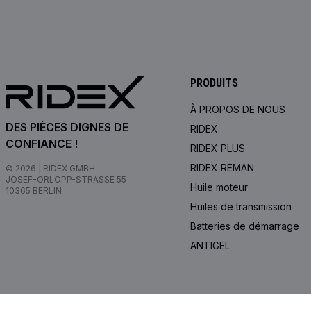
PRODUITS
À PROPOS DE NOUS
DES PIÈCES DIGNES DE
RIDEX
CONFIANCE !
RIDEX PLUS
RIDEX REMAN
© 2026 | RIDEX GMBH
JOSEF-ORLOPP-STRASSE 55
Huile moteur
10365 BERLIN
Huiles de transmission
Batteries de démarrage
ANTIGEL