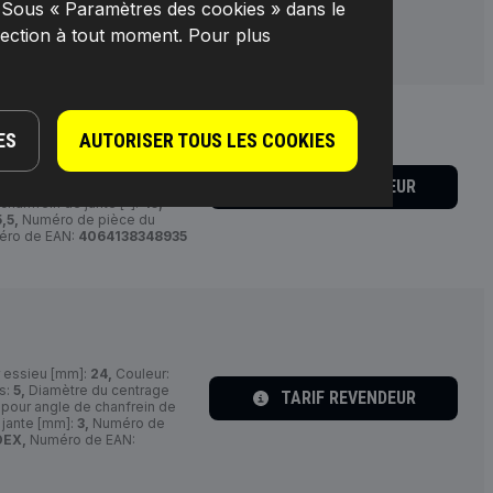
. Sous « Paramètres des cookies » dans le
bricant:
RIDEX,
Numéro de
lection à tout moment. Pour plus
ES
AUTORISER TOUS LES COOKIES
r essieu [mm]:
20,
Filetage:
TARIF REVENDEUR
m,
Nombre de trous:
10,
hanfrein de jante [°]:
45,
5,5,
Numéro de pièce du
ro de EAN:
4064138348935
r essieu [mm]:
24,
Couleur:
s:
5,
Diamètre du centrage
TARIF REVENDEUR
pour angle de chanfrein de
 jante [mm]:
3,
Numéro de
DEX,
Numéro de EAN: