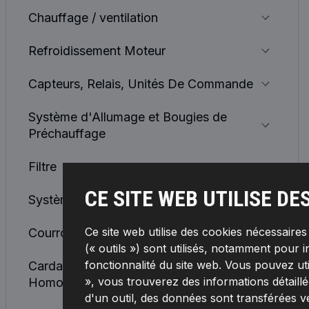
Chauffage / ventilation
Refroidissement Moteur
Capteurs, Relais, Unités De Commande
Système d'Allumage et Bougies de
Préchauffage
Filtre
CE SITE WEB UTILISE DE
Système d'Alimentation
Ce site web utilise des cookies nécessaire
Courroies, Chaînes, Galets
(« outils ») sont utilisés, notamment pour i
fonctionnalité du site web. Vous pouvez ut
Cardan De Transmission et Joint
», vous trouverez des informations détaillée
Homocinétique
d'un outil, des données sont transférées v