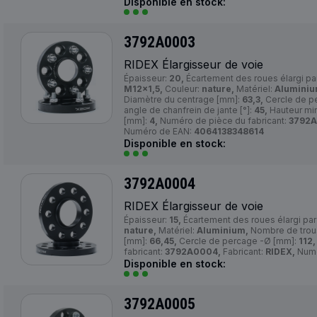
Disponible en stock:
3792A0003
RIDEX Élargisseur de voie
Épaisseur:
20,
Écartement des roues élargi pa
M12x1,5,
Couleur:
nature,
Matériel:
Aluminiu
Diamètre du centrage [mm]:
63,3,
Cercle de p
angle de chanfrein de jante [°]:
45,
Hauteur min
[mm]:
4,
Numéro de pièce du fabricant:
3792A
Numéro de EAN:
4064138348614
Disponible en stock:
3792A0004
RIDEX Élargisseur de voie
Épaisseur:
15,
Écartement des roues élargi pa
nature,
Matériel:
Aluminium,
Nombre de trou
[mm]:
66,45,
Cercle de percage -Ø [mm]:
112,
fabricant:
3792A0004,
Fabricant:
RIDEX,
Numé
Disponible en stock:
3792A0005