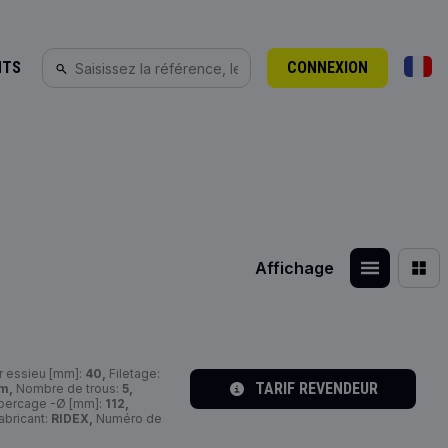
NTS
CONNEXION
Affichage
r essieu [mm]:
40,
Filetage:
TARIF REVENDEUR
m,
Nombre de trous:
5,
percage -Ø [mm]:
112,
abricant:
RIDEX,
Numéro de