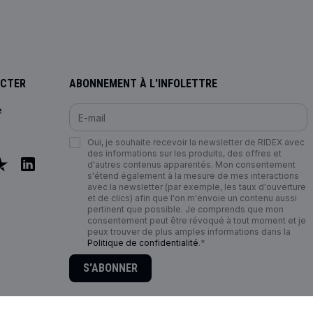
ACTER
ABONNEMENT À L'INFOLETTRE
e
Oui, je souhaite recevoir la newsletter de RIDEX avec
des informations sur les produits, des offres et
d'autres contenus apparentés. Mon consentement
s'étend également à la mesure de mes interactions
avec la newsletter (par exemple, les taux d'ouverture
et de clics) afin que l'on m'envoie un contenu aussi
pertinent que possible. Je comprends que mon
consentement peut être révoqué à tout moment et je
peux trouver de plus amples informations dans la
Politique de confidentialité
.*
S'ABONNER