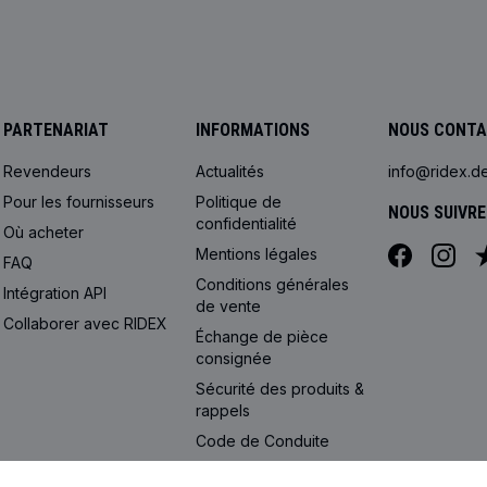
PARTENARIAT
INFORMATIONS
NOUS CONT
Revendeurs
Actualités
info@ridex.d
Pour les fournisseurs
Politique de
NOUS SUIVRE
confidentialité
Où acheter
Mentions légales
FAQ
Conditions générales
Intégration API
de vente
Collaborer avec RIDEX
Échange de pièce
consignée
Sécurité des produits &
rappels
Code de Сonduite
Paramètres des cookies