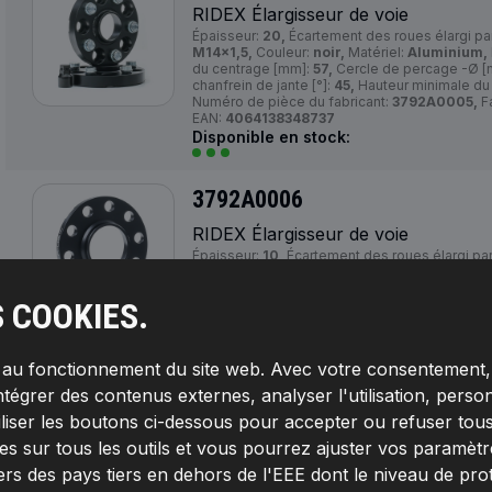
RIDEX Élargisseur de voie
Épaisseur:
20,
Écartement des roues élargi pa
M14x1,5,
Couleur:
noir,
Matériel:
Aluminium,
du centrage [mm]:
57,
Cercle de percage -Ø 
chanfrein de jante [°]:
45,
Hauteur minimale du 
Numéro de pièce du fabricant:
3792A0005,
Fa
EAN:
4064138348737
Disponible en stock:
3792A0006
RIDEX Élargisseur de voie
Épaisseur:
10,
Écartement des roues élargi pa
noir,
Nombre de trous:
5,
Diamètre du centra
percage -Ø [mm]:
120,
Numéro de pièce du fa
S COOKIES.
Fabricant:
RIDEX,
Numéro de EAN:
40641383
Disponible en stock:
s au fonctionnement du site web. Avec votre consentement, 
3792A0007
ntégrer des contenus externes, analyser l'utilisation, person
RIDEX Élargisseur de voie
iliser les boutons ci-dessous pour accepter ou refuser tous
Épaisseur:
15,
Écartement des roues élargi pa
s sur tous les outils et vous pourrez ajuster vos paramètres 
M12x1,5,
Couleur:
noir,
Matériel:
Aluminium,
ers des pays tiers en dehors de l'EEE dont le niveau de pro
du centrage [mm]:
63,3,
Cercle de percage -Ø
chanfrein de jante [°]:
45,
Hauteur minimale du 