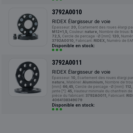
3792A0010
RIDEX Élargisseur de voie
Épaisseur:
20,
Écartement des roues élargi pa
M12x1,5,
Couleur:
nature,
Nombre de trous:
5
72,5,
Cercle de percage -Ø [mm]:
120,
Numéro
3792A0010,
Fabricant:
RIDEX,
Numéro de EA
Disponible en stock:
3792A0011
RIDEX Élargisseur de voie
Épaisseur:
10,
Écartement des roues élargi pa
nature,
Matériel:
Aluminium,
Nombre de trou
[mm]:
66,45,
Cercle de percage -Ø [mm]:
112,
jante [°]:
45,
Hauteur minimale du chanfrein de
pièce du fabricant:
3792A0011,
Fabricant:
RID
4064138349079
Disponible en stock: