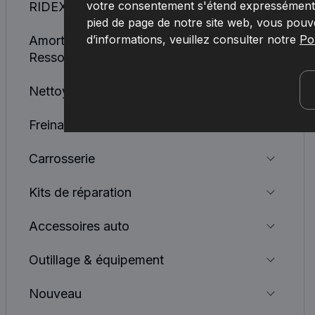
votre consentement s'étend expressément à
RIDEX REMAN
pied de page de notre site web, vous pouv
d’informations, veuillez consulter notre
Pol
Amortisseurs, Ressorts, Lames De
Ressorts
Nettoyage des vitres
Freinage
Carrosserie
Kits de réparation
Accessoires auto
Outillage & équipement
Nouveau