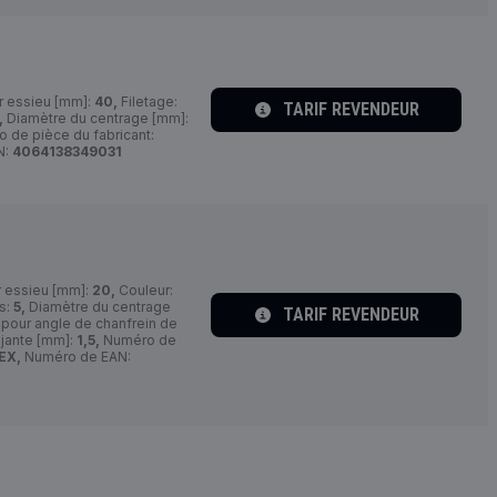
r essieu [mm]:
40,
Filetage:
TARIF REVENDEUR
,
Diamètre du centrage [mm]:
 de pièce du fabricant:
N:
4064138349031
r essieu [mm]:
20,
Couleur:
s:
5,
Diamètre du centrage
TARIF REVENDEUR
pour angle de chanfrein de
 jante [mm]:
1,5,
Numéro de
EX,
Numéro de EAN: