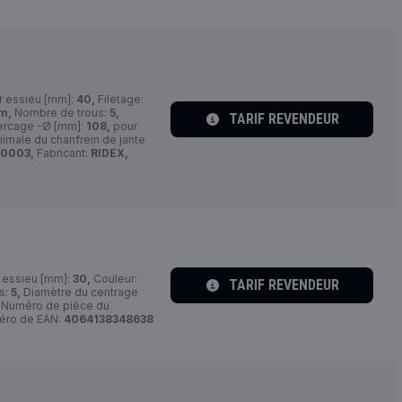
r essieu [mm]:
40,
Filetage:
m,
Nombre de trous:
5,
TARIF REVENDEUR
ercage -Ø [mm]:
108,
pour
imale du chanfrein de jante
0003,
Fabricant:
RIDEX,
r essieu [mm]:
30,
Couleur:
TARIF REVENDEUR
s:
5,
Diamètre du centrage
Numéro de pièce du
ro de EAN:
4064138348638