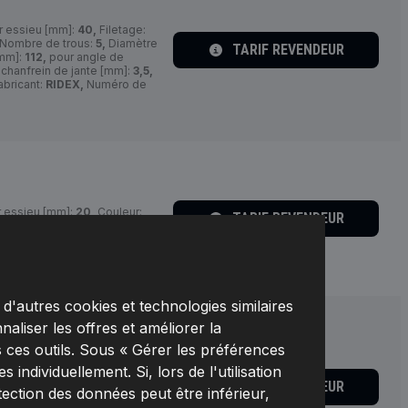
r essieu [mm]:
40,
Filetage:
Nombre de trous:
5,
Diamètre
TARIF REVENDEUR
[mm]:
112,
pour angle de
chanfrein de jante [mm]:
3,5,
bricant:
RIDEX,
Numéro de
r essieu [mm]:
20,
Couleur:
TARIF REVENDEUR
ge [mm]:
72,5,
Cercle de
bricant:
3792A0006,
48850
d'autres cookies et technologies similaires
naliser les offres et améliorer la
 ces outils. Sous « Gérer les préférences
r essieu [mm]:
30,
Filetage:
individuellement. Si, lors de l'utilisation
Nombre de trous:
5,
Diamètre
TARIF REVENDEUR
tection des données peut être inférieur,
 [mm]:
108,
pour angle de
chanfrein de jante [mm]:
4,