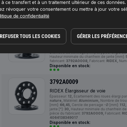
 ce transfert et à un traitement ultérieur de ces données
Numéro de pièce du fabricant:
3792A0007,
Fa
ez révoquer votre consentement ou mettre à jour votre sé
EAN:
4064138348874
Disponible en stock:
itique de confidentialité
3792A0008
REFUSER TOUS LES COOKIES
GÉRER LES PRÉFÉRENC
RIDEX Élargisseur de voie
Épaisseur:
10,
Écartement des roues élargi pa
M14x1,5,
Couleur:
nature,
Matériel:
Aluminiu
Diamètre du centrage [mm]:
57,
pour angle de c
Hauteur minimale du chanfrein de jante [mm]:
fabricant:
3792A0008,
Fabricant:
RIDEX,
Numé
Disponible en stock:
3792A0009
RIDEX Élargisseur de voie
Épaisseur:
12,
Écartement des roues élargi pa
nature,
Matériel:
Aluminium,
Nombre de trou
[mm]:
66,45,
Cercle de percage -Ø [mm]:
112,
jante [°]:
30,
Hauteur minimale du chanfrein de
pièce du fabricant:
3792A0009,
Fabricant:
RI
4064138349017
Disponible en stock: