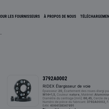
OUR LES FOURNISSEURS
À PROPOS DE NOUS
TÉLÉCHARGEME
3792A0002
RIDEX Élargisseur de voie
Épaisseur:
20,
Écartement des roues élargi pa
M14x1,5,
Couleur:
nature,
Matériel:
Aluminiu
Diamètre du centrage [mm]:
66,45,
Cercle de 
Numéro de pièce du fabricant:
3792A0002,
F
EAN:
4064138347891