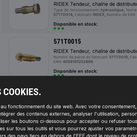
RIDEX Tendeur, chaîne de distribut
Type de fonctionnement:
hydraulique,
Numéro
571T0014,
Fabricant:
RIDEX,
Numéro de EAN:
Disponible en stock:
571T0015
RIDEX Tendeur, chaîne de distribut
Numéro de pièce du fabricant:
571T0015,
Fabr
EAN:
4059191252886
Disponible en stock:
571T0018
S COOKIES.
RIDEX Tendeur, chaîne de distribut
Longueur [mm]:
82,
Filetage extérieur [mm]:
M
s au fonctionnement du site web. Avec votre consentement, 
Ouverture de la clé:
32,
Numéro de pièce du fa
ntégrer des contenus externes, analyser l'utilisation, person
Fabricant:
RIDEX,
Numéro de EAN:
405919125
Disponible en stock:
iliser les boutons ci-dessous pour accepter ou refuser tous
s sur tous les outils et vous pourrez ajuster vos paramètres 
571T0019
ers des pays tiers en dehors de l'EEE dont le niveau de pro