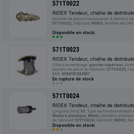
571T0022
RIDEX Tendeur, chaîne de distribut
Nombre de pièces nécessaires:
1,
Numéro de p
571T0022,
Fabricant:
RIDEX,
Numéro de EAN
Disponible en stock:
571T0023
RIDEX Tendeur, chaîne de distribut
Côté d'assemblage:
gauche supérieur,
Nomb
Numéro de pièce du fabricant:
571T0023,
Fab
EAN:
4059191253357
En rupture de stock
571T0024
RIDEX Tendeur, chaîne de distribut
Longueur [mm]:
57,
Type de fonctionnement:
Matière plastique, Métal,
Diamètre extérieur
du fabricant:
571T0024,
Fabricant:
RIDEX,
Num
Disponible en stock: