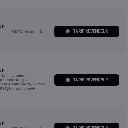
ion
TARIF REVENDEUR
ricant:
RIDEX,
Numéro de
ion
de fonctionnement:
TARIF REVENDEUR
al extérieur,
Article
joint d'étanchéite,
Numéro
IDEX,
Numéro de EAN:
ion