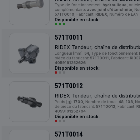
Type de fonctionnement:
hydraulique,
Articl
complémentaire:
avec joint d'étanchéite,
Num
571T0010,
Fabricant:
RIDEX,
Numéro de EAN
Disponible en stock:
571T0011
RIDEX Tendeur, chaîne de distribut
Longueur [mm]:
54,
Type de fonctionnement:
pièce du fabricant:
571T0011,
Fabricant:
RIDE
4059191252626
Disponible en stock:
571T0012
RIDEX Tendeur, chaîne de distribut
Poids [g]:
1700,
Nombre de trous:
48, 108,
No
de pièce du fabricant:
571T0012,
Fabricant:
R
4059191252794
Disponible en stock:
571T0014