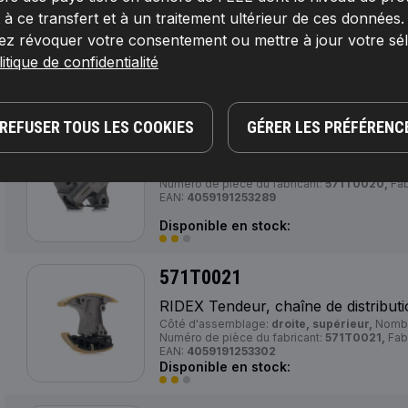
 ce transfert et à un traitement ultérieur de ces données
RIDEX Tendeur, chaîne de distribut
ez révoquer votre consentement ou mettre à jour votre sé
Numéro de pièce du fabricant:
571T0019,
Fab
EAN:
4059191253227
itique de confidentialité
Disponible en stock:
REFUSER TOUS LES COOKIES
GÉRER LES PRÉFÉRENC
571T0020
RIDEX Tendeur, chaîne de distribut
Numéro de pièce du fabricant:
571T0020,
Fab
EAN:
4059191253289
Disponible en stock:
571T0021
RIDEX Tendeur, chaîne de distribut
Côté d'assemblage:
droite, supérieur,
Nombr
Numéro de pièce du fabricant:
571T0021,
Fab
EAN:
4059191253302
Disponible en stock: