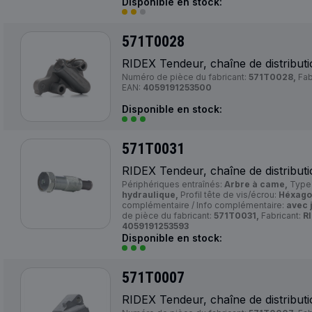
Disponible en stock:
571T0028
RIDEX Tendeur, chaîne de distribut
Numéro de pièce du fabricant:
571T0028,
Fab
EAN:
4059191253500
Disponible en stock:
571T0031
RIDEX Tendeur, chaîne de distribut
Périphériques entraînés:
Arbre à came,
Type 
hydraulique,
Profil tête de vis/écrou:
Héxagon
complémentaire / Info complémentaire:
avec 
de pièce du fabricant:
571T0031,
Fabricant:
R
4059191253593
Disponible en stock:
571T0007
RIDEX Tendeur, chaîne de distribut