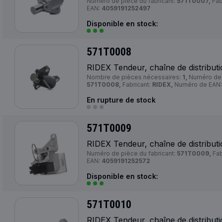
Numéro de pièce du fabricant:
571T0007,
Fab
EAN:
4059191252497
Disponible en stock:
571T0008
RIDEX Tendeur, chaîne de distribut
Nombre de pièces nécessaires:
1,
Numéro de p
571T0008,
Fabricant:
RIDEX,
Numéro de EAN
En rupture de stock
571T0009
RIDEX Tendeur, chaîne de distribut
Numéro de pièce du fabricant:
571T0009,
Fab
EAN:
4059191252572
Disponible en stock:
571T0010
RIDEX Tendeur, chaîne de distribut