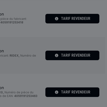
ion
TARIF REVENDEUR
ièce du fabricant:
:
4059191253418
ion
TARIF REVENDEUR
ricant:
RIDEX,
Numéro de
ion
TARIF REVENDEUR
20,
Numéro de pièce du
o de EAN:
4059191253463