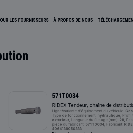
OUR LES FOURNISSEURS
À PROPOS DE NOUS
TÉLÉCHARGEME
bution
571T0034
RIDEX Tendeur, chaîne de distribut
Ligne/variante d'équipement du véhicule:
Gas
Type de fonctionnement:
hydraulique,
Profil
extérieur,
Longueur du filetage [mm]:
29,
Pas 
pièce du fabricant:
571T0034,
Fabricant:
RIDE
4064138050333