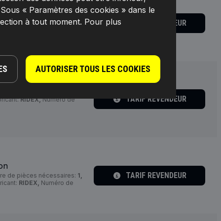
. Sous « Paramètres des cookies » dans le
ion
lection à tout moment. Pour plus
TARIF REVENDEUR
ricant:
RIDEX,
Numéro de
ES
AUTORISER TOUS LES COOKIES
ion
TARIF REVENDEUR
ricant:
RIDEX,
Numéro de
ion
TARIF REVENDEUR
e de pièces nécessaires:
1,
ricant:
RIDEX,
Numéro de