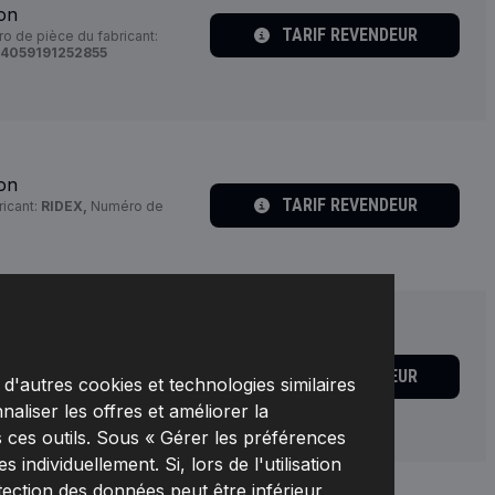
ion
TARIF REVENDEUR
 de pièce du fabricant:
4059191252855
ion
TARIF REVENDEUR
icant:
RIDEX,
Numéro de
ion
TARIF REVENDEUR
27 x 2,5,
Matériel:
Métal,
d'autres cookies et technologies similaires
bricant:
571T0018,
naliser les offres et améliorer la
3159
 ces outils. Sous « Gérer les préférences
individuellement. Si, lors de l'utilisation
tection des données peut être inférieur,