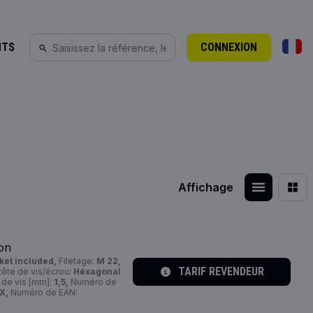
NTS
CONNEXION
Affichage
ion
ket included,
Filetage:
M 22,
TARIF REVENDEUR
 tête de vis/écrou:
Héxagonal
de vis [mm]:
1,5,
Numéro de
X,
Numéro de EAN: