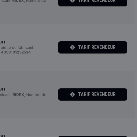
TARIF REVENDEUR
ricant:
RIDEX,
Numéro de
ion
TARIF REVENDEUR
ièce du fabricant:
:
4059191252534
ion
TARIF REVENDEUR
ricant:
RIDEX,
Numéro de
ion