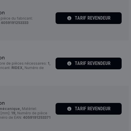
ion
TARIF REVENDEUR
ièce du fabricant:
:
4059191253333
ion
TARIF REVENDEUR
re de pièces nécessaires:
1,
ricant:
RIDEX,
Numéro de
ion
TARIF REVENDEUR
mécanique,
Matériel:
 [mm]:
19,
Numéro de pièce
éro de EAN:
4059191253371