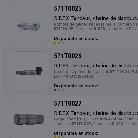
571T0025
RIDEX Tendeur, chaîne de distribut
Nombre de pièces nécessaires:
1,
Numéro de p
571T0025,
Fabricant:
RIDEX,
Numéro de EAN
Disponible en stock:
571T0026
RIDEX Tendeur, chaîne de distribut
Numéro de pièce du fabricant:
571T0026,
Fab
EAN:
4059191253432
Disponible en stock:
571T0027
RIDEX Tendeur, chaîne de distribut
Largeur [mm]:
60,5,
Diamètre extérieur [mm]:
fabricant:
571T0027,
Fabricant:
RIDEX,
Numér
Disponible en stock: