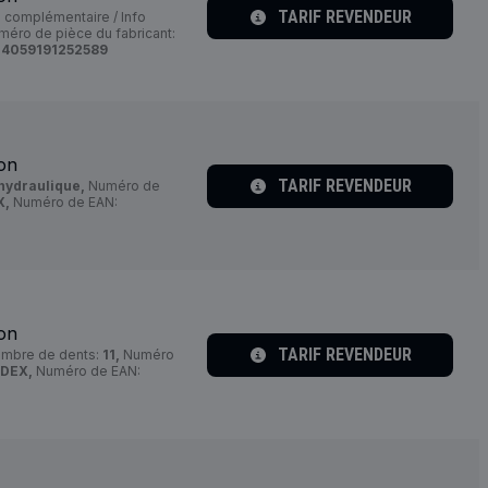
TARIF REVENDEUR
e complémentaire / Info
éro de pièce du fabricant:
:
4059191252589
ion
TARIF REVENDEUR
hydraulique,
Numéro de
X,
Numéro de EAN:
ion
TARIF REVENDEUR
mbre de dents:
11,
Numéro
IDEX,
Numéro de EAN: