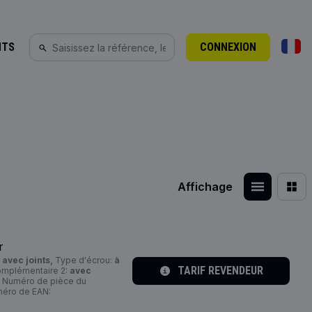
NTS
CONNEXION
Affichage
r
:
avec joints,
Type d'écrou:
à
TARIF REVENDEUR
complémentaire 2:
avec
Numéro de pièce du
éro de EAN: