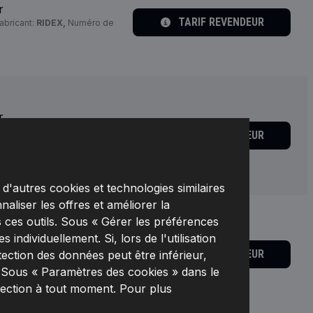
r
TARIF REVENDEUR
abricant:
RIDEX,
Numéro de
r
:
avec joints,
Type d'écrou:
à
TARIF REVENDEUR
complémentaire 2:
avec
 fabricant:
2420M0017,
60890
d'autres cookies et technologies similaires
naliser les offres et améliorer la
 ces outils. Sous « Gérer les préférences
r
individuellement. Si, lors de l'utilisation
:
avec joints,
Type d'écrou:
à
TARIF REVENDEUR
tection des données peut être inférieur,
complémentaire 2:
avec
. Sous « Paramètres des cookies » dans le
Numéro de pièce du
éro de EAN:
4059191860937
lection à tout moment. Pour plus