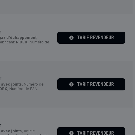
r
TARIF REVENDEUR
gaz d'échappement,
abricant:
RIDEX,
Numéro de
r
TARIF REVENDEUR
:
avec joints,
Numéro de
DEX,
Numéro de EAN:
r
:
avec joints,
Article
TARIF REVENDEUR