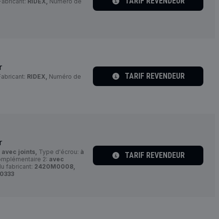
TARIF REVENDEUR
abricant:
RIDEX,
Numéro de
r
TARIF REVENDEUR
abricant:
RIDEX,
Numéro de
r
:
avec joints,
Type d'écrou:
à
TARIF REVENDEUR
complémentaire 2:
avec
 fabricant:
2420M0008,
0333