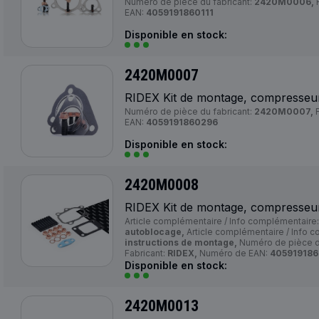
Numéro de pièce du fabricant:
2420M0006,
F
EAN:
4059191860111
Disponible en stock:
2420M0007
RIDEX Kit de montage, compresseu
Numéro de pièce du fabricant:
2420M0007,
F
EAN:
4059191860296
Disponible en stock:
2420M0008
RIDEX Kit de montage, compresseu
Article complémentaire / Info complémentaire
autoblocage,
Article complémentaire / Info 
instructions de montage,
Numéro de pièce du
Fabricant:
RIDEX,
Numéro de EAN:
405919186
Disponible en stock:
2420M0013