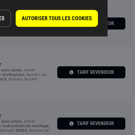
r
ES
AUTORISER TOUS LES COOKIES
TARIF REVENDEUR
abricant:
RIDEX,
Numéro de
r
:
avec joints,
Article
TARIF REVENDEUR
 vis/boulons,
Numéro de
DEX,
Numéro de EAN:
r
:
avec joints,
Article
TARIF REVENDEUR
 instructions de montage,
abricant:
RIDEX,
Numéro de