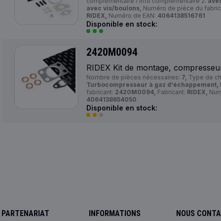
complémentaire / Info complémentaire 2:
avec
avec vis/boulons,
Numéro de pièce du fabric
RIDEX,
Numéro de EAN:
4064138516761
Disponible en stock:
2420M0094
RIDEX Kit de montage, compresseu
Nombre de pièces nécessaires:
7,
Type de ch
Turbocompresseur à gaz d'échappement,
fabricant:
2420M0094,
Fabricant:
RIDEX,
Num
4064138654050
Disponible en stock:
PARTENARIAT
INFORMATIONS
NOUS CONT