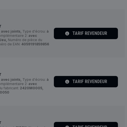
r
:
avec joints,
Type d'écrou:
à
TARIF REVENDEUR
complémentaire 2:
avec
Jeu,
Numéro de pièce du
éro de EAN:
4059191859856
r
:
avec joints,
Type d'écrou:
à
TARIF REVENDEUR
complémentaire 2:
avec
 fabricant:
2420M0005,
60050
r