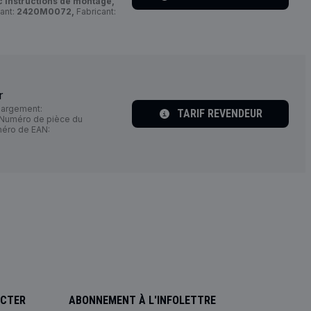
 instructions de montage,
ant:
2420M0072,
Fabricant:
r
argement:
TARIF REVENDEUR
Numéro de pièce du
éro de EAN:
ACTER
ABONNEMENT À L'INFOLETTRE