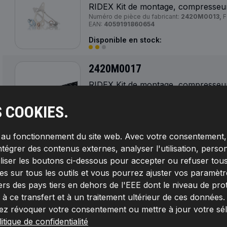
RIDEX Kit de montage, compresseu
Numéro de pièce du fabricant:
2420M0013,
F
EAN:
4059191860654
Disponible en stock:
2420M0017
RIDEX Kit de montage, compresseu
Article complémentaire / Info complémentaire
autoblocage,
Article complémentaire / Info 
S COOKIES.
instructions de montage,
Numéro de pièce du
Fabricant:
RIDEX,
Numéro de EAN:
40591918
Disponible en stock:
s au fonctionnement du site web. Avec votre consentement, 
ntégrer des contenus externes, analyser l'utilisation, person
2420M0018
iliser les boutons ci-dessous pour accepter ou refuser tous
RIDEX Kit de montage, compresseu
s sur tous les outils et vous pourrez ajuster vos paramètres 
Article complémentaire / Info complémentaire
ers des pays tiers en dehors de l'EEE dont le niveau de pro
autoblocage,
Article complémentaire / Info 
 ce transfert et à un traitement ultérieur de ces données
instructions de montage, avec vis/boulons,
fabricant:
2420M0018,
Fabricant:
RIDEX,
Num
ez révoquer votre consentement ou mettre à jour votre sé
Disponible en stock:
itique de confidentialité