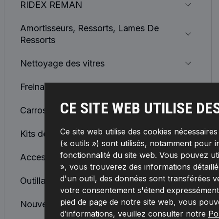
RIDEX REMAN
Amortisseurs, Ressorts, Lames De
Ressorts
Nettoyage des vitres
Freinage
CE SITE WEB UTILISE DE
Carrosserie
Ce site web utilise des cookies nécessaire
Kits de réparation
(« outils ») sont utilisés, notamment pour i
fonctionnalité du site web. Vous pouvez ut
Accessoires auto
», vous trouverez des informations détaillée
d'un outil, des données sont transférées v
Outillage & équipement
votre consentement s'étend expressément à
pied de page de notre site web, vous pouv
Nouveau
d’informations, veuillez consulter notre
Pol