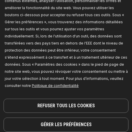
pneumatique
contenus externes, analyser l'utilisation, personnaliser les offres et
Numéro de pièce du fabricant:
332C0056,
améliorer la fonctionnalité du site web. Vous pouvez utiliser les
Fabricant:
RIDEX,
Numéro de EAN:
boutons ci-dessous pour accepter ou refuser tous ces outils. Sous «
4066423401486
Disponible en stock:
Gérer les préférences », vous trouverez des informations détaillées
sur tous les outils et vous pourrez ajuster vos paramètres
TARIF REVENDEUR
individuellement. Si, lors de l'utilisation d'un outil, des données sont
transférées vers des pays tiers en dehors de l'EEE dont le niveau de
332C0024
protection des données peut être inférieur, votre consentement
s'étend expressément à ce transfert et à un traitement ultérieur de ces
RIDEX Compresseur suspension
données. Sous « Paramètres des cookies » dans le pied de page de
pneumatique
Type de suspension:
pour véhicules avec
notre site web, vous pouvez révoquer votre consentement ou mettre à
suspension pneumatique,
Article
jour votre sélection à tout moment. Pour plus d’informations, veuillez
complémentaire / Info complémentaire 2:
avec
déshydrateur,
Voltage [V]:
12,
Numéro de pièce
consulter notre
Politique de confidentialité
du fabricant:
332C0024,
Fabricant:
RIDEX,
Numéro de EAN:
4066016848643
Disponible en stock:
REFUSER TOUS LES COOKIES
TARIF REVENDEUR
GÉRER LES PRÉFÉRENCES
332C0025