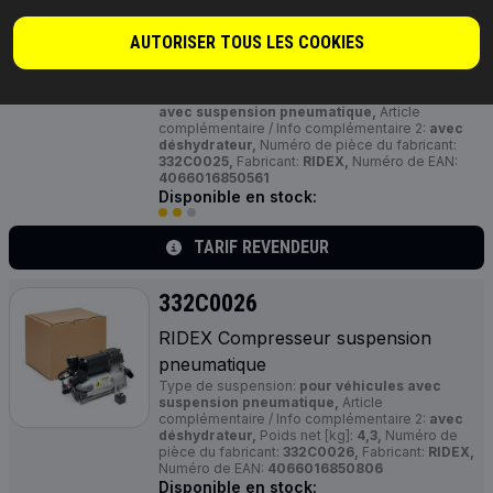
RIDEX Compresseur suspension
pneumatique
AUTORISER TOUS LES COOKIES
Article complémentaire / Info complémentaire:
Remplacement des relais nécessaire, avec
relais,
Type de suspension:
pour véhicules
avec suspension pneumatique,
Article
complémentaire / Info complémentaire 2:
avec
déshydrateur,
Numéro de pièce du fabricant:
332C0025,
Fabricant:
RIDEX,
Numéro de EAN:
4066016850561
Disponible en stock:
TARIF REVENDEUR
332C0026
RIDEX Compresseur suspension
pneumatique
Type de suspension:
pour véhicules avec
suspension pneumatique,
Article
complémentaire / Info complémentaire 2:
avec
déshydrateur,
Poids net [kg]:
4,3,
Numéro de
pièce du fabricant:
332C0026,
Fabricant:
RIDEX,
Numéro de EAN:
4066016850806
Disponible en stock: