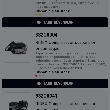
332C0156,
Fabricant:
RIDEX,
Numéro de EAN:
4069197778952
Disponible en stock:
TARIF REVENDEUR
332C0004
RIDEX Compresseur suspension
pneumatique
Type de suspension:
pour véhicules avec
suspension pneumatique,
Châssis:
pour
véhicules avec châssis standard,
Numéro de
pièce du fabricant:
332C0004,
Fabricant:
RIDEX,
Numéro de EAN:
4065739112833
Disponible en stock:
TARIF REVENDEUR
332C0041
RIDEX Compresseur suspension
pneumatique