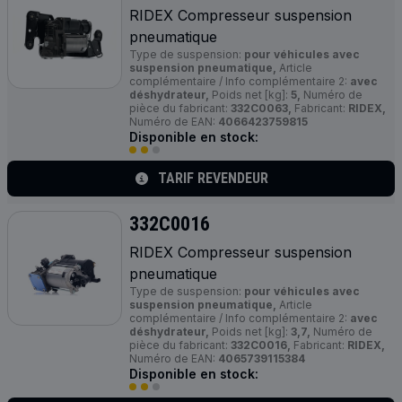
RIDEX Compresseur suspension
pneumatique
Type de suspension:
pour véhicules avec
suspension pneumatique,
Article
complémentaire / Info complémentaire 2:
avec
déshydrateur,
Poids net [kg]:
5,
Numéro de
pièce du fabricant:
332C0063,
Fabricant:
RIDEX,
Numéro de EAN:
4066423759815
Disponible en stock:
TARIF REVENDEUR
332C0016
RIDEX Compresseur suspension
pneumatique
Type de suspension:
pour véhicules avec
suspension pneumatique,
Article
complémentaire / Info complémentaire 2:
avec
déshydrateur,
Poids net [kg]:
3,7,
Numéro de
pièce du fabricant:
332C0016,
Fabricant:
RIDEX,
Numéro de EAN:
4065739115384
Disponible en stock: