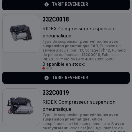
TARIF REVENDEUR
332C0018
RIDEX Compresseur suspension
pneumatique
Type de suspension:
pour véhicules avec
suspension pneumatique EAR,
Pression de
service jusqu'à [bar]:
17,
Voltage [V]:
12,
Numéro
de pièce du fabricant:
332C0018,
Fabricant:
RIDEX,
Numéro de EAN:
4065739115520
Disponible en stock:
TARIF REVENDEUR
332C0019
RIDEX Compresseur suspension
pneumatique
Type de suspension:
pour véhicules avec
suspension pneumatique,
Article
complémentaire / Info complémentaire 2:
avec
déshydrateur,
Poids net [kg]:
4,2,
Numéro de