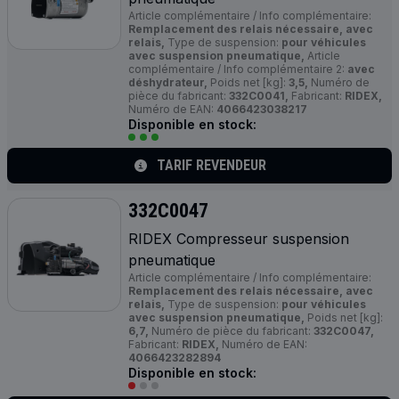
Article complémentaire / Info complémentaire:
Remplacement des relais nécessaire, avec
relais,
Type de suspension:
pour véhicules
avec suspension pneumatique,
Article
complémentaire / Info complémentaire 2:
avec
déshydrateur,
Poids net [kg]:
3,5,
Numéro de
pièce du fabricant:
332C0041,
Fabricant:
RIDEX,
Numéro de EAN:
4066423038217
Disponible en stock:
TARIF REVENDEUR
332C0047
RIDEX Compresseur suspension
pneumatique
Article complémentaire / Info complémentaire:
Remplacement des relais nécessaire, avec
relais,
Type de suspension:
pour véhicules
avec suspension pneumatique,
Poids net [kg]:
6,7,
Numéro de pièce du fabricant:
332C0047,
Fabricant:
RIDEX,
Numéro de EAN:
4066423282894
Disponible en stock: