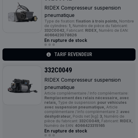
RIDEX Compresseur suspension
pneumatique
Type de fixation:
fixation à trois points,
Nombre
de cylindres:
1,
Numéro de pièce du fabricant:
332C0042,
Fabricant:
RIDEX,
Numéro de EAN:
4066423078626
En rupture de stock
TARIF REVENDEUR
332C0049
RIDEX Compresseur suspension
pneumatique
Article complémentaire / Info complémentaire:
Remplacement des relais nécessaire, avec
relais,
Type de suspension:
pour véhicules
avec suspension pneumatique,
Article
complémentaire / Info complémentaire 2:
avec
déshydrateur,
Poids net [kg]:
3,
Numéro de
pièce du fabricant:
332C0049,
Fabricant:
RIDEX,
Numéro de EAN:
4066423315165
En rupture de stock