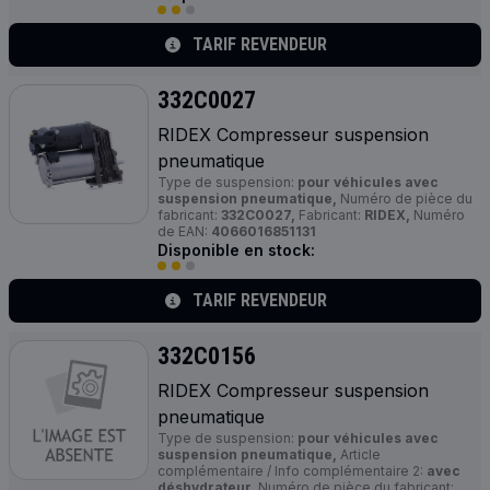
TARIF REVENDEUR
332C0027
RIDEX Compresseur suspension
pneumatique
Type de suspension:
pour véhicules avec
suspension pneumatique,
Numéro de pièce du
fabricant:
332C0027,
Fabricant:
RIDEX,
Numéro
de EAN:
4066016851131
Disponible en stock:
TARIF REVENDEUR
332C0156
RIDEX Compresseur suspension
pneumatique
Type de suspension:
pour véhicules avec
suspension pneumatique,
Article
complémentaire / Info complémentaire 2:
avec
déshydrateur,
Numéro de pièce du fabricant: