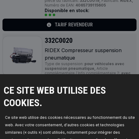
pièce du fabricant:
332C0019,
Fabricant:
RIDEX,
Numéro de EAN:
4065739115605
Disponible en stock:
TARIF REVENDEUR
332C0020
RIDEX Compresseur suspension
pneumatique
Type de suspension:
pour véhicules avec
suspension pneumatique,
Article
complémentaire / Info complémentaire 2:
avec
déshydrateur,
Poids net [kg]:
4,2,
Numéro de
pièce du fabricant:
332C0020,
Fabricant:
RIDEX,
CE SITE WEB UTILISE DES
Numéro de EAN:
4065739115681
Disponible en stock:
COOKIES.
TARIF REVENDEUR
Ce site web utilise des cookies nécessaires au fonctionnement du site
332C0056
web. Avec votre consentement, d'autres cookies et technologies
RIDEX Compresseur suspension
similaires (« outils ») sont utilisés, notamment pour intégrer des