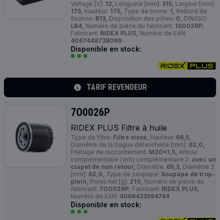
Voltage [V]:
12,
Longueur [mm]:
315,
Largeur [mm]:
175,
Hauteur:
175,
Type de borne:
1,
Rebord de
fixation:
B13,
Disposition des pôles:
0,
DIN/ISO:
LB4,
Numéro de pièce du fabricant:
1S0028P,
Fabricant:
RIDEX PLUS,
Numéro de EAN:
4067448738069
Disponible en stock:
TARIF REVENDEUR
7O0026P
RIDEX
PLUS
Filtre à huile
Type de filtre:
Filtre vissé,
Hauteur:
66,5,
Diamètre de la bague détanchéité [mm]:
62,0,
Filetage de raccordement:
M20x1,5,
Article
complémentaire / Info complémentaire 2:
avec un
clapet de non retour,
Diamètre:
65,3,
Diamètre 2
[mm]:
62,0,
Type de soupape:
Soupape de trop-
plein,
Poids net [g]:
210,
Numéro de pièce du
fabricant:
7O0026P,
Fabricant:
RIDEX PLUS,
Numéro de EAN:
4066423594744
Disponible en stock: