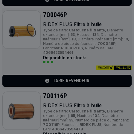
7O0046P
RIDEX
PLUS
Filtre à huile
Type de filtre:
Cartouche filtrante,
Diamètre
extérieur [mm]:
53,
Hauteur:
134,
Diamètre
intérieur 1 [mm]:
18,
Diamètre intérieur 2 [mm]:
19,
Numéro de pièce du fabricant:
7O0046P,
Fabricant:
RIDEX PLUS,
Numéro de EAN:
4066423594461
Disponible en stock:
TARIF REVENDEUR
7O0116P
RIDEX
PLUS
Filtre à huile
Type de filtre:
Cartouche filtrante,
Diamètre
extérieur [mm]:
65,
Hauteur:
104,
Diamètre
intérieur [mm]:
33,
Numéro de pièce du fabricant:
7O0116P,
Fabricant:
RIDEX PLUS,
Numéro de
EAN:
4066423594478