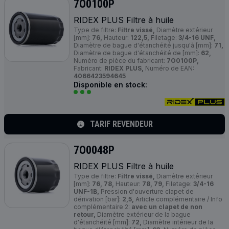
7O0100P
RIDEX
PLUS
Filtre à huile
Type de filtre:
Filtre vissé,
Diamètre extérieur
[mm]:
76,
Hauteur:
122,5,
Filetage:
3/4-16 UNF,
Diamètre de bague d'étanchéité jusqu'à [mm]:
71,
Diamètre de bague d'étanchéité de [mm]:
62,
Numéro de pièce du fabricant:
7O0100P,
Fabricant:
RIDEX PLUS,
Numéro de EAN:
4066423594645
Disponible en stock:
TARIF REVENDEUR
7O0048P
RIDEX
PLUS
Filtre à huile
Type de filtre:
Filtre vissé,
Diamètre extérieur
[mm]:
76, 78,
Hauteur:
78, 79,
Filetage:
3/4-16
UNF-1B,
Pression d'ouverture clapet de
dérivation [bar]:
2,5,
Article complémentaire / Info
complémentaire 2:
avec un clapet de non
retour,
Diamètre extérieur de la bague
d'étanchéité [mm]:
72,
Diamètre intérieur de la