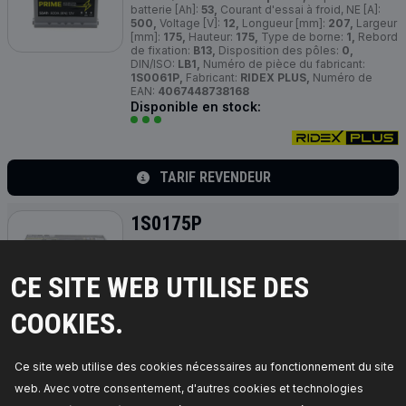
batterie [Ah]:
53,
Courant d'essai à froid, NE [A]:
500,
Voltage [V]:
12,
Longueur [mm]:
207,
Largeur
[mm]:
175,
Hauteur:
175,
Type de borne:
1,
Rebord
de fixation:
B13,
Disposition des pôles:
0,
DIN/ISO:
LB1,
Numéro de pièce du fabricant:
1S0061P,
Fabricant:
RIDEX PLUS,
Numéro de
EAN:
4067448738168
Disponible en stock:
TARIF REVENDEUR
1S0175P
RIDEX
PLUS
Batterie
Batterie/Pile:
Batterie au plomb,
Capacité de
CE SITE WEB UTILISE DES
batterie [Ah]:
90,
Courant d'essai à froid, NE [A]:
820,
Voltage [V]:
12,
Longueur [mm]:
315,
Largeur
[mm]:
175,
Hauteur:
190,
Rebord de fixation:
B13,
COOKIES.
Disposition des pôles:
0,
DIN/ISO:
L4,
Poids
rempli [kg]:
20,
Numéro de pièce du fabricant:
1S0175P,
Fabricant:
RIDEX PLUS,
Numéro de EAN:
4067448738175
Ce site web utilise des cookies nécessaires au fonctionnement du site
Disponible en stock:
web. Avec votre consentement, d'autres cookies et technologies