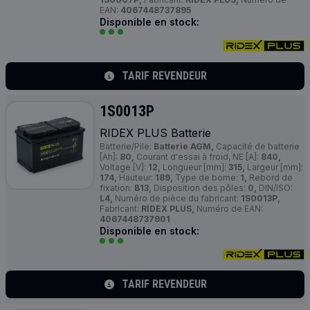
EAN:
4067448737895
Disponible en stock:
TARIF REVENDEUR
1S0013P
RIDEX
PLUS
Batterie
Batterie/Pile:
Batterie AGM,
Capacité de batterie
[Ah]:
80,
Courant d'essai à froid, NE [A]:
840,
Voltage [V]:
12,
Longueur [mm]:
315,
Largeur [mm]:
174,
Hauteur:
189,
Type de borne:
1,
Rebord de
fixation:
B13,
Disposition des pôles:
0,
DIN/ISO:
L4,
Numéro de pièce du fabricant:
1S0013P,
Fabricant:
RIDEX PLUS,
Numéro de EAN:
4067448737901
Disponible en stock:
TARIF REVENDEUR