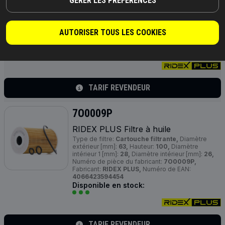
GÉRER LES PRÉFÉRENCES
19,6, 26,
Diamètre intérieur [mm]:
26,
Hauteur 1
[mm]:
83,
Diamètre extérieur 1 [mm]:
65,
Article
complémentaire / Info complémentaire:
avec
joint d'étanchéite,
Numéro de pièce du
AUTORISER TOUS LES COOKIES
fabricant:
7O0013P,
Fabricant:
RIDEX PLUS,
Numéro de EAN:
4066423594324
Disponible en stock:
TARIF REVENDEUR
7O0009P
RIDEX
PLUS
Filtre à huile
Type de filtre:
Cartouche filtrante,
Diamètre
extérieur [mm]:
63,
Hauteur:
100,
Diamètre
intérieur 1 [mm]:
28,
Diamètre intérieur [mm]:
26,
Numéro de pièce du fabricant:
7O0009P,
Fabricant:
RIDEX PLUS,
Numéro de EAN:
4066423594454
Disponible en stock:
TARIF REVENDEUR