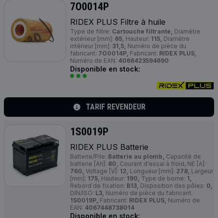
7O0014P
RIDEX
PLUS
Filtre à huile
Type de filtre:
Cartouche filtrante,
Diamètre
extérieur [mm]:
65,
Hauteur:
115,
Diamètre
intérieur [mm]:
31,5,
Numéro de pièce du
fabricant:
7O0014P,
Fabricant:
RIDEX PLUS,
Numéro de EAN:
4066423594690
Disponible en stock:
TARIF REVENDEUR
1S0019P
RIDEX
PLUS
Batterie
Batterie/Pile:
Batterie au plomb,
Capacité de
batterie [Ah]:
80,
Courant d'essai à froid, NE [A]:
760,
Voltage [V]:
12,
Longueur [mm]:
278,
Largeur
[mm]:
175,
Hauteur:
190,
Type de borne:
1,
Rebord de fixation:
B13,
Disposition des pôles:
0,
DIN/ISO:
L3,
Numéro de pièce du fabricant:
1S0019P,
Fabricant:
RIDEX PLUS,
Numéro de
EAN:
4067448738014
Disponible en stock: