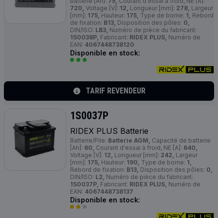
batterie [Ah]:
75,
Courant d'essai à froid, NE [A]:
720,
Voltage [V]:
12,
Longueur [mm]:
278,
Largeur
[mm]:
175,
Hauteur:
175,
Type de borne:
1,
Rebord
de fixation:
B13,
Disposition des pôles:
0,
DIN/ISO:
LB3,
Numéro de pièce du fabricant:
1S0038P,
Fabricant:
RIDEX PLUS,
Numéro de
EAN:
4067448738120
Disponible en stock:
TARIF REVENDEUR
1S0037P
RIDEX
PLUS
Batterie
Batterie/Pile:
Batterie AGM,
Capacité de batterie
[Ah]:
60,
Courant d'essai à froid, NE [A]:
640,
Voltage [V]:
12,
Longueur [mm]:
242,
Largeur
[mm]:
175,
Hauteur:
190,
Type de borne:
1,
Rebord de fixation:
B13,
Disposition des pôles:
0,
DIN/ISO:
L2,
Numéro de pièce du fabricant:
1S0037P,
Fabricant:
RIDEX PLUS,
Numéro de
EAN:
4067448738137
Disponible en stock: