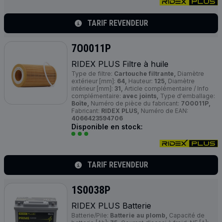
TARIF REVENDEUR
7O0011P
RIDEX
PLUS
Filtre à huile
Type de filtre:
Cartouche filtrante,
Diamètre
extérieur [mm]:
64,
Hauteur:
125,
Diamètre
intérieur [mm]:
31,
Article complémentaire / Info
complémentaire:
avec joints,
Type d'emballage:
Boîte,
Numéro de pièce du fabricant:
7O0011P,
Fabricant:
RIDEX PLUS,
Numéro de EAN:
4066423594706
Disponible en stock:
TARIF REVENDEUR
1S0038P
RIDEX
PLUS
Batterie
Batterie/Pile:
Batterie au plomb,
Capacité de