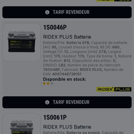
TARIF REVENDEUR
1S0046P
RIDEX
PLUS
Batterie
Batterie/Pile:
Batterie EFB,
Capacité de batterie
[Ah]:
65,
Courant d'essai à froid, NE [A]:
680,
Voltage [V]:
12,
Longueur [mm]:
278,
Largeur
[mm]:
175,
Hauteur:
175,
Type de borne:
1,
Rebord
de fixation:
B13,
Disposition des pôles:
0,
DIN/ISO:
LB3,
Numéro de pièce du fabricant:
1S0046P,
Fabricant:
RIDEX PLUS,
Numéro de
EAN:
4067448738151
Disponible en stock:
TARIF REVENDEUR
1S0061P
RIDEX
PLUS
Batterie
Batterie/Pile:
Batterie au plomb,
Capacité de