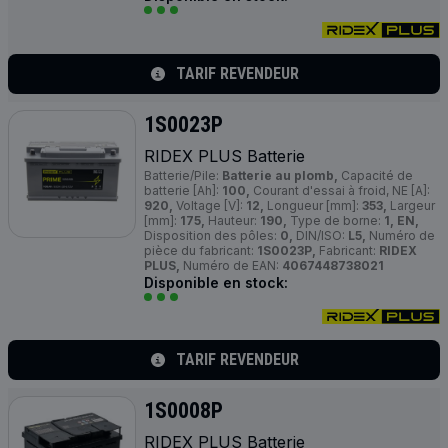
TARIF REVENDEUR
1S0023P
RIDEX
PLUS
Batterie
Batterie/Pile:
Batterie au plomb,
Capacité de
batterie [Ah]:
100,
Courant d'essai à froid, NE [A]:
920,
Voltage [V]:
12,
Longueur [mm]:
353,
Largeur
[mm]:
175,
Hauteur:
190,
Type de borne:
1, EN,
Disposition des pôles:
0,
DIN/ISO:
L5,
Numéro de
pièce du fabricant:
1S0023P,
Fabricant:
RIDEX
PLUS,
Numéro de EAN:
4067448738021
Disponible en stock:
TARIF REVENDEUR
1S0008P
RIDEX
PLUS
Batterie