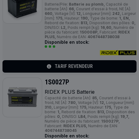
Batterie/Pile:
Batterie au plomb,
Capacité de
batterie [Ah]:
66,
Courant d'essai à froid, NE [A]:
660,
Voltage [V]:
12,
Longueur [mm]:
242,
Largeur
[mm]:
175,
Hauteur:
190,
Type de borne:
1, EN,
Rebord de fixation:
B13,
Disposition des pôles:
0,
DIN/ISO:
L2,
Poids rempli [kg]:
16,60,
Numéro de
pièce du fabricant:
1S0008P,
Fabricant:
RIDEX
PLUS,
Numéro de EAN:
4067448738038
Disponible en stock:
TARIF REVENDEUR
1S0027P
RIDEX
PLUS
Batterie
Capacité de batterie [Ah]:
85,
Courant d'essai à
froid, NE [A]:
780,
Voltage [V]:
12,
Longueur [mm]:
310,
Largeur [mm]:
175,
Hauteur:
175,
Type de
borne:
1,
Rebord de fixation:
B13,
Disposition des
pôles:
0,
DIN/ISO:
LB4,
Poids rempli [kg]:
19,7,
Numéro de pièce du fabricant:
1S0027P,
Fabricant:
RIDEX PLUS,
Numéro de EAN:
4067448738045
Disponible en stock: