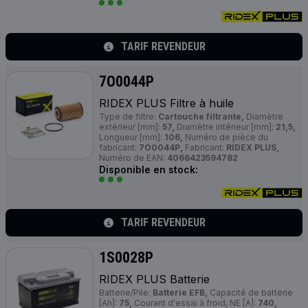
TARIF REVENDEUR
7O0044P
RIDEX
PLUS
Filtre à huile
Type de filtre:
Cartouche filtrante,
Diamètre
extérieur [mm]:
57,
Diamètre intérieur [mm]:
21,5,
Longueur [mm]:
106,
Numéro de pièce du
fabricant:
7O0044P,
Fabricant:
RIDEX PLUS,
Numéro de EAN:
4066423594782
Disponible en stock:
TARIF REVENDEUR
1S0028P
RIDEX
PLUS
Batterie
Batterie/Pile:
Batterie EFB,
Capacité de batterie
[Ah]:
75,
Courant d'essai à froid, NE [A]:
740,