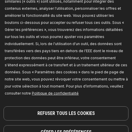
similaires (« outils ») sont utilisés, notamment pour intégrer des
contenus externes, analyser l'utilisation, personnaliser les offres et
TARIF REVENDEUR
améliorer la fonctionnalité du site web. Vous pouvez utiliser les
boutons ci-dessous pour accepter ou refuser tous ces outils. Sous «
7O0037P
Gérer les préférences », vous trouverez des informations détaillées
sur tous les outils et vous pourrez ajuster vos paramètres
RIDEX
PLUS
Filtre à huile
individuellement. Si, lors de l'utilisation d'un outil, des données sont
Type de filtre:
Filtre vissé,
Hauteur:
98,3,
Diamètre intérieur 2 [mm]:
60,5,
Filetage de
transférées vers des pays tiers en dehors de l'EEE dont le niveau de
raccordement:
3/4"-16UNF-2B,
Couple de
serrage [Nm]:
20,
Numéro de pièce du fabricant:
protection des données peut être inférieur, votre consentement
7O0037P,
Fabricant:
RIDEX PLUS,
Numéro de
s'étend expressément à ce transfert et à un traitement ultérieur de ces
EAN:
4065739060264
Disponible en stock:
données. Sous « Paramètres des cookies » dans le pied de page de
notre site web, vous pouvez révoquer votre consentement ou mettre à
jour votre sélection à tout moment. Pour plus d’informations, veuillez
consulter notre
Politique de confidentialité
TARIF REVENDEUR
7O0013P
REFUSER TOUS LES COOKIES
RIDEX
PLUS
Filtre à huile
Type de filtre:
Cartouche filtrante,
Diamètre
extérieur [mm]:
72,
Diamètre intérieur 1 [mm]: