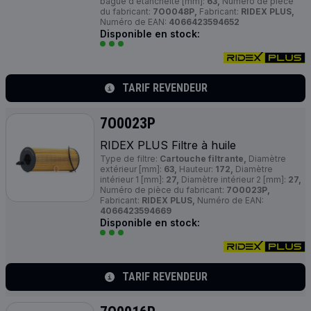
bague d'étanchéité [mm]:
63,
Numéro de pièce
du fabricant:
7O0048P,
Fabricant:
RIDEX PLUS,
Numéro de EAN:
4066423594652
Disponible en stock:
TARIF REVENDEUR
7O0023P
RIDEX
PLUS
Filtre à huile
Type de filtre:
Cartouche filtrante,
Diamètre
extérieur [mm]:
63,
Hauteur:
172,
Diamètre
intérieur 1 [mm]:
27,
Diamètre intérieur 2 [mm]:
27,
Numéro de pièce du fabricant:
7O0023P,
Fabricant:
RIDEX PLUS,
Numéro de EAN:
4066423594669
Disponible en stock:
TARIF REVENDEUR