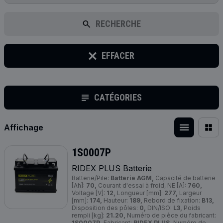
RECHERCHE
EFFACER
CATÉGORIES
Affichage
1S0007P
RIDEX
PLUS
Batterie
Batterie/Pile:
Batterie AGM,
Capacité de batterie
[Ah]:
70,
Courant d'essai à froid, NE [A]:
760,
Voltage [V]:
12,
Longueur [mm]:
277,
Largeur
[mm]:
174,
Hauteur:
189,
Rebord de fixation:
B13,
Disposition des pôles:
0,
DIN/ISO:
L3,
Poids
rempli [kg]:
21.20,
Numéro de pièce du fabricant:
1S0007P,
Fabricant:
RIDEX PLUS,
Numéro de