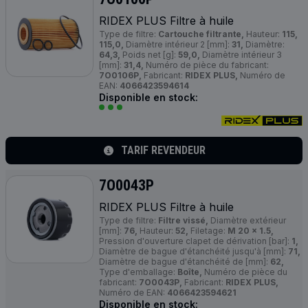
RIDEX
PLUS
Filtre à huile
Type de filtre:
Cartouche filtrante,
Hauteur:
115,
115,0,
Diamètre intérieur 2 [mm]:
31,
Diamètre:
64,3,
Poids net [g]:
59,0,
Diamètre intérieur 3
[mm]:
31,4,
Numéro de pièce du fabricant:
7O0106P,
Fabricant:
RIDEX PLUS,
Numéro de
EAN:
4066423594614
Disponible en stock:
TARIF REVENDEUR
7O0043P
RIDEX
PLUS
Filtre à huile
Type de filtre:
Filtre vissé,
Diamètre extérieur
[mm]:
76,
Hauteur:
52,
Filetage:
M 20 x 1.5,
Pression d'ouverture clapet de dérivation [bar]:
1,
Diamètre de bague d'étanchéité jusqu'à [mm]:
71,
Diamètre de bague d'étanchéité de [mm]:
62,
Type d'emballage:
Boîte,
Numéro de pièce du
fabricant:
7O0043P,
Fabricant:
RIDEX PLUS,
Numéro de EAN:
4066423594621
Disponible en stock: