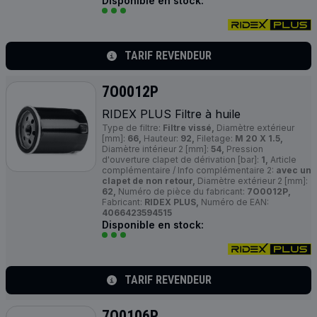
Disponible en stock:
TARIF REVENDEUR
7O0012P
RIDEX
PLUS
Filtre à huile
Type de filtre:
Filtre vissé,
Diamètre extérieur
[mm]:
66,
Hauteur:
92,
Filetage:
M 20 X 1.5,
Diamètre intérieur 2 [mm]:
54,
Pression
d'ouverture clapet de dérivation [bar]:
1,
Article
complémentaire / Info complémentaire 2:
avec un
clapet de non retour,
Diamètre extérieur 2 [mm]:
62,
Numéro de pièce du fabricant:
7O0012P,
Fabricant:
RIDEX PLUS,
Numéro de EAN:
4066423594515
Disponible en stock:
TARIF REVENDEUR
7O0106P