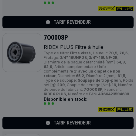
TARIF REVENDEUR
7O0008P
RIDEX
PLUS
Filtre à huile
Type de filtre:
Filtre vissé,
Hauteur:
70,5, 76,5,
Filetage:
3/4" 16UNF 2B, 3/4"-16UNF-2B,
Diamètre de la bague détanchéité [mm]:
54,9,
62,9,
Article complémentaire / Info
complémentaire 2:
avec un clapet de non
retour,
Diamètre:
65,2,
Diamètre 2 [mm]:
61,5,
Type de soupape:
Soupape de trop-plein,
Poids
net [g]:
209,
Couple de serrage [Nm]:
16,
Numéro
de pièce du fabricant:
7O0008P,
Fabricant:
RIDEX PLUS,
Numéro de EAN:
4066423594638
Disponible en stock:
TARIF REVENDEUR