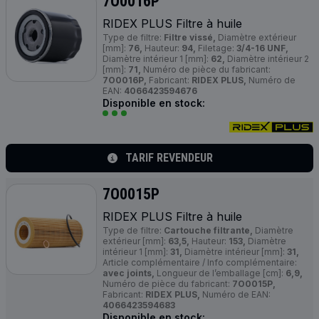
7O0016P
RIDEX
PLUS
Filtre à huile
Type de filtre:
Filtre vissé,
Diamètre extérieur
[mm]:
76,
Hauteur:
94,
Filetage:
3/4-16 UNF,
Diamètre intérieur 1 [mm]:
62,
Diamètre intérieur 2
[mm]:
71,
Numéro de pièce du fabricant:
7O0016P,
Fabricant:
RIDEX PLUS,
Numéro de
EAN:
4066423594676
Disponible en stock:
TARIF REVENDEUR
7O0015P
RIDEX
PLUS
Filtre à huile
Type de filtre:
Cartouche filtrante,
Diamètre
extérieur [mm]:
63,5,
Hauteur:
153,
Diamètre
intérieur 1 [mm]:
31,
Diamètre intérieur [mm]:
31,
Article complémentaire / Info complémentaire:
avec joints,
Longueur de l’emballage [cm]:
6,9,
Numéro de pièce du fabricant:
7O0015P,
Fabricant:
RIDEX PLUS,
Numéro de EAN:
4066423594683
Disponible en stock: