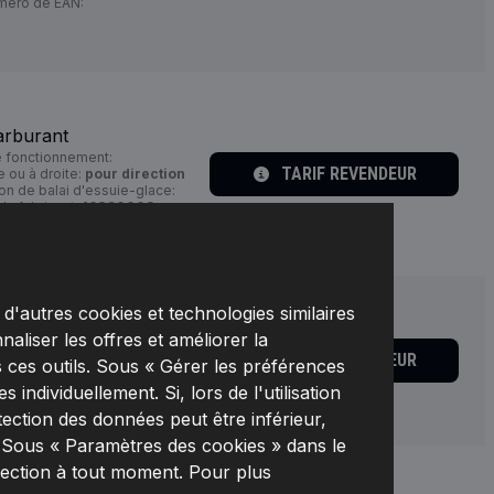
éro de EAN:
arburant
 fonctionnement:
TARIF REVENDEUR
 ou à droite:
pour direction
on de balai d'essuie-glace:
u fabricant:
168C0008,
58971
d'autres cookies et technologies similaires
naliser les offres et améliorer la
arburant
TARIF REVENDEUR
ricant:
RIDEX,
Numéro de
 ces outils. Sous « Gérer les préférences
individuellement. Si, lors de l'utilisation
tection des données peut être inférieur,
. Sous « Paramètres des cookies » dans le
lection à tout moment. Pour plus