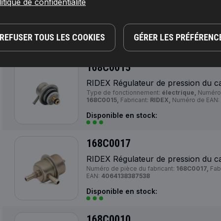
itique de confidentialité
RIDEX Régulateur de pression du c
Numéro de pièce du fabricant:
168C0014,
Fab
EAN:
4064138333849
REFUSER TOUS LES COOKIES
GÉRER LES PRÉFÉRENC
Disponible en stock:
168C0015
RIDEX Régulateur de pression du c
Type de fonctionnement:
électrique,
Numéro 
168C0015,
Fabricant:
RIDEX,
Numéro de EAN:
Disponible en stock:
168C0017
RIDEX Régulateur de pression du c
Numéro de pièce du fabricant:
168C0017,
Fab
EAN:
4064138387538
Disponible en stock:
168C0010