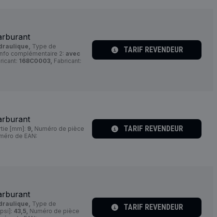
arburant
draulique,
Type de
TARIF REVENDEUR
Info complémentaire 2:
avec
ricant:
168C0003,
Fabricant:
arburant
TARIF REVENDEUR
tie [mm]:
9,
Numéro de pièce
éro de EAN:
arburant
draulique,
Type de
TARIF REVENDEUR
psi]:
43,5,
Numéro de pièce