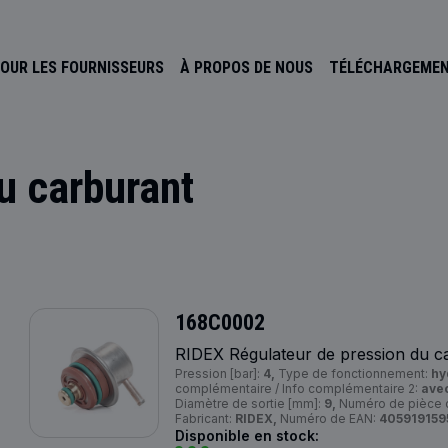
OUR LES FOURNISSEURS
À PROPOS DE NOUS
TÉLÉCHARGEME
u carburant
168C0002
RIDEX Régulateur de pression du c
Pression [bar]:
4,
Type de fonctionnement:
hy
complémentaire / Info complémentaire 2:
avec
Diamètre de sortie [mm]:
9,
Numéro de pièce d
Fabricant:
RIDEX,
Numéro de EAN:
405919159
Disponible en stock: