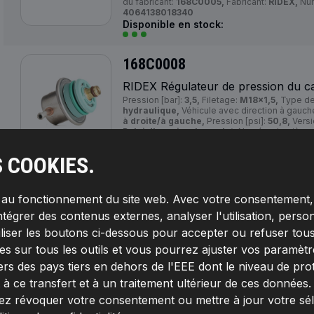
du fabricant:
168C0005,
Fabricant:
RIDEX,
Num
4064138018340
Disponible en stock:
168C0008
RIDEX Régulateur de pression du c
Pression [bar]:
3,5,
Filetage:
M18x1,5,
Type de
hydraulique,
Véhicule avec direction à gauche
à droite/à gauche,
Pression [psi]:
50,8,
Versi
Balai d'essuie-glace plat,
Numéro de pièce d
Fabricant:
RIDEX,
Numéro de EAN:
40641380
Disponible en stock:
S COOKIES.
168C0009
s au fonctionnement du site web. Avec votre consentement, 
ntégrer des contenus externes, analyser l'utilisation, person
RIDEX Régulateur de pression du c
Numéro de pièce du fabricant:
168C0009,
Fab
iliser les boutons ci-dessous pour accepter ou refuser tous
EAN:
4064138061551
s sur tous les outils et vous pourrez ajuster vos paramètres 
Disponible en stock:
ers des pays tiers en dehors de l'EEE dont le niveau de pro
 ce transfert et à un traitement ultérieur de ces données
ez révoquer votre consentement ou mettre à jour votre sé
168C0014