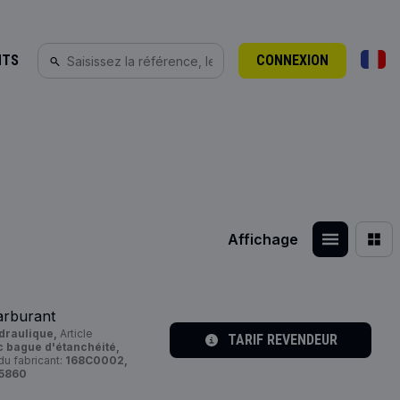
NTS
CONNEXION
Affichage
arburant
draulique,
Article
TARIF REVENDEUR
 bague d'étanchéité,
u fabricant:
168C0002,
5860