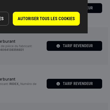
arburant
TARIF REVENDEUR
ricant:
RIDEX,
Numéro de
ES
AUTORISER TOUS LES COOKIES
arburant
TARIF REVENDEUR
de pièce du fabricant:
4064138356831
arburant
TARIF REVENDEUR
ricant:
RIDEX,
Numéro de