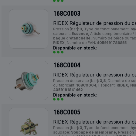
168C0003
RIDEX Régulateur de pression du c
Pression [bar]:
3,
Type de fonctionnement:
hy
carburant:
Essence,
Article complémentaire / 
bague d'étanchéité,
Numéro de pièce du fab
RIDEX,
Numéro de EAN:
4059191786855
Disponible en stock:
168C0004
RIDEX Régulateur de pression du c
Pression de service [bar]:
3,8,
Diamètre de sor
du fabricant:
168C0004,
Fabricant:
RIDEX,
Num
4059191841462
Disponible en stock:
168C0005
RIDEX Régulateur de pression du c
Pression [bar]:
3,
Type de fonctionnement:
hy
soupape:
Soupape de membrane,
Pression [