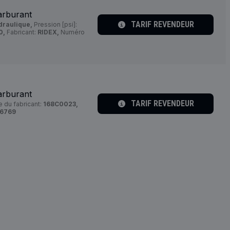
arburant
TARIF REVENDEUR
draulique,
Pression [psi]:
0,
Fabricant:
RIDEX,
Numéro
arburant
TARIF REVENDEUR
 du fabricant:
168C0023,
36769