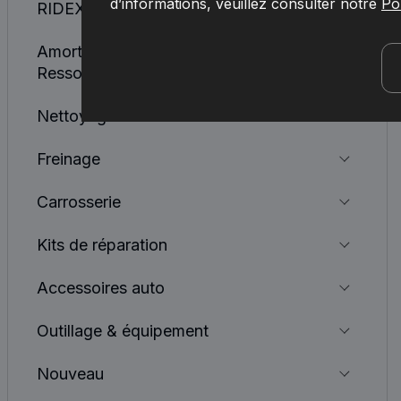
d’informations, veuillez consulter notre
Pol
RIDEX REMAN
Amortisseurs, Ressorts, Lames De
Ressorts
Nettoyage des vitres
Freinage
Carrosserie
Kits de réparation
Accessoires auto
Outillage & équipement
Nouveau