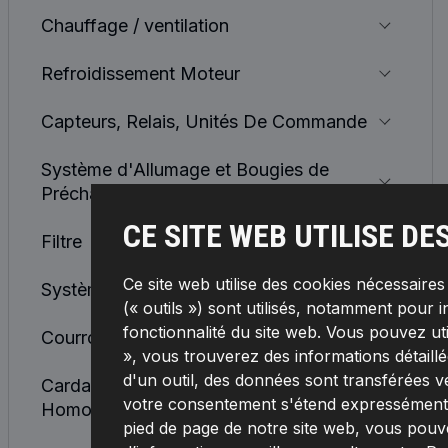
Chauffage / ventilation
Refroidissement Moteur
Capteurs, Relais, Unités De Commande
Système d'Allumage et Bougies de
Préchauffage
CE SITE WEB UTILISE DE
Filtre
Ce site web utilise des cookies nécessaire
Système d'Alimentation
(« outils ») sont utilisés, notamment pour i
fonctionnalité du site web. Vous pouvez ut
Courroies, Chaînes, Galets
», vous trouverez des informations détaillée
d'un outil, des données sont transférées v
Cardan De Transmission et Joint
votre consentement s'étend expressément à
Homocinétique
pied de page de notre site web, vous pouv