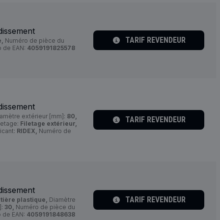
dissement
TARIF REVENDEUR
e,
Numéro de pièce du
 de EAN:
4059191825578
dissement
amètre extérieur [mm]:
80,
TARIF REVENDEUR
letage:
Filetage extérieur,
icant:
RIDEX,
Numéro de
dissement
TARIF REVENDEUR
tière plastique,
Diamètre
]:
30,
Numéro de pièce du
 de EAN:
4059191848638