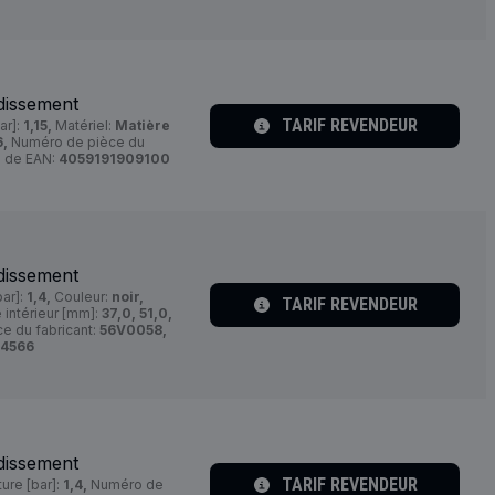
dissement
TARIF REVENDEUR
ar]:
1,15,
Matériel:
Matière
6,
Numéro de pièce du
 de EAN:
4059191909100
dissement
ar]:
1,4,
Couleur:
noir,
TARIF REVENDEUR
 intérieur [mm]:
37,0, 51,0,
e du fabricant:
56V0058,
34566
dissement
TARIF REVENDEUR
ure [bar]:
1,4,
Numéro de