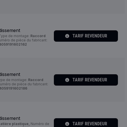
dissement
TARIF REVENDEUR
ype de montage:
Raccord
méro de pièce du fabricant:
4059191602162
dissement
TARIF REVENDEUR
pe de montage:
Raccord
uméro de pièce du fabricant:
4059191602186
dissement
TARIF REVENDEUR
atière plastique,
Numéro de