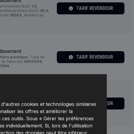
dissement
ommutation [bar]:
1,5,
TARIF REVENDEUR
mètre extérieur [mm]:
45,0,
icant:
RIDEX,
Numéro de
dissement
TARIF REVENDEUR
tière plastique,
Type de
du fabricant:
56V0009,
7594
dissement
TARIF REVENDEUR
d'autres cookies et technologies similaires
e,
Type de filetage:
Filetage
0010,
Fabricant:
RIDEX,
naliser les offres et améliorer la
 ces outils. Sous « Gérer les préférences
individuellement. Si, lors de l'utilisation
tection des données peut être inférieur,