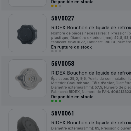
Disponible en stock:
56V0027
RIDEX Bouchon de liquide de refroi
Nombre de pièces nécessaires:
1,
Pression [b
plastique,
Diamètre extérieur [mm]:
42,8, 53,
fabricant:
56V0027,
Fabricant:
RIDEX,
Numéro
En rupture de stock
56V0058
RIDEX Bouchon de liquide de refroi
Épaisseur:
25,0, 9,5,
Points de commutation [b
Matériel:
Caoutchouc, Tôle d'acier,
Diamètre
Diamètre extérieur [mm]:
57,5,
Numéro de pièc
Fabricant:
RIDEX,
Numéro de EAN:
40641382
Disponible en stock:
56V0061
RIDEX Bouchon de liquide de refroi
Diamètre extérieur [mm]:
65,
Pression d'ouvert