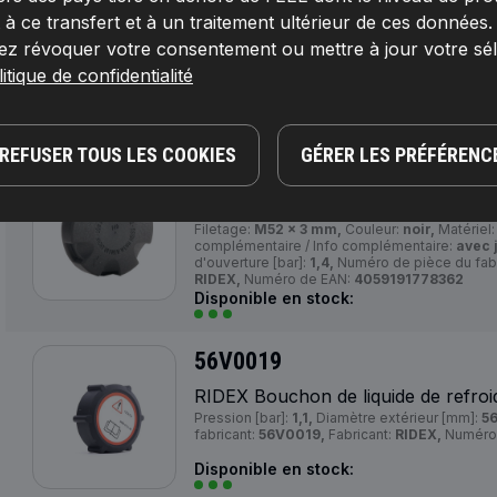
56V0013
 ce transfert et à un traitement ultérieur de ces données
RIDEX Bouchon de liquide de refroi
ez révoquer votre consentement ou mettre à jour votre sé
Couleur:
noir,
Pression d'ouverture [bar]:
2,
Nu
itique de confidentialité
56V0013,
Fabricant:
RIDEX,
Numéro de EAN:
Disponible en stock:
REFUSER TOUS LES COOKIES
GÉRER LES PRÉFÉRENC
56V0014
RIDEX Bouchon de liquide de refroi
Filetage:
M52 x 3 mm,
Couleur:
noir,
Matériel
complémentaire / Info complémentaire:
avec 
d'ouverture [bar]:
1,4,
Numéro de pièce du fabr
RIDEX,
Numéro de EAN:
4059191778362
Disponible en stock:
56V0019
RIDEX Bouchon de liquide de refroi
Pression [bar]:
1,1,
Diamètre extérieur [mm]:
56
fabricant:
56V0019,
Fabricant:
RIDEX,
Numéro
Disponible en stock: