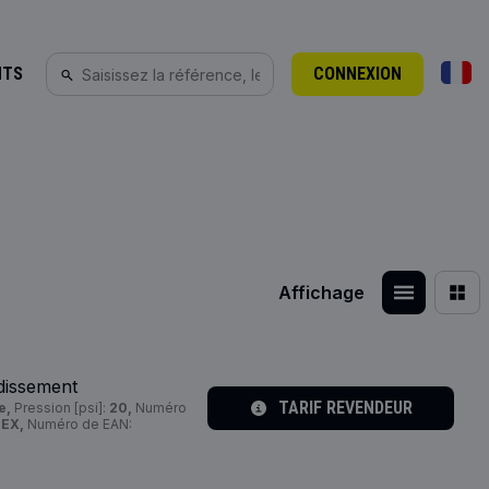
NTS
CONNEXION
Affichage
dissement
TARIF REVENDEUR
e,
Pression [psi]:
20,
Numéro
DEX,
Numéro de EAN: