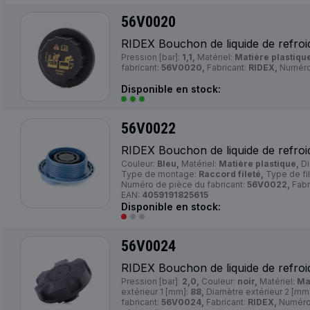
56V0020
RIDEX Bouchon de liquide de refroi
Pression [bar]:
1,1,
Matériel:
Matière plastiqu
fabricant:
56V0020,
Fabricant:
RIDEX,
Numéro
Disponible en stock:
56V0022
RIDEX Bouchon de liquide de refroi
Couleur:
Bleu,
Matériel:
Matière plastique,
Di
Type de montage:
Raccord fileté,
Type de fi
Numéro de pièce du fabricant:
56V0022,
Fabr
EAN:
4059191825615
Disponible en stock:
56V0024
RIDEX Bouchon de liquide de refroi
Pression [bar]:
2,0,
Couleur:
noir,
Matériel:
Ma
extérieur 1 [mm]:
88,
Diamètre extérieur 2 [mm
fabricant:
56V0024,
Fabricant:
RIDEX,
Numéro