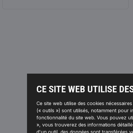
CE SITE WEB UTILISE DE
Ce site web utilise des cookies nécessaire
(« outils ») sont utilisés, notamment pour i
fonctionnalité du site web. Vous pouvez ut
», vous trouverez des informations détaillée
d'un outil, des données sont transférées v