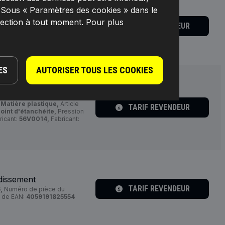
. Sous « Paramètres des cookies » dans le
dissement
lection à tout moment. Pour plus
TARIF REVENDEUR
méro de pièce du fabricant:
4059191778348
ES
AUTORISER TOUS LES COOKIES
dissement
:
Matière plastique,
Article
TARIF REVENDEUR
joint d'étanchéite,
Pression
icant:
56V0014,
Fabricant:
dissement
TARIF REVENDEUR
,
Numéro de pièce du
 de EAN:
4059191825554