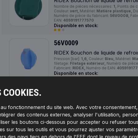
RIDEX Bouchon de liquide de refroi
Nombre de pièces nécessaires:
1,
Points de c
Couleur:
vert,
Matériel:
Matière plastique,
Dia
Numéro de pièce du fabricant:
56V0008,
Fabr
EAN:
4059191777570
Disponible en stock:
56V0009
RIDEX Bouchon de liquide de refroi
Pression [bar]:
1,6,
Couleur:
Bleu,
Matériel:
Ma
filetage:
Filetage extérieur,
Numéro de pièce 
Fabricant:
RIDEX,
Numéro de EAN:
405919177
Disponible en stock:
S COOKIES.
56V0010
RIDEX Bouchon de liquide de refroi
s au fonctionnement du site web. Avec votre consentement, 
Pression [bar]:
1,6,
Matériel:
Matière plastiqu
extérieur,
Numéro de pièce du fabricant:
56V
ntégrer des contenus externes, analyser l'utilisation, person
Numéro de EAN:
4059191777631
Disponible en stock:
iliser les boutons ci-dessous pour accepter ou refuser tous
s sur tous les outils et vous pourrez ajuster vos paramètres 
ers des pays tiers en dehors de l'EEE dont le niveau de pro