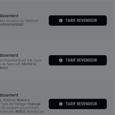
dissement
TARIF REVENDEUR
ro de pièce du fabricant:
4059191825592
dissement
TARIF REVENDEUR
ommutation [bar]:
1,4,
Type
 du fabricant:
56V0012,
8324
dissement
u,
Matériel:
Matière
TARIF REVENDEUR
Type de filetage:
Filetage
 de coupure jusqu'à [bar]:
Fabricant:
RIDEX,
Numéro de