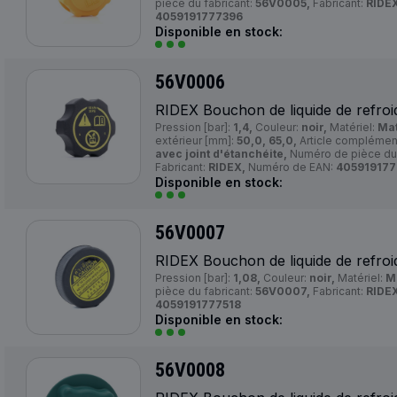
pièce du fabricant:
56V0005,
Fabricant:
RIDEX
4059191777396
Disponible en stock:
56V0006
RIDEX Bouchon de liquide de refroi
Pression [bar]:
1,4,
Couleur:
noir,
Matériel:
Mat
extérieur [mm]:
50,0, 65,0,
Article complément
avec joint d'étanchéite,
Numéro de pièce du 
Fabricant:
RIDEX,
Numéro de EAN:
405919177
Disponible en stock:
56V0007
RIDEX Bouchon de liquide de refroi
Pression [bar]:
1,08,
Couleur:
noir,
Matériel:
Ma
pièce du fabricant:
56V0007,
Fabricant:
RIDEX
4059191777518
Disponible en stock:
56V0008