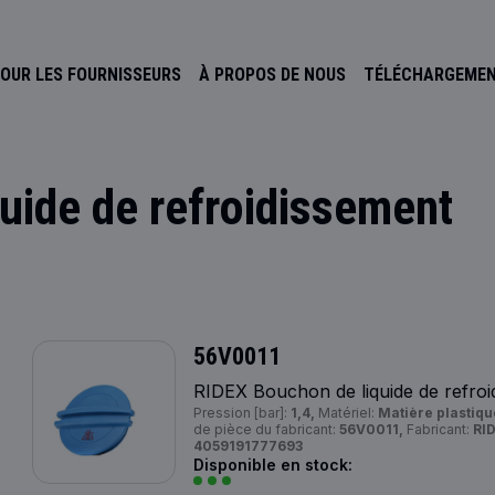
OUR LES FOURNISSEURS
À PROPOS DE NOUS
TÉLÉCHARGEME
quide de refroidissement
56V0011
RIDEX Bouchon de liquide de refroi
Pression [bar]:
1,4,
Matériel:
Matière plastiqu
de pièce du fabricant:
56V0011,
Fabricant:
RI
4059191777693
Disponible en stock: