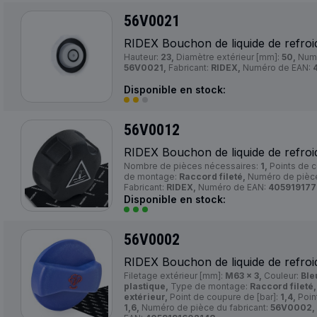
56V0021
RIDEX Bouchon de liquide de refroi
Hauteur:
23,
Diamètre extérieur [mm]:
50,
Numé
56V0021,
Fabricant:
RIDEX,
Numéro de EAN:
Disponible en stock:
56V0012
RIDEX Bouchon de liquide de refroi
Nombre de pièces nécessaires:
1,
Points de c
de montage:
Raccord fileté,
Numéro de pièce
Fabricant:
RIDEX,
Numéro de EAN:
405919177
Disponible en stock:
56V0002
RIDEX Bouchon de liquide de refroi
Filetage extérieur [mm]:
M63 x 3,
Couleur:
Ble
plastique,
Type de montage:
Raccord fileté,
extérieur,
Point de coupure de [bar]:
1,4,
Point
1,6,
Numéro de pièce du fabricant:
56V0002,