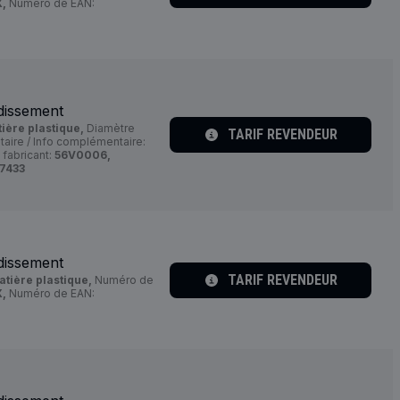
,
Numéro de EAN:
dissement
ière plastique,
Diamètre
TARIF REVENDEUR
aire / Info complémentaire:
fabricant:
56V0006,
7433
dissement
TARIF REVENDEUR
tière plastique,
Numéro de
,
Numéro de EAN: