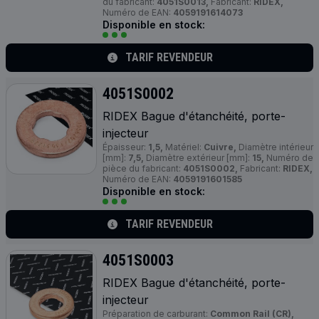
du fabricant:
4051S0013,
Fabricant:
RIDEX,
Numéro de EAN:
4059191614073
Disponible en stock:
TARIF REVENDEUR
4051S0002
RIDEX Bague d'étanchéité, porte-
injecteur
Épaisseur:
1,5,
Matériel:
Cuivre,
Diamètre intérieur
[mm]:
7,5,
Diamètre extérieur [mm]:
15,
Numéro de
pièce du fabricant:
4051S0002,
Fabricant:
RIDEX,
Numéro de EAN:
4059191601585
Disponible en stock:
TARIF REVENDEUR
4051S0003
RIDEX Bague d'étanchéité, porte-
injecteur
Préparation de carburant:
Common Rail (CR),