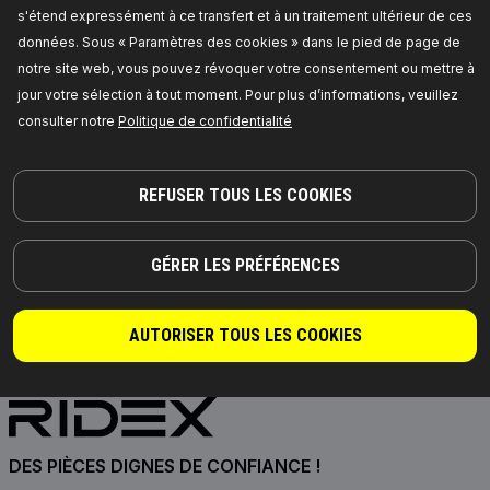
s'étend expressément à ce transfert et à un traitement ultérieur de ces
injecteur
données. Sous « Paramètres des cookies » dans le pied de page de
Épaisseur:
1,5,
Largeur [mm]:
16,
Longueur [mm]:
19,
Numéro de pièce du fabricant:
4051S0031,
notre site web, vous pouvez révoquer votre consentement ou mettre à
Fabricant:
RIDEX,
Numéro de EAN:
jour votre sélection à tout moment. Pour plus d’informations, veuillez
4064138231565
Disponible en stock:
consulter notre
Politique de confidentialité
TARIF REVENDEUR
REFUSER TOUS LES COOKIES
GÉRER LES PRÉFÉRENCES
AUTORISER TOUS LES COOKIES
DES PIÈCES DIGNES DE CONFIANCE !