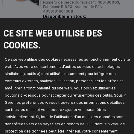
Numéro de pièce du fabricant:
4051S0003,
Fabricant:
RIDEX,
Numéro de EAN:
4059191601608
Disponible en stock:
TARIF REVENDEUR
CE SITE WEB UTILISE DES
COOKIES.
4051S0009
RIDEX Bague d'étanchéité, porte-
Ce site web utilise des cookies nécessaires au fonctionnement du site
injecteur
web. Avec votre consentement, d'autres cookies et technologies
Épaisseur:
2,
Forme:
en forme de C,
Matériel:
Cuivre,
Diamètre intérieur [mm]:
16,
Diamètre
similaires (« outils ») sont utilisés, notamment pour intégrer des
extérieur [mm]:
22,
Code d'article:
7415290000,
contenus externes, analyser l'utilisation, personnaliser les offres et
Numéro de pièce du fabricant:
4051S0009,
Fabricant:
RIDEX,
Numéro de EAN:
améliorer la fonctionnalité du site web. Vous pouvez utiliser les
4059191609697
Disponible en stock:
boutons ci-dessous pour accepter ou refuser tous ces outils. Sous «
Gérer les préférences », vous trouverez des informations détaillées
TARIF REVENDEUR
sur tous les outils et vous pourrez ajuster vos paramètres
individuellement. Si, lors de l'utilisation d'un outil, des données sont
4051S0031
transférées vers des pays tiers en dehors de l'EEE dont le niveau de
protection des données peut être inférieur, votre consentement
RIDEX Bague d'étanchéité, porte-