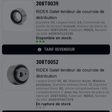
308T0039
RIDEX Galet tendeur de courroie de
distribution
Diamètre:
57,
Largeur [mm]:
24,
Commande de
poulie de tension:
manuel,
Numéro de pièce du
fabricant:
308T0039,
Fabricant:
RIDEX,
Numéro
de EAN:
4059191222285
Disponible en stock:
TARIF REVENDEUR
308T0052
RIDEX Galet tendeur de courroie de
distribution
Largeur [mm]:
30, 40,
Matériel:
Acier, Matière
plastique,
Diamètre intérieur [mm]:
13,
Diamètre
extérieur [mm]:
60,
Article complémentaire / Info
complémentaire 2:
avec vis,
Numéro de pièce du
fabricant:
308T0052,
Fabricant:
RIDEX,
Numéro
de EAN:
4059191407378
En rupture de stock