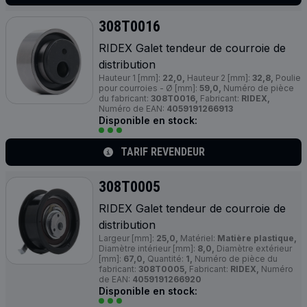
308T0016
RIDEX Galet tendeur de courroie de
distribution
Hauteur 1 [mm]:
22,0,
Hauteur 2 [mm]:
32,8,
Poulie
pour courroies - Ø [mm]:
59,0,
Numéro de pièce
du fabricant:
308T0016,
Fabricant:
RIDEX,
Numéro de EAN:
4059191266913
Disponible en stock:
TARIF REVENDEUR
308T0005
RIDEX Galet tendeur de courroie de
distribution
Largeur [mm]:
25,0,
Matériel:
Matière plastique,
Diamètre intérieur [mm]:
8,0,
Diamètre extérieur
[mm]:
67,0,
Quantité:
1,
Numéro de pièce du
fabricant:
308T0005,
Fabricant:
RIDEX,
Numéro
de EAN:
4059191266920
Disponible en stock: