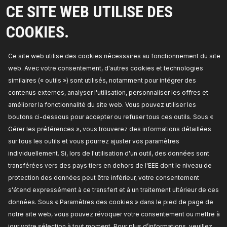
CE SITE WEB UTILISE DES
Disponible en stock:
COOKIES.
TARIF REVENDEUR
308T0042
Ce site web utilise des cookies nécessaires au fonctionnement du site
web. Avec votre consentement, d'autres cookies et technologies
RIDEX Galet tendeur de courroie de
similaires (« outils ») sont utilisés, notamment pour intégrer des
distribution
contenus externes, analyser l'utilisation, personnaliser les offres et
Nombre de dents:
26,
Hauteur 1 [mm]:
30,0,
Hauteur 2 [mm]:
41,0,
Poulie pour courroies - Ø
améliorer la fonctionnalité du site web. Vous pouvez utiliser les
[mm]:
64,8,
Numéro de pièce du fabricant:
boutons ci-dessous pour accepter ou refuser tous ces outils. Sous «
308T0042,
Fabricant:
RIDEX,
Numéro de EAN:
4059191222346
Gérer les préférences », vous trouverez des informations détaillées
Disponible en stock:
sur tous les outils et vous pourrez ajuster vos paramètres
individuellement. Si, lors de l'utilisation d'un outil, des données sont
TARIF REVENDEUR
transférées vers des pays tiers en dehors de l'EEE dont le niveau de
protection des données peut être inférieur, votre consentement
308T0034
s'étend expressément à ce transfert et à un traitement ultérieur de ces
RIDEX Galet tendeur de courroie de
données. Sous « Paramètres des cookies » dans le pied de page de
distribution
notre site web, vous pouvez révoquer votre consentement ou mettre à
Hauteur 1 [mm]:
32,3,
Hauteur 2 [mm]:
24,45,
jour votre sélection à tout moment. Pour plus d’informations, veuillez