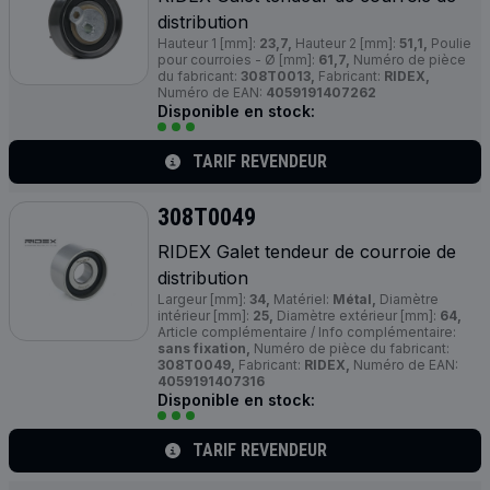
distribution
Hauteur 1 [mm]:
23,7,
Hauteur 2 [mm]:
51,1,
Poulie
pour courroies - Ø [mm]:
61,7,
Numéro de pièce
du fabricant:
308T0013,
Fabricant:
RIDEX,
Numéro de EAN:
4059191407262
Disponible en stock:
TARIF REVENDEUR
308T0049
RIDEX Galet tendeur de courroie de
distribution
Largeur [mm]:
34,
Matériel:
Métal,
Diamètre
intérieur [mm]:
25,
Diamètre extérieur [mm]:
64,
Article complémentaire / Info complémentaire:
sans fixation,
Numéro de pièce du fabricant:
308T0049,
Fabricant:
RIDEX,
Numéro de EAN:
4059191407316
Disponible en stock:
TARIF REVENDEUR