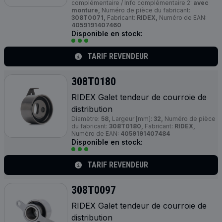
complémentaire / Info complémentaire 2:
avec
monture,
Numéro de pièce du fabricant:
308T0071,
Fabricant:
RIDEX,
Numéro de EAN:
4059191407460
Disponible en stock:
TARIF REVENDEUR
308T0180
RIDEX Galet tendeur de courroie de
distribution
Diamètre:
58,
Largeur [mm]:
32,
Numéro de pièce
du fabricant:
308T0180,
Fabricant:
RIDEX,
Numéro de EAN:
4059191407484
Disponible en stock:
TARIF REVENDEUR
308T0097
RIDEX Galet tendeur de courroie de
distribution