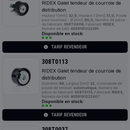
RIDEX Galet tendeur de courroie de
distribution
Hauteur 1 [mm]:
32,0,
Hauteur 2 [mm]:
51,0,
Poulie
pour courroies - Ø [mm]:
60,0,
Numéro de pièce
du fabricant:
308T0006,
Fabricant:
RIDEX,
Numéro de EAN:
4059191222391
Disponible en stock:
TARIF REVENDEUR
308T0113
RIDEX Galet tendeur de courroie de
distribution
Diamètre:
66,
Largeur [mm]:
32,
Commande de
poulie de tension:
automatique,
Numéro de
pièce du fabricant:
308T0113,
Fabricant:
RIDEX,
Numéro de EAN:
4059191222407
Disponible en stock:
TARIF REVENDEUR
308T0037