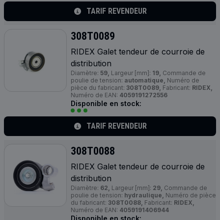
TARIF REVENDEUR
308T0089
RIDEX Galet tendeur de courroie de
distribution
Diamètre:
59,
Largeur [mm]:
19,
Commande de
poulie de tension:
automatique,
Numéro de
pièce du fabricant:
308T0089,
Fabricant:
RIDEX,
Numéro de EAN:
4059191272556
Disponible en stock:
TARIF REVENDEUR
308T0088
RIDEX Galet tendeur de courroie de
distribution
Diamètre:
62,
Largeur [mm]:
29,
Commande de
poulie de tension:
hydraulique,
Numéro de pièce
du fabricant:
308T0088,
Fabricant:
RIDEX,
Numéro de EAN:
4059191406944
Disponible en stock: