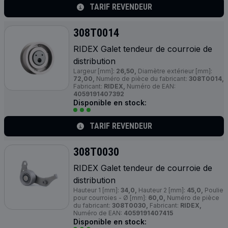
TARIF REVENDEUR
308T0014
RIDEX Galet tendeur de courroie de
distribution
Largeur [mm]:
26,50,
Diamètre extérieur [mm]:
72,00,
Numéro de pièce du fabricant:
308T0014,
Fabricant:
RIDEX,
Numéro de EAN:
4059191407392
Disponible en stock:
TARIF REVENDEUR
308T0030
RIDEX Galet tendeur de courroie de
distribution
Hauteur 1 [mm]:
34,0,
Hauteur 2 [mm]:
45,0,
Poulie
pour courroies - Ø [mm]:
60,0,
Numéro de pièce
du fabricant:
308T0030,
Fabricant:
RIDEX,
Numéro de EAN:
4059191407415
Disponible en stock: