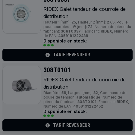
RIDEX Galet tendeur de courroie de
distribution
Hauteur 1 [mm]:
25,
Hauteur 2 [mm]:
27,5,
Poulie
pour courroies - Ø [mm]:
72,
Numéro de pièce du
fabricant:
308T0037,
Fabricant:
RIDEX,
Numéro
de EAN:
4059191222438
Disponible en stock:
TARIF REVENDEUR
308T0101
RIDEX Galet tendeur de courroie de
distribution
Diamètre:
58,
Largeur [mm]:
32,
Commande de
poulie de tension:
automatique,
Numéro de
pièce du fabricant:
308T0101,
Fabricant:
RIDEX,
Numéro de EAN:
4059191222452
Disponible en stock:
TARIF REVENDEUR