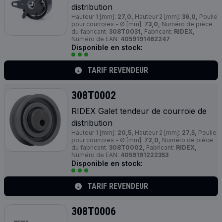
distribution
Hauteur 1 [mm]:
27,0,
Hauteur 2 [mm]:
36,0,
Poulie
pour courroies - Ø [mm]:
73,0,
Numéro de pièce
du fabricant:
308T0031,
Fabricant:
RIDEX,
Numéro de EAN:
4059191462247
Disponible en stock:
TARIF REVENDEUR
308T0002
RIDEX Galet tendeur de courroie de
distribution
Hauteur 1 [mm]:
20,5,
Hauteur 2 [mm]:
27,5,
Poulie
pour courroies - Ø [mm]:
72,0,
Numéro de pièce
du fabricant:
308T0002,
Fabricant:
RIDEX,
Numéro de EAN:
4059191222353
Disponible en stock:
TARIF REVENDEUR
308T0006