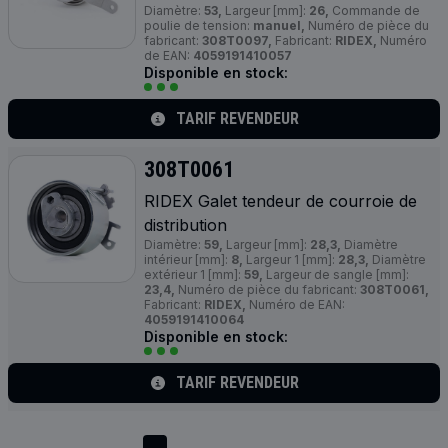
Diamètre:
53,
Largeur [mm]:
26,
Commande de
poulie de tension:
manuel,
Numéro de pièce du
fabricant:
308T0097,
Fabricant:
RIDEX,
Numéro
de EAN:
4059191410057
Disponible en stock:
TARIF REVENDEUR
308T0061
RIDEX Galet tendeur de courroie de
distribution
Diamètre:
59,
Largeur [mm]:
28,3,
Diamètre
intérieur [mm]:
8,
Largeur 1 [mm]:
28,3,
Diamètre
extérieur 1 [mm]:
59,
Largeur de sangle [mm]:
23,4,
Numéro de pièce du fabricant:
308T0061,
Fabricant:
RIDEX,
Numéro de EAN:
4059191410064
Disponible en stock:
TARIF REVENDEUR