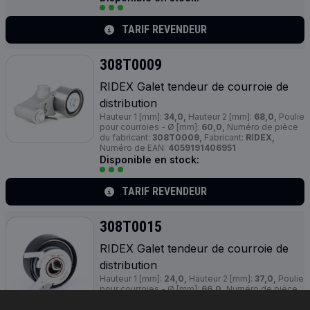
TARIF REVENDEUR
308T0009
RIDEX Galet tendeur de courroie de
distribution
Hauteur 1 [mm]:
34,0,
Hauteur 2 [mm]:
68,0,
Poulie
pour courroies - Ø [mm]:
60,0,
Numéro de pièce
du fabricant:
308T0009,
Fabricant:
RIDEX,
Numéro de EAN:
4059191406951
Disponible en stock:
TARIF REVENDEUR
308T0015
RIDEX Galet tendeur de courroie de
distribution
Hauteur 1 [mm]:
24,0,
Hauteur 2 [mm]:
37,0,
Poulie
pour courroies - Ø [mm]:
66,0,
Numéro de pièce
du fabricant:
308T0015,
Fabricant:
RIDEX,
Numéro de EAN:
4059191222247