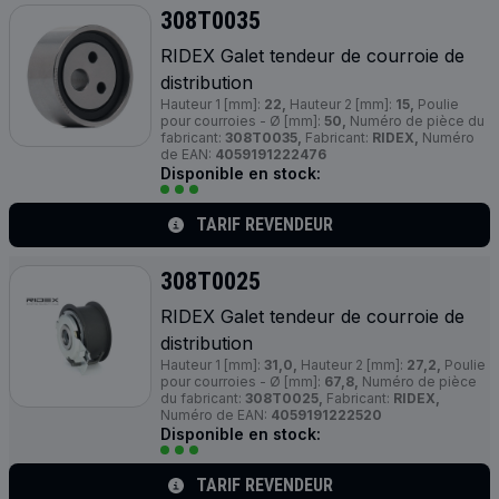
308T0035
RIDEX Galet tendeur de courroie de
distribution
Hauteur 1 [mm]:
22,
Hauteur 2 [mm]:
15,
Poulie
pour courroies - Ø [mm]:
50,
Numéro de pièce du
fabricant:
308T0035,
Fabricant:
RIDEX,
Numéro
de EAN:
4059191222476
Disponible en stock:
TARIF REVENDEUR
308T0025
RIDEX Galet tendeur de courroie de
distribution
Hauteur 1 [mm]:
31,0,
Hauteur 2 [mm]:
27,2,
Poulie
pour courroies - Ø [mm]:
67,8,
Numéro de pièce
du fabricant:
308T0025,
Fabricant:
RIDEX,
Numéro de EAN:
4059191222520
Disponible en stock:
TARIF REVENDEUR