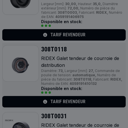
Largeur [mm]:
30,00,
Hauteur:
35,0,
Diamètre
extérieur [mm]:
72,00,
Numéro de pièce du
fabricant:
308T0003,
Fabricant:
RIDEX,
Numéro
de EAN:
4059191406975
Disponible en stock:
TARIF REVENDEUR
308T0118
RIDEX Galet tendeur de courroie de
distribution
Diamètre:
73,
Largeur [mm]:
27,
Commande de
poulie de tension:
automatique,
Numéro de
pièce du fabricant:
308T0118,
Fabricant:
RIDEX,
Numéro de EAN:
4059191410132
Disponible en stock:
TARIF REVENDEUR
308T0031
RIDEX Galet tendeur de courroie de