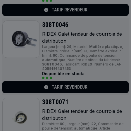
TARIF REVENDEUR
308T0046
RIDEX Galet tendeur de courroie de
distribution
Largeur [mm]:
29,
Matériel:
Matière plastique,
Diamètre intérieur [mm]:
8,
Diamètre extérieur
[mm]:
60,
Commande de poulie de tension:
automatique,
Numéro de pièce du fabricant:
308T0046,
Fabricant:
RIDEX,
Numéro de EAN:
4059191407453
Disponible en stock:
TARIF REVENDEUR
308T0071
RIDEX Galet tendeur de courroie de
distribution
Diamètre:
60,
Largeur [mm]:
22,
Commande de
poulie de tension:
automatique,
Article