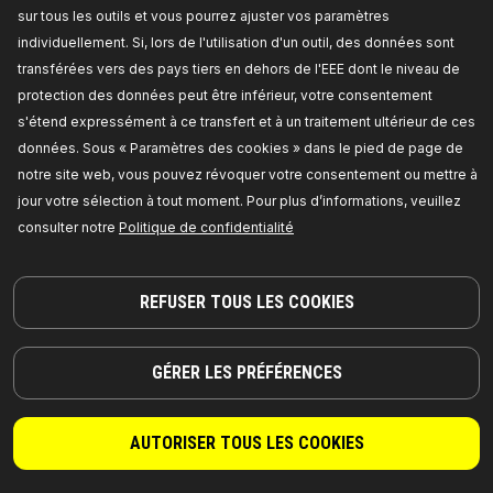
sur tous les outils et vous pourrez ajuster vos paramètres
individuellement. Si, lors de l'utilisation d'un outil, des données sont
transférées vers des pays tiers en dehors de l'EEE dont le niveau de
protection des données peut être inférieur, votre consentement
s'étend expressément à ce transfert et à un traitement ultérieur de ces
données. Sous « Paramètres des cookies » dans le pied de page de
notre site web, vous pouvez révoquer votre consentement ou mettre à
DES PIÈCES DIGNES DE CONFIANCE !
jour votre sélection à tout moment. Pour plus d’informations, veuillez
© 2026 | RIDEX GMBH
consulter notre
Politique de confidentialité
JOSEF-ORLOPP-STRASSE 55
10365 BERLIN
REFUSER TOUS LES COOKIES
PRODUITS
PARTENARIAT
GÉRER LES PRÉFÉRENCES
À PROPOS DE NOUS
Revendeurs
RIDEX
Pour les fournisseurs
AUTORISER TOUS LES COOKIES
RIDEX PLUS
Où acheter
RIDEX REMAN
FAQ