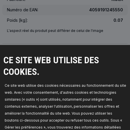
Numéro de EAN:
4059191245550
Poids [kg]:
0.07
L'aspect réel du produit peut différer de celui de l'image
NUMÉRO OEM
CE SITE WEB UTILISE DES
VÉHICULES CONCERNÉS
COOKIES.
MEILLEURES VENTES DANS VOTRE PAYS
Ce site web utilise des cookies nécessaires au fonctionnement du site
PIÈCES COMPATIBLES
web. Avec votre consentement, d'autres cookies et technologies
similaires (« outils ») sont utilisés, notamment pour intégrer des
contenus externes, analyser l'utilisation, personnaliser les offres et
améliorer la fonctionnalité du site web. Vous pouvez utiliser les
boutons ci-dessous pour accepter ou refuser tous ces outils. Sous «
Gérer les préférences », vous trouverez des informations détaillées